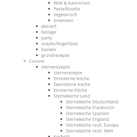
Wild & Kaninchen
Pasta/Risotto
Vegetarisch
Innereien
dessert
beilage
party
snacks/fingerfood
backen
grundrezepte
Cuisine
sternerezepte
sternerezepte
Dreisterne-Köche
Zweisterne-Köche
Einsterne-Köche
Sterneköche Land
Sterneköche Deutschland
Sterneköche Frankreich
Sterneköche Spanien
Sterneköche England
Sterneköche restl. Europa
Sterneköche restl. Welt
Kochstil