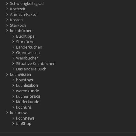
Schwierigkeitsgrad
Kochzeit
Anmach-Faktor
Kosten
Starkoch
koch
bücher
Buchtipps
Starköche
Länderküchen
Grundwissen
Weinbücher
Situative Kochbücher
Das andere Buch
koch
wissen
boys
toys
koch
lexikon
waren
kunde
küchen
praxis
länder
kunde
koch
uni
koch
news
koch
news
fan
Shop