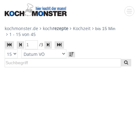
kochmonster.de
koch
rezepte
Kochzeit
bis 15 Min
1
-
15
von
45
/
3