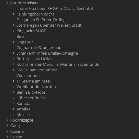
gourmet
reisen
Laurin Kux beim SHGF im Vitalia-Seehotel
Kühlungsborn kocht!
Fliegauf in St. Peter-Ording
Sterneregen über der Weißen Stadt
King beim SHGF
Binz
Singapur
Cognac mit Orangenhaut
Schinkenhimmel Emilia-Romagna
Bottarga aus Hellas
Kochmonster-Menü im Maritim Travemünde
Die Salinen von Añana
Winzerinnen
11 Sterne am Meer
Wohlfahrt im Norden
Berlin BIO-Hotel
Lübecker Bucht
Kanada
Antalya
Mexico
koch
rezepte
Gang
Cuisine
Saison