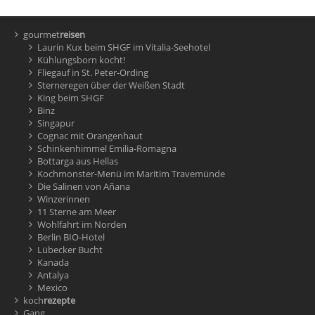
gourmet
reisen
Laurin Kux beim SHGF im Vitalia-Seehotel
Kühlungsborn kocht!
Fliegauf in St. Peter-Ording
Sterneregen über der Weißen Stadt
King beim SHGF
Binz
Singapur
Cognac mit Orangenhaut
Schinkenhimmel Emilia-Romagna
Bottarga aus Hellas
Kochmonster-Menü im Maritim Travemünde
Die Salinen von Añana
Winzerinnen
11 Sterne am Meer
Wohlfahrt im Norden
Berlin BIO-Hotel
Lübecker Bucht
Kanada
Antalya
Mexico
koch
rezepte
Gang