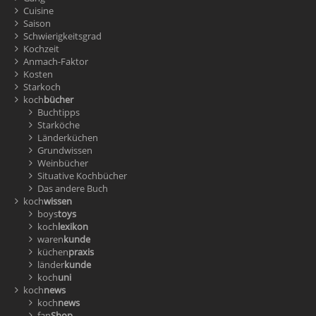
Cuisine
Saison
Schwierigkeitsgrad
Kochzeit
Anmach-Faktor
Kosten
Starkoch
koch
bücher
Buchtipps
Starköche
Länderküchen
Grundwissen
Weinbücher
Situative Kochbücher
Das andere Buch
koch
wissen
boys
toys
koch
lexikon
waren
kunde
küchen
praxis
länder
kunde
koch
uni
koch
news
koch
news
fan
Shop