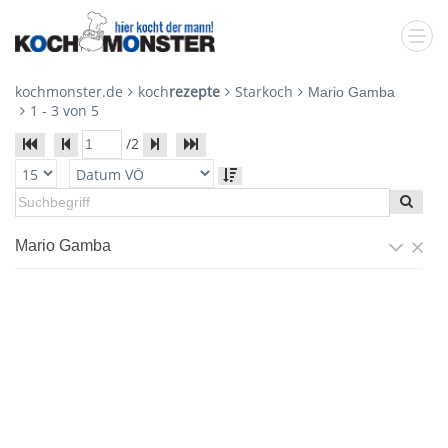
kochmonster.de
koch
rezepte
Starkoch
Mario Gamba
1
-
3
von
5
/
2
Mario Gamba