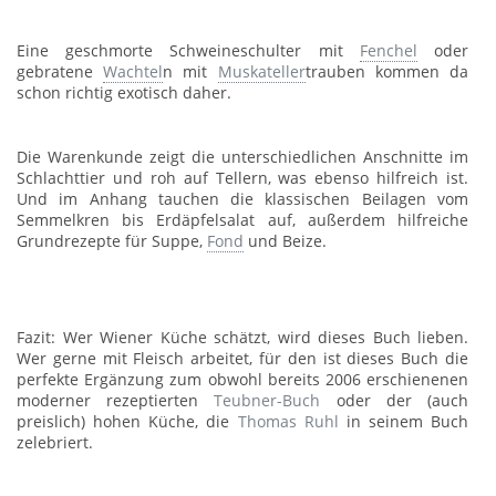
Eine geschmorte Schweineschulter mit
Fenchel
oder
gebratene
Wachtel
n mit
Muskateller
trauben kommen da
schon richtig exotisch daher.
Die Warenkunde zeigt die unterschiedlichen Anschnitte im
Schlachttier und roh auf Tellern, was ebenso hilfreich ist.
Und im Anhang tauchen die klassischen Beilagen vom
Semmelkren bis Erdäpfelsalat auf, außerdem hilfreiche
Grundrezepte für Suppe,
Fond
und Beize.
Fazit: Wer Wiener Küche schätzt, wird dieses Buch lieben.
Wer gerne mit Fleisch arbeitet, für den ist dieses Buch die
perfekte Ergänzung zum obwohl bereits 2006 erschienenen
moderner rezeptierten
Teubner-Buch
oder der (auch
preislich) hohen Küche, die
Thomas Ruhl
in seinem Buch
zelebriert.