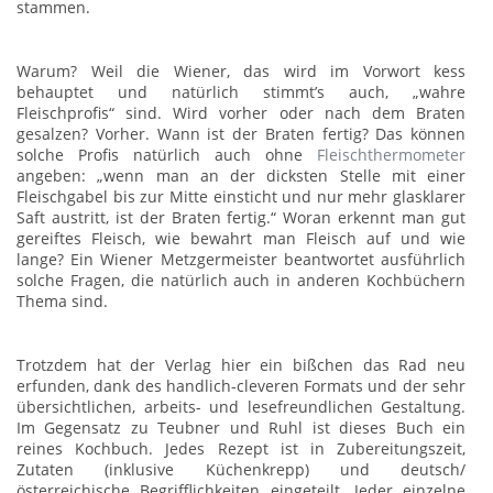
stammen.
Warum? Weil die Wiener, das wird im Vorwort kess
behauptet und natürlich stimmt’s auch, „wahre
Fleischprofis“ sind. Wird vorher oder nach dem Braten
gesalzen? Vorher. Wann ist der Braten fertig? Das können
solche Profis natürlich auch ohne
Fleischthermometer
angeben: „wenn man an der dicksten Stelle mit einer
Fleischgabel bis zur Mitte einsticht und nur mehr glasklarer
Saft austritt, ist der Braten fertig.“ Woran erkennt man gut
gereiftes Fleisch, wie bewahrt man Fleisch auf und wie
lange? Ein Wiener Metzgermeister beantwortet ausführlich
solche Fragen, die natürlich auch in anderen Kochbüchern
Thema sind.
Trotzdem hat der Verlag hier ein bißchen das Rad neu
erfunden, dank des handlich-cleveren Formats und der sehr
übersichtlichen, arbeits- und lesefreundlichen Gestaltung.
Im Gegensatz zu Teubner und Ruhl ist dieses Buch ein
reines Kochbuch. Jedes Rezept ist in Zubereitungszeit,
Zutaten (inklusive Küchenkrepp) und deutsch/
österreichische Begrifflichkeiten eingeteilt. Jeder einzelne