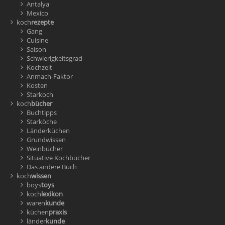
Antalya
Mexico
koch
rezepte
Gang
Cuisine
Saison
Schwierigkeitsgrad
Kochzeit
Anmach-Faktor
Kosten
Starkoch
koch
bücher
Buchtipps
Starköche
Länderküchen
Grundwissen
Weinbücher
Situative Kochbücher
Das andere Buch
koch
wissen
boys
toys
koch
lexikon
waren
kunde
küchen
praxis
länder
kunde