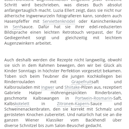
Schritt wird beschrieben, was dieses Buch absolut
anfängertauglich macht. Luzia Ellert zeigt, dass sie nicht nur
ätherische Ingwerwurzeln fotografieren kann, sondern auch
Hasenpfeffer mit
Serviettenknödel
oder Kaninchenkeule
in
Senf
sauce. Dafür hat sie ihrer edel-reduzierten
Bildsprache einen leichten Retrotouch verpasst, der für
Gediegenheit sorgt und gleichzeitig mit leichtem
Augenzwinkern arbeitet.
Auch deshalb werden die Rezepte nicht langweilig, obwohl
sie sich in dem Rahmen bewegen, den wir bei Glück als
Kinder Sonntags in höchster Perfektion vorgesetzt bekamen.
Toben sich beim Teubner die jungen Kochkollegen bei
Rinderrouladen mit
Grapefruit
saft und
Kalbsrouladen mit
Ingwer
und
Shiitake
-Pilzen aus, rezeptiert
Gabriele Halper möhrengespickten Rinderbraten,
geschmorte Kalbswangen in
Portwein
-
Rosmarin
-Saft,
Kalbs
kotelett
in
Zitrone
n-
Kapern
-Sauce und
Schweinenackenbraten, den sie korrekt mit Schmalz und
gerösteten Knochen zubereitet. Und natürlich hat sie an die
ganzen Wiener Klassiker vom Backhendl über
diverse Schnitzel bis zum Salon-Beuschel gedacht.