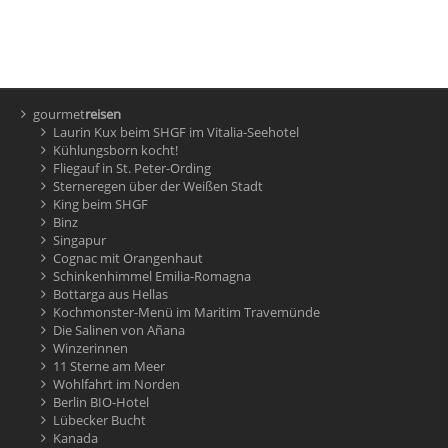
gourmet
reisen
Laurin Kux beim SHGF im Vitalia-Seehotel
Kühlungsborn kocht!
Fliegauf in St. Peter-Ording
Sterneregen über der Weißen Stadt
King beim SHGF
Binz
Singapur
Cognac mit Orangenhaut
Schinkenhimmel Emilia-Romagna
Bottarga aus Hellas
Kochmonster-Menü im Maritim Travemünde
Die Salinen von Añana
Winzerinnen
11 Sterne am Meer
Wohlfahrt im Norden
Berlin BIO-Hotel
Lübecker Bucht
Kanada