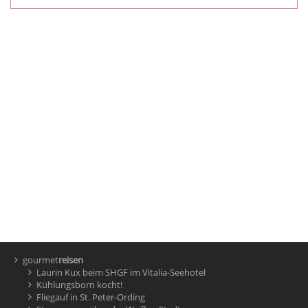
gourmet
reisen
Laurin Kux beim SHGF im Vitalia-Seehotel
Kühlungsborn kocht!
Fliegauf in St. Peter-Ording