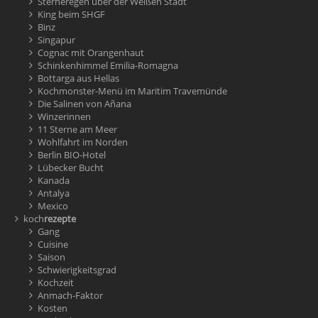
Sterneregen über der Weißen Stadt
King beim SHGF
Binz
Singapur
Cognac mit Orangenhaut
Schinkenhimmel Emilia-Romagna
Bottarga aus Hellas
Kochmonster-Menü im Maritim Travemünde
Die Salinen von Añana
Winzerinnen
11 Sterne am Meer
Wohlfahrt im Norden
Berlin BIO-Hotel
Lübecker Bucht
Kanada
Antalya
Mexico
koch
rezepte
Gang
Cuisine
Saison
Schwierigkeitsgrad
Kochzeit
Anmach-Faktor
Kosten