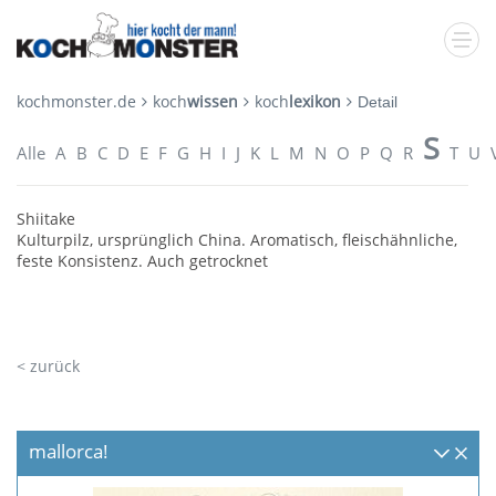
kochmonster.de
koch
wissen
koch
lexikon
Detail
S
Alle
A
B
C
D
E
F
G
H
I
J
K
L
M
N
O
P
Q
R
T
U
Shiitake
Kulturpilz, ursprünglich China. Aromatisch, fleischähnliche,
feste Konsistenz. Auch getrocknet
< zurück
mallorca!