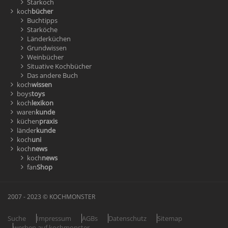
Starkoch
koch
bücher
Buchtipps
Starköche
Länderküchen
Grundwissen
Weinbücher
Situative Kochbücher
Das andere Buch
koch
wissen
boys
toys
koch
lexikon
waren
kunde
küchen
praxis
länder
kunde
koch
uni
koch
news
koch
news
fan
Shop
2007 - 2023 © KOCHMONSTER
Suche
Impressum
AGBs
Datenschutz
Sitemap
werben auf kochmonster