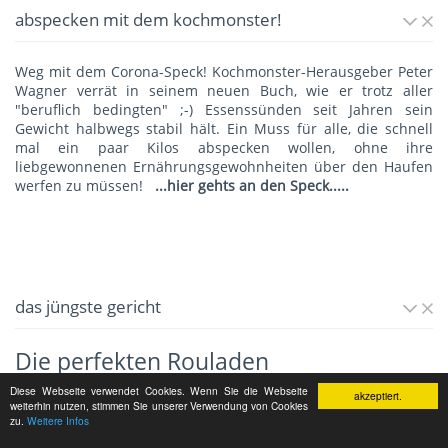
abspecken mit dem kochmonster!
Weg mit dem Corona-Speck! Kochmonster-Herausgeber Peter
Wagner verrät in seinem neuen Buch, wie er trotz aller
"beruflich bedingten" ;-) Essenssünden seit Jahren sein
Gewicht halbwegs stabil hält. Ein Muss für alle, die schnell
mal ein paar Kilos abspecken wollen, ohne ihre
liebgewonnenen Ernährungsgewohnheiten über den Haufen
werfen zu müssen!
...hier gehts an den Speck.....
das jüngste gericht
Die perfekten Rouladen
Diese Webseite verwendet Cookies. Wenn Sie die Webseite
Leckere Rinderrouladen kriegt jeder hin. Die besten Rouladen
akzeptiert.
weiterhin nutzen, stimmen Sie unserer Verwendung von Cookies
der Welt gibt's nur beim Kochmonster.
Mehr...
zu.
Weitere Infos