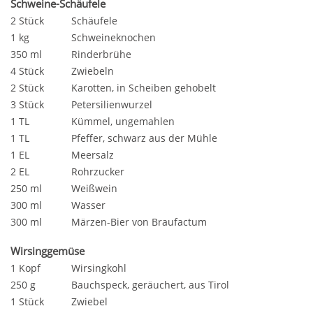
Schweine-Schäufele
2 Stück
Schäufele
1 kg
Schweineknochen
350 ml
Rinderbrühe
4 Stück
Zwiebeln
2 Stück
Karotten, in Scheiben gehobelt
3 Stück
Petersilienwurzel
1 TL
Kümmel, ungemahlen
1 TL
Pfeffer, schwarz aus der Mühle
1 EL
Meersalz
2 EL
Rohrzucker
250 ml
Weißwein
300 ml
Wasser
300 ml
Märzen-Bier von Braufactum
Wirsinggemüse
1 Kopf
Wirsingkohl
250 g
Bauchspeck, geräuchert, aus Tirol
1 Stück
Zwiebel