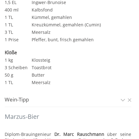
1,5 EL
Ingwer-Brunoise
400 ml
Kalbsfond
1 TL
Kümmel, gemahlen
1 TL
Kreuzkümmel, gemahlen (Cumin)
3 TL
Meersalz
1 Prise
Pfeffer, bunt, frisch gemahlen
Klöße
1 kg
Klossteig
3 Scheiben
Toastbrot
50 g
Butter
1 TL
Meersalz
Wein-Tipp
Marzus-Bier
Diplom-Brauingenieur
Dr. Marc Rauschmann
über seine