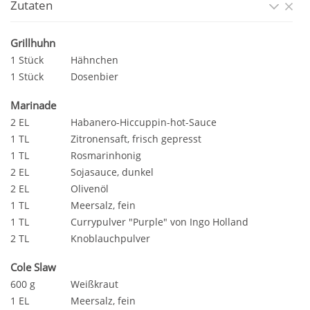
Zutaten
Grillhuhn
1 Stück
Hähnchen
1 Stück
Dosenbier
Marinade
2 EL
Habanero-Hiccuppin-hot-Sauce
1 TL
Zitronensaft, frisch gepresst
1 TL
Rosmarinhonig
2 EL
Sojasauce, dunkel
2 EL
Olivenöl
1 TL
Meersalz, fein
1 TL
Currypulver "Purple" von Ingo Holland
2 TL
Knoblauchpulver
Cole Slaw
600 g
Weißkraut
1 EL
Meersalz, fein