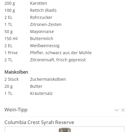
200 g
Karotten
100 g
Rettich (Radi)
2 EL
Rohrzucker
1 TL
Zitronen-Zesten
50 g
Mayonnaise
150 ml
Buttermilch
2 EL
Weißweinessig
1 Prise
Pfeffer, schwarz aus der Mühle
2 TL
Zitronensaft, frisch gepresst
Maiskolben
2 Stück
Zuckermaiskolben
20 g
Butter
1 TL
Kräutersalz
Wein-Tipp
Columbia Crest Syrah Reserve