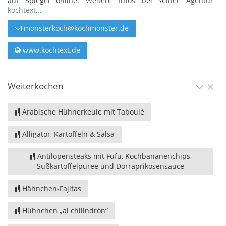
auf Spiegel online. Weitere Infos bei seiner Agentur
kochtext...
monsterkoch@kochmonster.de
www.kochtext.de
Weiterkochen
Arabische Hühnerkeule mit Taboulé
Alligator, Kartoffeln & Salsa
Antilopensteaks mit Fufu, Kochbananenchips,
Süßkartoffelpüree und Dörraprikosensauce
Hähnchen-Fajitas
Hühnchen „al chilindrón“