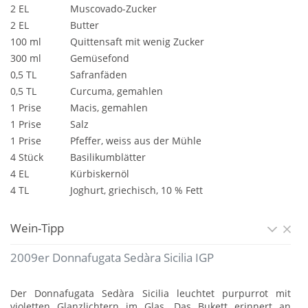
2 EL
Muscovado-Zucker
2 EL
Butter
100 ml
Quittensaft mit wenig Zucker
300 ml
Gemüsefond
0,5 TL
Safranfäden
0,5 TL
Curcuma, gemahlen
1 Prise
Macis, gemahlen
1 Prise
Salz
1 Prise
Pfeffer, weiss aus der Mühle
4 Stück
Basilikumblätter
4 EL
Kürbiskernöl
4 TL
Joghurt, griechisch, 10 % Fett
Wein-Tipp
2009er Donnafugata Sedàra Sicilia IGP
Der Donnafugata Sedàra Sicilia leuchtet purpurrot mit
violetten Glanzlichtern im Glas. Das Bukett erinnert an