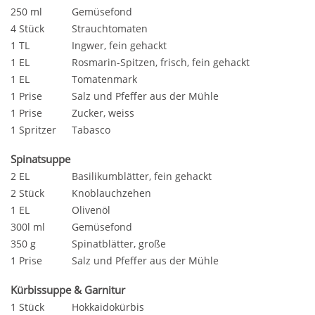
250 ml
Gemüsefond
4 Stück
Strauchtomaten
1 TL
Ingwer, fein gehackt
1 EL
Rosmarin-Spitzen, frisch, fein gehackt
1 EL
Tomatenmark
1 Prise
Salz und Pfeffer aus der Mühle
1 Prise
Zucker, weiss
1 Spritzer
Tabasco
Spinatsuppe
2 EL
Basilikumblätter, fein gehackt
2 Stück
Knoblauchzehen
1 EL
Olivenöl
300l ml
Gemüsefond
350 g
Spinatblätter, große
1 Prise
Salz und Pfeffer aus der Mühle
Kürbissuppe & Garnitur
1 Stück
Hokkaidokürbis