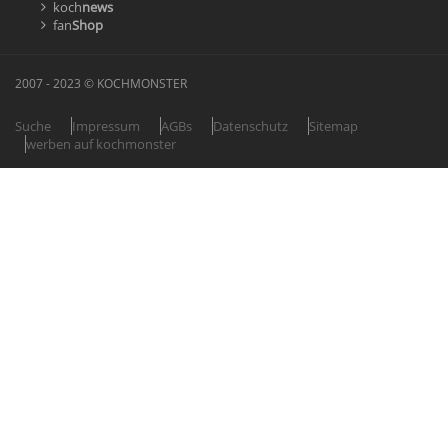
koch
news
fan
Shop
2007 - 2023 © KOCHMONSTER
Suche
Impressum
AGBs
Datenschutz
Sitemap
werben auf kochmonster