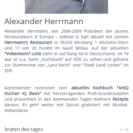
Alexander Herrmann
Alexander Herrmann, von 2006-2009 Präsident der Jeunes
Restaurateurs d´Europe – Sektion D, hält aktuell mit seinem
Herrmann's Restauran
t
in 95339 Wirsberg 1 Michelin-Stern
und 17 von 20 Punkte im Gault Millau. Auf der aktuellen
"Volkenborn"-Liste
steht er auf Rang 64 in Deutschland. Im TV
war er u.a. beim „Kochduell“ auf VOX zu sehen und gehörte
zur Stammcrew von „Lanz kocht“ und "Stadt Land Lecker" im
ZDF.
Kochmonster rezensiert sein
aktuelles Kochbuch "AHIQ
Küchen IQ Basis"
mit hervorragenden Profi-Grundrezepten
und präsentiert in den kommenden Tagen mehrere
Rezepte
daraus. Es geht weiter mit
Spinat gratiniert mit Muskat-
Hollandaise
braten des tages