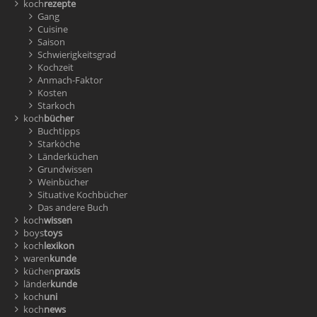
koch
rezepte
Gang
Cuisine
Saison
Schwierigkeitsgrad
Kochzeit
Anmach-Faktor
Kosten
Starkoch
koch
bücher
Buchtipps
Starköche
Länderküchen
Grundwissen
Weinbücher
Situative Kochbücher
Das andere Buch
koch
wissen
boys
toys
koch
lexikon
waren
kunde
küchen
praxis
länder
kunde
koch
uni
koch
news