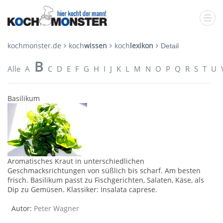
kochmonster.de
koch
wissen
koch
lexikon
Detail
B
Alle
A
C
D
E
F
G
H
I
J
K
L
M
N
O
P
Q
R
S
T
U
Basilikum
Aromatisches Kraut in unterschiedlichen
Geschmacksrichtungen von süßlich bis scharf. Am besten
frisch. Basilikum passt zu Fischgerichten, Salaten, Käse, als
Dip zu Gemüsen. Klassiker: Insalata caprese.
Autor:
Peter Wagner