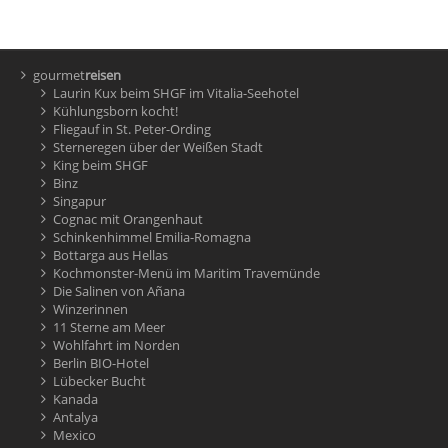
gourmet
reisen
Laurin Kux beim SHGF im Vitalia-Seehotel
Kühlungsborn kocht!
Fliegauf in St. Peter-Ording
Sterneregen über der Weißen Stadt
King beim SHGF
Binz
Singapur
Cognac mit Orangenhaut
Schinkenhimmel Emilia-Romagna
Bottarga aus Hellas
Kochmonster-Menü im Maritim Travemünde
Die Salinen von Añana
Winzerinnen
11 Sterne am Meer
Wohlfahrt im Norden
Berlin BIO-Hotel
Lübecker Bucht
Kanada
Antalya
Mexico