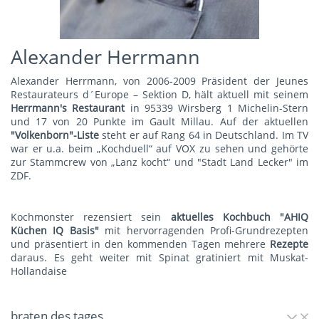
Alexander Herrmann
Alexander Herrmann, von 2006-2009 Präsident der Jeunes
Restaurateurs d´Europe – Sektion D, hält aktuell mit seinem
Herrmann's Restauran
t
in 95339 Wirsberg 1 Michelin-Stern
und 17 von 20 Punkte im Gault Millau. Auf der aktuellen
"Volkenborn"-Liste
steht er auf Rang 64 in Deutschland. Im TV
war er u.a. beim „Kochduell“ auf VOX zu sehen und gehörte
zur Stammcrew von „Lanz kocht“ und "Stadt Land Lecker" im
ZDF.
Kochmonster rezensiert sein
aktuelles Kochbuch "AHIQ
Küchen IQ Basis"
mit hervorragenden Profi-Grundrezepten
und präsentiert in den kommenden Tagen mehrere
Rezepte
daraus. Es geht weiter mit
Spinat gratiniert mit Muskat-
Hollandaise
braten des tages