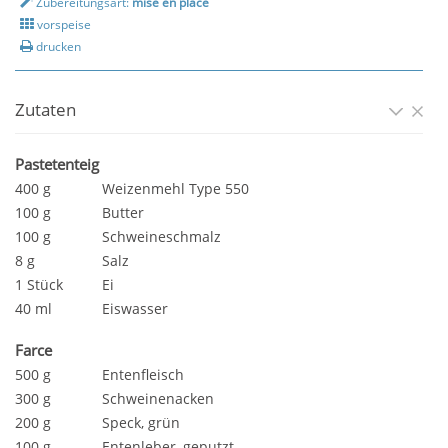
Zubereitungsart:
mise en place
vorspeise
drucken
Zutaten
Pastetenteig
400 g
Weizenmehl Type 550
100 g
Butter
100 g
Schweineschmalz
8 g
Salz
1 Stück
Ei
40 ml
Eiswasser
Farce
500 g
Entenfleisch
300 g
Schweinenacken
200 g
Speck, grün
100 g
Entenleber, geputzt