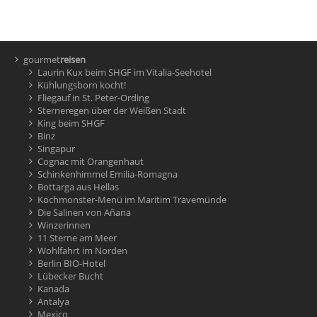
gourmet
reisen
Laurin Kux beim SHGF im Vitalia-Seehotel
Kühlungsborn kocht!
Fliegauf in St. Peter-Ording
Sterneregen über der Weißen Stadt
King beim SHGF
Binz
Singapur
Cognac mit Orangenhaut
Schinkenhimmel Emilia-Romagna
Bottarga aus Hellas
Kochmonster-Menü im Maritim Travemünde
Die Salinen von Añana
Winzerinnen
11 Sterne am Meer
Wohlfahrt im Norden
Berlin BIO-Hotel
Lübecker Bucht
Kanada
Antalya
Mexico