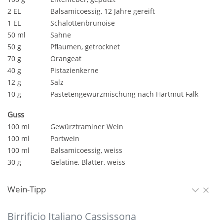
2 EL
Balsamicoessig, 12 Jahre gereift
1 EL
Schalottenbrunoise
50 ml
Sahne
50 g
Pflaumen, getrocknet
70 g
Orangeat
40 g
Pistazienkerne
12 g
Salz
10 g
Pastetengewürzmischung nach Hartmut Falk
Guss
100 ml
Gewürztraminer Wein
100 ml
Portwein
100 ml
Balsamicoessig, weiss
30 g
Gelatine, Blätter, weiss
Wein-Tipp
Birrificio Italiano Cassissona