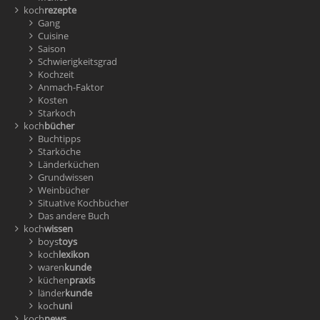
koch
rezepte
Gang
Cuisine
Saison
Schwierigkeitsgrad
Kochzeit
Anmach-Faktor
Kosten
Starkoch
koch
bücher
Buchtipps
Starköche
Länderküchen
Grundwissen
Weinbücher
Situative Kochbücher
Das andere Buch
koch
wissen
boys
toys
koch
lexikon
waren
kunde
küchen
praxis
länder
kunde
koch
uni
koch
news