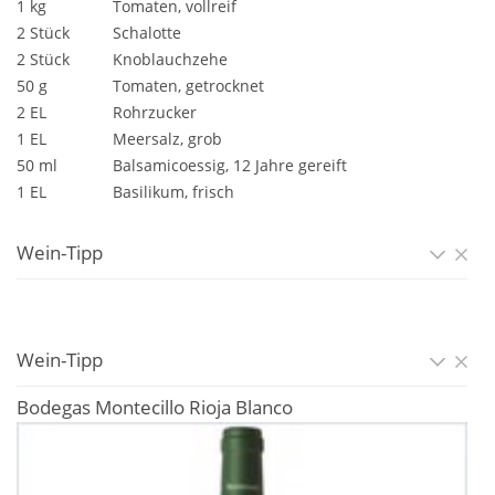
1 kg
Tomaten, vollreif
2 Stück
Schalotte
2 Stück
Knoblauchzehe
50 g
Tomaten, getrocknet
2 EL
Rohrzucker
1 EL
Meersalz, grob
50 ml
Balsamicoessig, 12 Jahre gereift
1 EL
Basilikum, frisch
Wein-Tipp
Wein-Tipp
Bodegas Montecillo Rioja Blanco