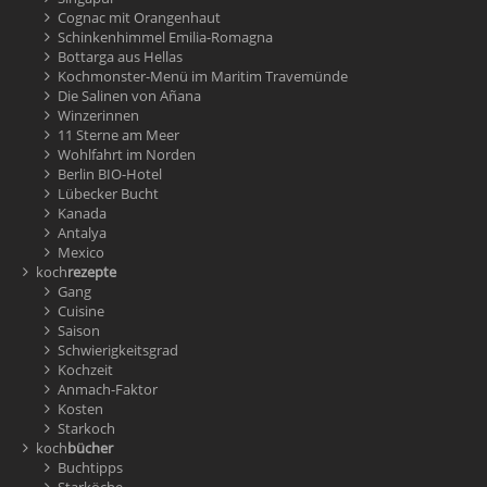
Cognac mit Orangenhaut
Schinkenhimmel Emilia-Romagna
Bottarga aus Hellas
Kochmonster-Menü im Maritim Travemünde
Die Salinen von Añana
Winzerinnen
11 Sterne am Meer
Wohlfahrt im Norden
Berlin BIO-Hotel
Lübecker Bucht
Kanada
Antalya
Mexico
koch
rezepte
Gang
Cuisine
Saison
Schwierigkeitsgrad
Kochzeit
Anmach-Faktor
Kosten
Starkoch
koch
bücher
Buchtipps