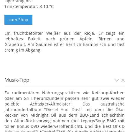
lagerfähig bis:
Trinktemperatur: 8-10 °C
Ein fruchtbetonter Weißer aus der Rioja. Er zeigt ein
lebhaftes Bukett nach grünen Äpfeln, Birnen und
Grapefruit. Am Gaumen ist er herrlich harmonisch und fast
cremig im Abgang.
Musik-Tipp
Zu rudimentären Nahrungspraktiken wie Ketchup-Kochen
oder am Grill herumzündeln passen sehr gut zwei wieder
belebte Achtziger-Altmeister: Das australische
Jahrhundertalbum "
Diesel And Dust
" mit dem die Öko-
Recken von Midnight Oil aus dem BBQ-Land schlechthin
den Attac-Rock vorweg nahmen (bei Legacy/Sony BMG mit
toller Bonus-DVD wiederveröffentlicht), und die Best-Of-CD
"
Idolize Yourself
" (Capitol/EMI), für die die dickste Lippe des