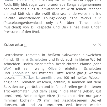
Rock, Billy Idol, sogar zwei brandneue Songs aufgenommen
hat. Wem das alles zu altväterlich ist, wirft seinen Rechner
an und lädt sich die zwölf überraschenderweise nie ins
Seichte abdriftenden Lounge-Songs "The Works 1.0"
(Peacelounge/download only z.B. über iTunes oder
musicload) von DJ Respecta und Dirk Hinze alias Under
Pressure auf den iPod.
Zubereitung
Getrocknete Tomaten in heißem Salzwasser einweichen
(mind. 15 min).
Schalotte
n und Knoblauch in kleine Würfel
schneiden. Boden einer tiefen, beschichteten Pfanne (oder
Wok
) mit sehr wenig
Olivenöl
einfetten, Schalotten
und
Knoblauch
bei mittlerer Hitze leicht glasig werden
lassen, mit
Zucker
karamellisieren
, 100 ml heißes Wasser
angießen. Tomaten waschen, achteln, zusammen mit dem
Salz, den ausgedrückten und in feine Streifen geschnittenen
Trockentomaten und dem Essig in die Pfanne geben, gut
umrühren). Bei niedriger Hitze (Tomaten dürfen nur ganz
minimal köcheln) 70 min mit geschlossenem Deckel
dünsten, ab und zu umrühren, evtl. immer wieder