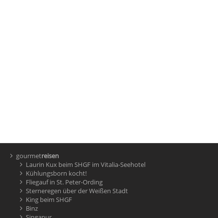
gourmet
reisen
Laurin Kux beim SHGF im Vitalia-Seehotel
Kühlungsborn kocht!
Fliegauf in St. Peter-Ording
Sterneregen über der Weißen Stadt
King beim SHGF
Binz
Singapur