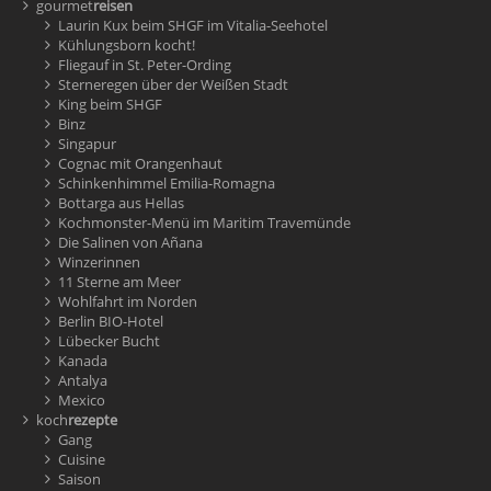
gourmet
reisen
Laurin Kux beim SHGF im Vitalia-Seehotel
Kühlungsborn kocht!
Fliegauf in St. Peter-Ording
Sterneregen über der Weißen Stadt
King beim SHGF
Binz
Singapur
Cognac mit Orangenhaut
Schinkenhimmel Emilia-Romagna
Bottarga aus Hellas
Kochmonster-Menü im Maritim Travemünde
Die Salinen von Añana
Winzerinnen
11 Sterne am Meer
Wohlfahrt im Norden
Berlin BIO-Hotel
Lübecker Bucht
Kanada
Antalya
Mexico
koch
rezepte
Gang
Cuisine
Saison