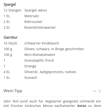
Spargel
12 Stangen
Spargel, weiss
1 EL
Meersalz
2 EL
Rohrzucker
2 EL
Rosenblütenwasser
Garnitur
16 Stück
schwarzer Knoblauch
100 g
Oliven, schwarz, in Ringe geschnitten
100 g
Mini-Romatomaten
1
Granatapfel, frisch
1
Orange
4 EL
Olivenöl , kaltgepresstes, natives
1 EL
Sumach
Wein-Tipp
Sehr fein (und auch für Vegetarier geeignet) schmeckt ein
mit frischer türkischer Minze parfümierter
Ayran
zu dem