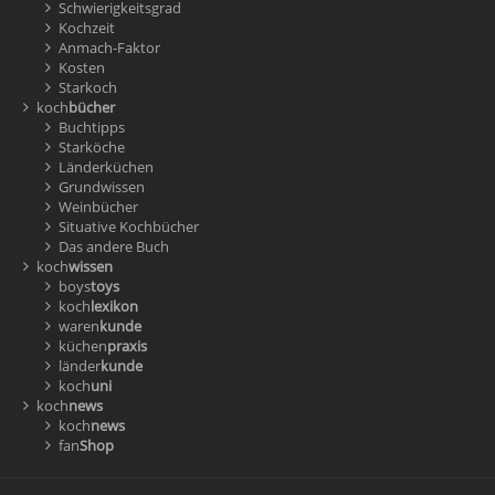
Schwierigkeitsgrad
Kochzeit
Anmach-Faktor
Kosten
Starkoch
koch
bücher
Buchtipps
Starköche
Länderküchen
Grundwissen
Weinbücher
Situative Kochbücher
Das andere Buch
koch
wissen
boys
toys
koch
lexikon
waren
kunde
küchen
praxis
länder
kunde
koch
uni
koch
news
koch
news
fan
Shop