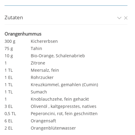
Zutaten
Orangenhummus
300 g
Kichererbsen
75 g
Tahin
10 g
Bio-Orange, Schalenabrieb
1
Zitrone
1 TL
Meersalz, fein
1 EL
Rohrzucker
1 TL
Kreuzkümmel, gemahlen (Cumin)
1 TL
Sumach
1
Knoblauchzehe, fein gehackt
3 EL
Olivenöl , kaltgepresstes, natives
0,5 TL
Peperoncini, rot, fein geschnitten
6 EL
Orangensaft
2 EL
Orangenblütenwasser