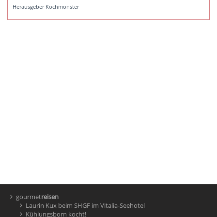
Herausgeber Kochmonster
gourmet
reisen
Laurin Kux beim SHGF im Vitalia-Seehotel
Kühlungsborn kocht!