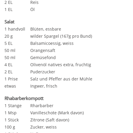
2 EL
Reis
1 EL
Öl
Salat
1 handvoll
Blüten, essbare
20 g
wilder Spargel (167g pro Bund)
5 EL
Balsamicoessig, weiss
50 ml
Orangensaft
50 ml
Gemüsefond
4 EL
Olivenöl natives extra, fruchtig
2 EL
Puderzucker
1 Prise
Salz und Pfeffer aus der Mühle
etwas
Ingwer, frisch
Rhabarberkompott
1 Stange
Rharbarber
1 Msp
Vanilleschote (Mark davon)
1 Stück
Zitrone (Saft davon)
100 g
Zucker, weiss