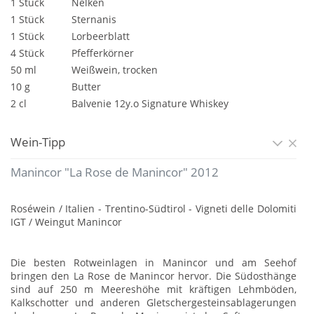
1 Stück
Nelken
1 Stück
Sternanis
1 Stück
Lorbeerblatt
4 Stück
Pfefferkörner
50 ml
Weißwein, trocken
10 g
Butter
2 cl
Balvenie 12y.o Signature Whiskey
Wein-Tipp
Manincor "La Rose de Manincor" 2012
Roséwein / Italien - Trentino-Südtirol - Vigneti delle Dolomiti
IGT / Weingut Manincor
Die besten Rotweinlagen in Manincor und am Seehof
bringen den La Rose de Manincor hervor. Die Südosthänge
sind auf 250 m Meereshöhe mit kräftigen Lehmböden,
Kalkschotter und anderen Gletschergesteinsablagerungen