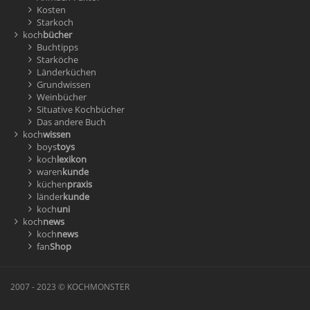
Kosten
Starkoch
koch
bücher
Buchtipps
Starköche
Länderküchen
Grundwissen
Weinbücher
Situative Kochbücher
Das andere Buch
koch
wissen
boys
toys
koch
lexikon
waren
kunde
küchen
praxis
länder
kunde
koch
uni
koch
news
koch
news
fan
Shop
2007 - 2023 © KOCHMONSTER