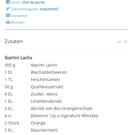
Level:
chef de partie
Zubereitungsart:
sequentiell
vorspeise
drucken
Zutaten
Ikarimi Lachs
300 g
Ikarimi Lachs
1 EL
Wacholderbeeren
1 TL
Fenchelsamen
50 g
Quellwassersalz
4 EL
Zucker, weiss
1 EL
Limettenabrieb
2 EL
Abrieb von Bio-Orangenschale
4 cl
Balvenie 12y.o Signature Whiskey
2 Stück
Orange
5 EL
Räuchermehl