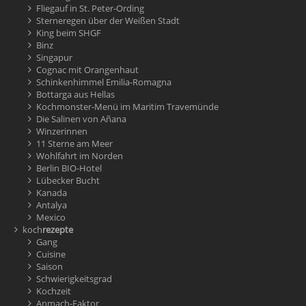
Fliegauf in St. Peter-Ording
Sterneregen über der Weißen Stadt
King beim SHGF
Binz
Singapur
Cognac mit Orangenhaut
Schinkenhimmel Emilia-Romagna
Bottarga aus Hellas
Kochmonster-Menü im Maritim Travemünde
Die Salinen von Añana
Winzerinnen
11 Sterne am Meer
Wohlfahrt im Norden
Berlin BIO-Hotel
Lübecker Bucht
Kanada
Antalya
Mexico
koch
rezepte
Gang
Cuisine
Saison
Schwierigkeitsgrad
Kochzeit
Anmach-Faktor