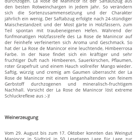
durchzogen. La Rose de Manincor ist der Saftauszug aus
den besten Rotweinchargen in jedem Jahr. So verändern
sich die Sortenzusammensetzung und der Charakter
jährlich ein wenig. Der Saftabzug erfolgte nach 24-stündiger
Maischestandzeit und der Most gärte in Holzfässern, zum
Teil spontan mit traubeneigenen Hefen. Während der
fünfmonatigen Holzfassreife des La Rose de Manincor auf
der Feinhefe verfeinerten sich Aroma und Geschmack. So
hat der La Rose de Manincor eine leuchtende, Himbeerrosa
Farbe. In der Nase findet sich ein kräftiger und sehr
fruchtiger Duft nach Himbeeren, Sauerkirschen, Pflaumen,
roter Grapefruit und einem Hauch vollreifer Mango wieder.
Saftig, würzig und cremig am Gaumen überrascht der La
Rose de Manincor mit einem langanhaltenden von feinem
Gerbstoff durchzogenen und mineralisch-fruchtigem
Nachhall. Vorsicht der La Rose de Manincor löst extreme
Schluckreflexe aus ;-)!
Weinerzeugung
Vom 29. August bis zum 17. Oktober konnten das Weingut
Manincor in Südtriol in 50 Lesetagen Lage für Lage zur