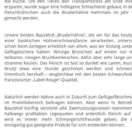
die Küche. Um den Tieren den Transportstress am Ende ihr
ersparen, wurde sogar eine hofeigene Schlachterei gebaut, in d
Fleischhühnchen auch die Bruderhähne mehrmals im Jahr v
gemacht werden.
Unsere beiden Bauckhof-„Bruderhähne“, die wir für das heuti
einer baskischen Hühnerschmorpfanne verarbeiten, unters
schon beim Zerlegen erheblich von allem, was wir bislang unt
Geflügelschere hatten: Winzige Brüstchen auf einem nur m
teilbaren, riesigen Brustbeinknochen, dafür aber sehr lange 
stramme Keulen. Das Fleisch ist fast so dunkel wie Lamm, muss
Brust) etwa eine Stunde geschmort werden und schme
himmlisch herzhaft – vergleichbar mit den besten Schwarzfed
französischer „Label Rouge“-Qualität.
Natürlich werden Hähne auch in Zukunft zum Geflügelfleischmar
im Promillebereich beitragen können. Aber wenn in Betri
Bauckhof künftig verstärkt alte Zweinutzungsrassen reanimie
halbwegs profitablen Legequoten und ordentlich Fleisch auf
wird es immer mehr Schmorgerichtfreunde geben, die d
einzigartig gut geeignete Produkt für sich entdecken können.