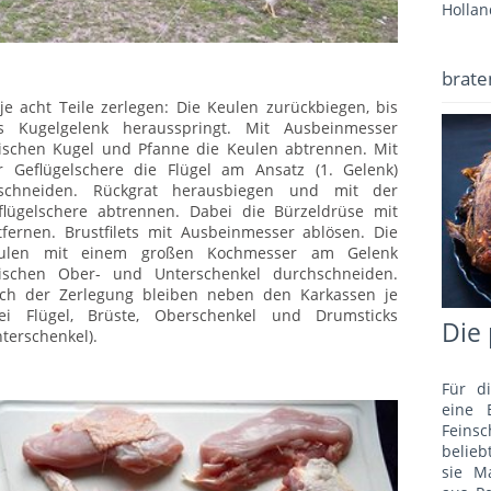
Hollan
brate
 je acht Teile zerlegen: Die Keulen zurückbiegen, bis
s Kugelgelenk herausspringt. Mit Ausbeinmesser
ischen Kugel und Pfanne die Keulen abtrennen. Mit
r Geflügelschere die Flügel am Ansatz (1. Gelenk)
schneiden. Rückgrat herausbiegen und mit der
flügelschere abtrennen. Dabei die Bürzeldrüse mit
tfernen. Brustfilets mit Ausbeinmesser ablösen. Die
ulen mit einem großen Kochmesser am Gelenk
ischen Ober- und Unterschenkel durchschneiden.
ch der Zerlegung bleiben neben den Karkassen je
ei Flügel, Brüste, Oberschenkel und Drumsticks
Die 
nterschenkel).
Für d
eine 
Fein
belie
sie M