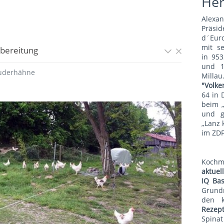
He
Alexa
Präsid
d´Euro
mit s
bereitung
in 953
und 1
uderhähne
Mill
"Volke
64 in 
beim 
und g
„Lanz 
im ZDF
Koch
aktue
IQ Bas
Grund
den 
Rezep
Spina