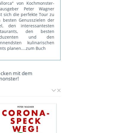
llorca" von Kochmonster-
rausgeber Peter Wagner
st sich die perfekte Tour zu
 besten Genusszielen der
el, den interessantesten
staurants, den besten
oduzenten und den
annendsten kulinarischen
nts planen.
...zum Buch
ecken mit dem
monster!