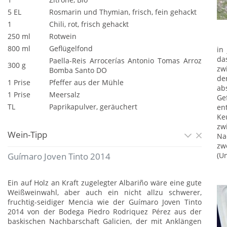
5 EL
Rosmarin und Thymian, frisch, fein gehackt
1
Chili, rot, frisch gehackt
250 ml
Rotwein
800 ml
Geflügelfond
in
da
Paella-Reis Arrocerías Antonio Tomas Arroz
300 g
zw
Bomba Santo DO
de
1 Prise
Pfeffer aus der Mühle
ab
1 Prise
Meersalz
Ge
TL
Paprikapulver, geräuchert
en
Ke
zw
Wein-Tipp
Na
zw
(U
Guímaro Joven Tinto 2014
Ein auf Holz an Kraft zugelegter Albariño wäre eine gute
Weißweinwahl, aber auch ein nicht allzu schwerer,
fruchtig-seidiger Mencia wie der Guímaro Joven Tinto
2014 von der Bodega Piedro Rodriquez Pérez aus der
baskischen Nachbarschaft Galicien, der mit Anklängen