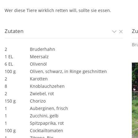
Wer diese Tiere wirklich retten will, sollte sie essen.
Zutaten
Zu
Br
2
Bruderhahn
1 EL
Meersalz
6 EL
Olivenöl
100 g
Oliven, schwarz, in Ringe geschnitten
2
Karotten
8
Knoblauchzehen
2
Zwiebel, rot
150 g
Chorizo
1
Auberginen, frisch
1
Zucchini, gelb
1
Spitzpaprika, rot
100 g
Cocktailtomaten
1
Zitrone, Bio