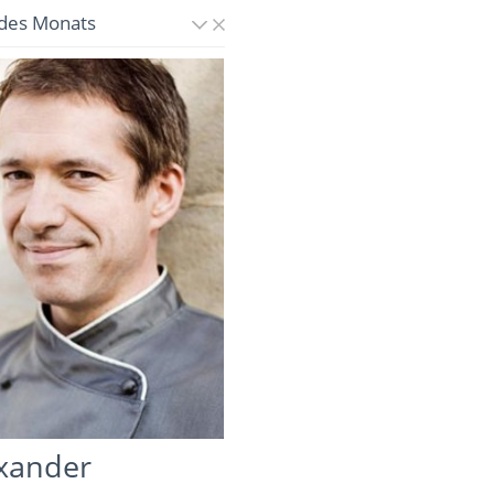
des Monats
xander