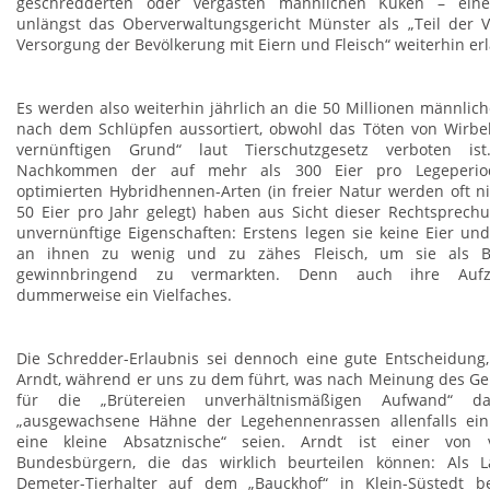
geschredderten oder vergasten männlichen Küken – eine 
unlängst das Oberverwaltungsgericht Münster als „Teil der V
Versorgung der Bevölkerung mit Eiern und Fleisch“ weiterhin erl
Es werden also weiterhin jährlich an die 50 Millionen männlic
nach dem Schlüpfen aussortiert, obwohl das Töten von Wirbel
vernünftigen Grund“ laut Tierschutzgesetz verboten ist
Nachkommen der auf mehr als 300 Eier pro Legeperio
optimierten Hybridhennen-Arten (in freier Natur werden oft n
50 Eier pro Jahr gelegt) haben aus Sicht dieser Rechtsprech
unvernünftige Eigenschaften: Erstens legen sie keine Eier und
an ihnen zu wenig und zu zähes Fleisch, um sie als B
gewinnbringend zu vermarkten. Denn auch ihre Aufz
dummerweise ein Vielfaches.
Die Schredder-Erlaubnis sei dennoch eine gute Entscheidung,
Arndt, während er uns zu dem führt, was nach Meinung des Ge
für die „Brütereien unverhältnismäßigen Aufwand“ dars
„ausgewachsene Hähne der Legehennenrassen allenfalls ein
eine kleine Absatznische“ seien. Arndt ist einer von v
Bundesbürgern, die das wirklich beurteilen können: Als 
Demeter-Tierhalter auf dem „Bauckhof“ in Klein-Süstedt b