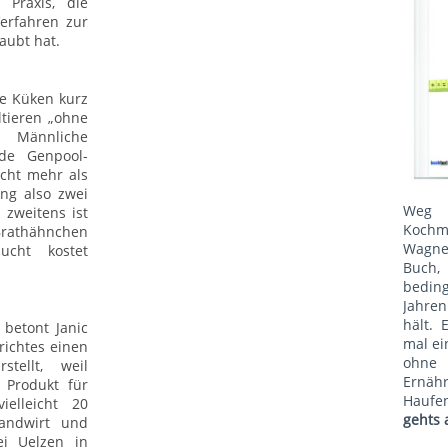
Praxis, die
erfahren zur
aubt hat.
he Küken kurz
tieren „ohne
. Männliche
de Genpool-
icht mehr als
ung also zwei
Weg 
 zweitens ist
Kochm
rathähnchen
Wagne
ucht kostet
Buch, 
bedin
Jahren
hält. 
 betont Janic
mal ei
richtes einen
ohne
tellt, weil
Ernäh
 Produkt für
Haufe
ielleicht 20
gehts 
Landwirt und
ei Uelzen in