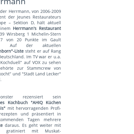
rrmann
nder Herrmann, von 2006-2009
ent der Jeunes Restaurateurs
pe – Sektion D, hält aktuell
einem
Herrmann's Restauran
t
39 Wirsberg 1 Michelin-Stern
7 von 20 Punkte im Gault
au. Auf der aktuellen
nborn"-Liste
steht er auf Rang
Deutschland. Im TV war er u.a.
„Kochduell“ auf VOX zu sehen
ehörte zur Stammcrew von
kocht“ und "Stadt Land Lecker"
.
monster rezensiert sein
lles Kochbuch "AHIQ Küchen
is"
mit hervorragenden Profi-
rezepten und präsentiert in
kommenden Tagen mehrere
te
daraus. Es geht weiter mit
t gratiniert mit Muskat-