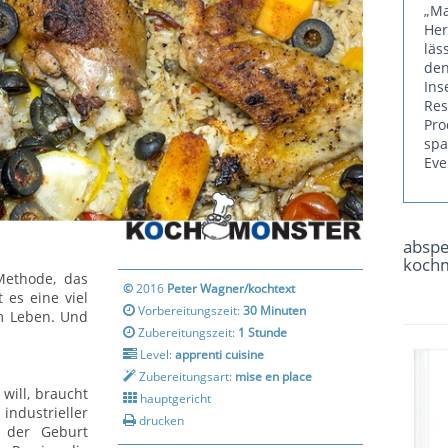
„Ma
He
läs
den
Ins
Re
Pr
sp
Eve
absp
koch
Methode, das
©
2016
Peter Wagner/kochtext
es eine viel
Vorbereitungszeit:
30 Minuten
am Leben. Und
Zubereitungszeit:
1 Stunde
Level:
apprenti cuisine
Zubereitungsart:
mise en place
will, braucht
hauptgericht
dustrieller
drucken
h der Geburt