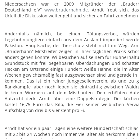
Niedersachsen war er 2009 Mitgründer der „Bruderhah
Deutschland e.V“
www.bruderhahn.de
. Arndt freut sich, d
Urteil die Diskussion weiter geht und sicher an Fahrt zunehmen
Andernfalls nämlich, bei einem Tötungsverbot, würd
Legehuhnjungtiere einfach aus dem Ausland importiert werde
Pakistan. Hauptsache, der Tierschutz steht nicht im Weg. Ar
„Bruderhahn“-Mitstreiter zeigen in ihrer täglichen Praxis scho
anders gehen könnte: Wi besuchen auf seinem für Hühnerhaltu
Grundstück mit frei begehbaren Überdachungen und schatt
Hecken am Ortsrand einige Hundert weiße Hähne, die im Alter
Wochen gewichtsmäßig fast ausgewachsen sind und gerade in i
kommen. Das ist ein reiner Junggesellenverein, ab und zu gi
Rangkämpfe, aber noch leben sie einträchtig zwischen Wald
leckeren Würmern auf dem Misthaufen. Den erhöhten Aufw
Aufzucht deckt Arndt über eine Doppelstrategie: Der küchen
kostet 16,75 Euro das Kilo, die Eier seiner weiblichen Verw
Aufschlag von drei bis vier Cent pro Ei.
Arndt hat vor ein paar Tagen eine weitere Hundertschaft schlac
mit 22 bis 24 Wochen noch immer viel älter als herkömmliche