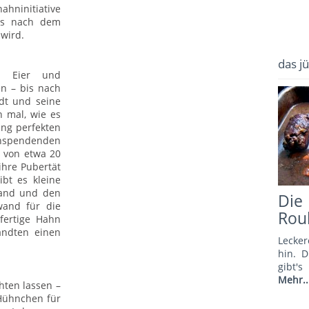
ninitiative
ass nach dem
 wird.
das j
en Eier und
n – bis nach
ndt und seine
n mal, wie es
ng perfekten
enspendenden
 von etwa 20
hre Pubertät
bt es kleine
rand und den
Di
and für die
Rou
fertige Hahn
andten einen
Lecker
hin. 
gibt'
Mehr..
hten lassen –
 Hühnchen für