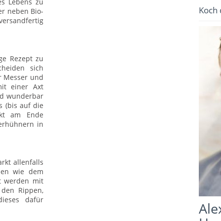
es Lebens zu
Koch 
er neben Bio-
ersandfertig
ge Rezept zu
cheiden sich
er Messer und
it einer Axt
und wunderbar
 (bis auf die
ckt am Ende
erhühnern in
kt allenfalls
eben wie dem
rt werden mit
 den Rippen,
ieses dafür
Ale