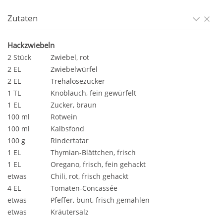
Zutaten
Hackzwiebeln
2 Stück
Zwiebel, rot
2 EL
Zwiebelwürfel
2 EL
Trehalosezucker
1 TL
Knoblauch, fein gewürfelt
1 EL
Zucker, braun
100 ml
Rotwein
100 ml
Kalbsfond
100 g
Rindertatar
1 EL
Thymian-Blättchen, frisch
1 EL
Oregano, frisch, fein gehackt
etwas
Chili, rot, frisch gehackt
4 EL
Tomaten-Concassée
etwas
Pfeffer, bunt, frisch gemahlen
etwas
Kräutersalz