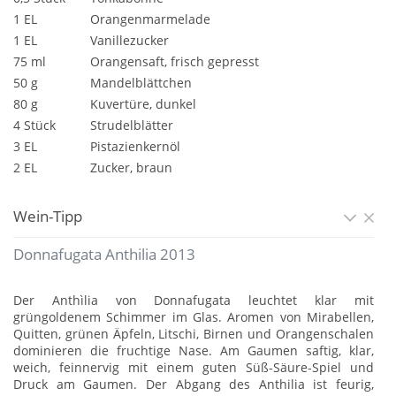
1 EL
Orangenmarmelade
1 EL
Vanillezucker
75 ml
Orangensaft, frisch gepresst
50 g
Mandelblättchen
80 g
Kuvertüre, dunkel
4 Stück
Strudelblätter
3 EL
Pistazienkernöl
2 EL
Zucker, braun
Wein-Tipp
Donnafugata Anthilia 2013
Der Anthìlia von Donnafugata leuchtet klar mit
grüngoldenem Schimmer im Glas. Aromen von Mirabellen,
Quitten, grünen Äpfeln, Litschi, Birnen und Orangenschalen
dominieren die fruchtige Nase. Am Gaumen saftig, klar,
weich, feinnervig mit einem guten Süß-Säure-Spiel und
Druck am Gaumen. Der Abgang des Anthilia ist feurig,