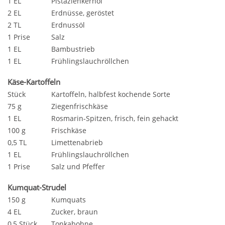
1 EL
Pistazienkernöl
2 EL
Erdnüsse, geröstet
2 TL
Erdnussöl
1 Prise
Salz
1 EL
Bambustrieb
1 EL
Frühlingslauchröllchen
Käse-Kartoffeln
Stück
Kartoffeln, halbfest kochende Sorte
75 g
Ziegenfrischkäse
1 EL
Rosmarin-Spitzen, frisch, fein gehackt
100 g
Frischkäse
0,5 TL
Limettenabrieb
1 EL
Frühlingslauchröllchen
1 Prise
Salz und Pfeffer
Kumquat-Strudel
150 g
Kumquats
4 EL
Zucker, braun
0,5 Stück
Tonkabohne