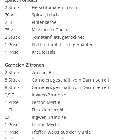
2 Stück
Fleischtomaten, frisch
70 g
Spinat, frisch
2 EL
Pinienkerne
75 g
Mozzarella Cucina
2 Stück
Tomatenfilets, getrocknet
1 Prise
Pfeffer, bunt, frisch gemahlen
1 Prise
Kräutersalz
Garnelen-Zitronen
2 Stück
Zitrone, Bio
8 Stück
Garnelen, geschält, vom Darm befreit
8 Stück
Garnelen, geschält, vom Darm befreit
0,5 TL
Ingwer-Brunoise
1 Prise
Lemon Myrtle
1 EL
Pistazienkernöl
0,5 TL
Ingwer-Brunoise
1 Prise
Lemon Myrtle
1 Prise
Pfeffer, weiss aus der Mühle