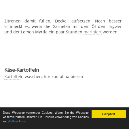
Zitronen damit füllen, Deckel aufsetzen. Noch besser
schmeckt es, wenn die Garnelen mit dem Öl dem
Ingwer
und der Lemon Myrtle ein paar Stunden
mariniert
werden.
Käse-Kartoffeln
Kartoffel
n waschen, horizontal halbieren
und im Dampfgarer halbfest garen.
Diese Webseite verwendet Cookies. Wenn Sie die Webseite
akzeptiert.
weiterhin nutzen, stimmen Sie unserer Verwendung von Cookies
zu.
Weitere Infos