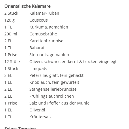
Orientalische Kalamare
2 Stück
Kalamar-Tuben
120 g
Couscous
1 TL
Kurkuma, gemahlen
200 ml
Gemüsebrühe
2 EL
Karottenbrunoise
1 TL
Baharat
1 Prise
Sternanis, gemahlen
12 Stück
Oliven, schwarz, entkernt & trocken eingelegt
1 Stück
Limquats
3 EL
Petersilie, glatt, fein gehackt
1 EL
Knoblauch, fein gewürfelt
2 EL
Stangenselleriebrunoise
2 EL
Frühlingslauchröllchen
1 Prise
Salz und Pfeffer aus der Mühle
1 EL
Olivenöl
1 TL
Kräutersalz
Spinat-Tomaten