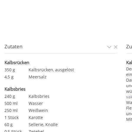
Zutaten
Zu
Kalbsrücken
Ka
De
350 g
Kalbsrücken, ausgelöst
ei
4,5 g
Meersalz
Da
un
Kalbsbries
wü
240 g
Kalbsbries
va
Wa
500 ml
Wasser
Fl
250 ml
Weißwein
un
1 Stück
Karotte
Mi
60 g
Sellerie, Knolle
0,5 Stück
Zwiebel