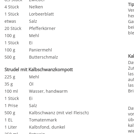
Ti
4 Stück
Nelken
Ve
1 Stück
Lorbeerblatt
he
etwas
Salz
Ga
be
20 Stück
Pfefferkörner
bl
100 g
Mehl
1 Stück
Ei
100 g
Paniermehl
Ka
500 g
Butterschmalz
Da
Zu
Strudel mit Kalbschwanzkompott
la
225 g
Mehl
au
35 g
Öl
la
Bri
100 ml
Wasser, handwarm
1 Stück
Ei
1 Prise
Salz
D
500 g
Kalbschwanz (mit viel Fleisch)
vo
üb
1 EL
Tomatenmark
ka
1 Liter
Kalbsfond, dunkel
wi