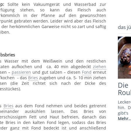
pp:
Sollte kein Vakuumgerät und Wasserbad zur
rfügung stehen, so kann das Fleisch auch
rkömmlich in der Pfanne auf den gewünschten
rpunkt gebraten werden. Leider wird aber das Fleisch
i der herkömmlichen Garweise nicht so zart und saftig
das j
eiben.
lbsbries
s Wasser mit dem Weißwein und den restlichen
taten aufkochen und ca. 40 min abgedeckt
ziehen
ssen –
passieren
und gut salzen – diesen
Fond
erneut
fkochen - das
Bries
zugeben und ca. 5- 10 min ziehen
ssen (die Zeit richtet sich nach der Dicke des
Di
esstückes).
Rou
Lecker
as
Bries
aus dem Fond nehmen und beides getrennt
hin. 
neinander auskühlen lassen. Das Bries von
gibt'
erschüssigem Fett und Haut befreien, danach das
Mehr..
lte Bries in den kalten Fond legen, sodass das Bries
eder ganz mit Fond bedeckt ist und anschließend