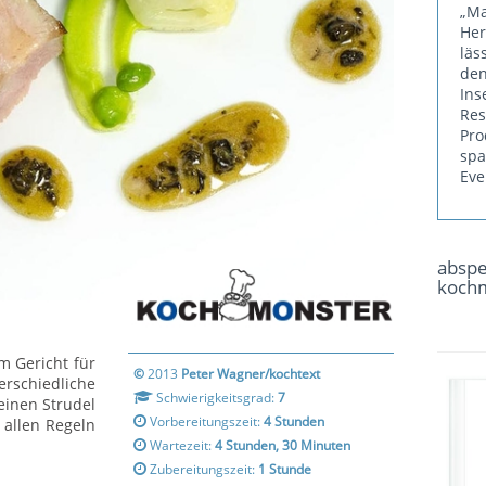
„Ma
He
läs
den
Ins
Re
Pr
sp
Eve
absp
koch
m Gericht für
©
2013
Peter Wagner/kochtext
chiedliche
Schwierigkeitsgrad:
7
einen Strudel
Vorbereitungszeit:
4 Stunden
allen Regeln
Wartezeit:
4 Stunden, 30 Minuten
Zubereitungszeit:
1 Stunde