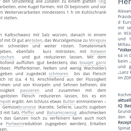
He
r den Strudelteig alle Zutaten zu einem glatten
Teig
arbeiten, eine Kugel formen, mit Öl bepinseln und vor
Alexa
m Weiterverarbeiten mindestens 1 h im Kühlschrank
Präsid
l stellen.
d´Euro
mit s
in 953
n Kalbschwanz mit Salz würzen, danach in einem
und 1
pf mit Öl gut an
rösten
, das Wurzelgemüse zu
Mirepoix
Mill
ein schneiden und weiter rösten. Tomatenmark
"Volke
geben, ebenfalls kurz mitrösten, mit
Rotwein
64 in 
löschen
und gut reduzieren lassen. Mit dem
beim 
lbsfond auffüllen (gut bedecken), das
bouqet garni
und g
orbeer, Pfefferkörner, Nelken und wenig Wacholder)
„Lanz 
igeben und zugedeckt
schmoren
bis das Fleisch
im ZDF
ich ist (ca. 4 h). Anschließend aus der Flüssigkeit
hmen und von Knorpeln und Sehnen befreien, die
üssigkeit
passieren
und zusammen mit dem
Koch
sgelösten Fleisch reduzieren lassen, bis es ein
aktue
mpott
ergibt. Am Schluss etwas
Butter
einmontieren –
IQ Bas
e Gemüse
brunoise
(Karotte, Sellerie, Lauch) zugeben
Grund
d mit Salz,
Pfeffer
und
Balsamicoessig
abschmecken
den 
m das Ganzen noch zu verfeinern kann auch noch
Rezep
ne
Portwein
reduktion zugegeben werden). Erkalten
Spina
ssen.