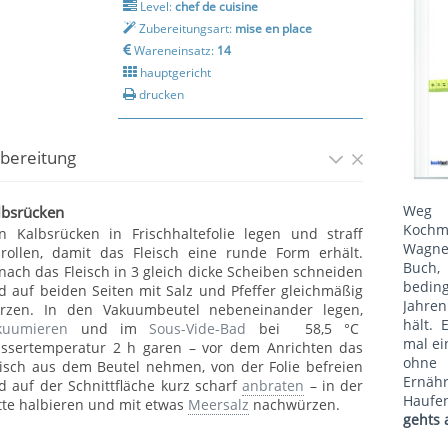
Level:
chef de cuisine
Zubereitungsart:
mise en place
Wareneinsatz:
14
hauptgericht
drucken
bereitung
Weg 
lbsrücken
Kochm
n Kalbsrücken in Frischhaltefolie legen und straff
Wagne
nrollen, damit das Fleisch eine runde Form erhält.
Buch, 
nach das Fleisch in 3 gleich dicke Scheiben schneiden
bedin
d auf beiden Seiten mit Salz und Pfeffer gleichmäßig
Jahren
rzen. In den Vakuumbeutel nebeneinander legen,
hält. 
kuumieren
und im
Sous-Vide-Bad
bei 58,5 °C
mal ei
ssertemperatur 2 h garen – vor dem Anrichten das
ohne
eisch aus dem Beutel nehmen, von der Folie befreien
Ernäh
d auf der Schnittfläche kurz scharf
anbraten
– in der
Haufe
tte halbieren und mit etwas
Meersalz
nachwürzen.
gehts 