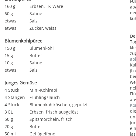
Fü
160 g
Erbsen, TK-Ware
ab
de
60 g
Sahne
küh
etwas
Salz
etwas
Zucker, weiss
De
Blumenkohlpüree
To
kl
150 g
Blumenkohl
zu
15 g
Butter
ab
10 g
Sahne
Ka
etwas
Salz
(L
be
we
Junges Gemüse
ne
4 Stück
Mini-Kohlrabi
Fl
4 Stangen
Frühlingslauch
au
4 Stück
Blumenkohlröschen, geputzt
Ko
di
3 EL
Erbsen, frisch ausgelöst
un
50 g
Spitzmorcheln, frisch
(u
20 g
Butter
ei
50 ml
Geflügelfond
la