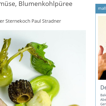
emüse, Blumenkohlpüree
mall
er Sternekoch Paul Stradner
De
Bal
Ab
Gen