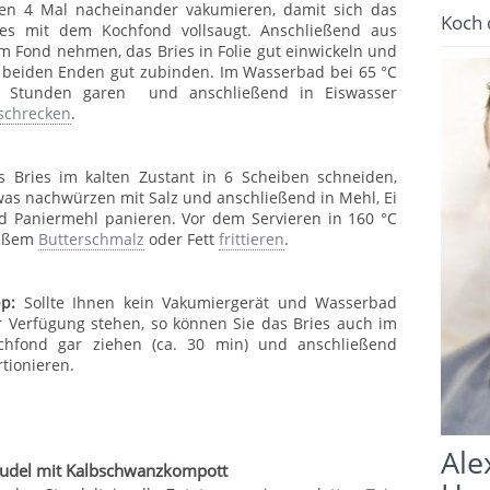
fen 4 Mal nacheinander vakumieren, damit sich das
Koch 
ies mit dem Kochfond vollsaugt. Anschließend aus
m Fond nehmen, das Bries in Folie gut einwickeln und
 beiden Enden gut zubinden. Im Wasserbad bei 65 °C
5 Stunden garen und anschließend in Eiswasser
schrecken
.
s Bries im kalten Zustant in 6 Scheiben schneiden,
was nachwürzen mit Salz und anschließend in Mehl, Ei
d Paniermehl panieren. Vor dem Servieren in 160 °C
ißem
Butterschmalz
oder Fett
frittieren
.
pp:
Sollte Ihnen kein Vakumiergerät und Wasserbad
r Verfügung stehen, so können Sie das Bries auch im
chfond gar ziehen (ca. 30 min) und anschließend
rtionieren.
Ale
rudel mit Kalbschwanzkompott