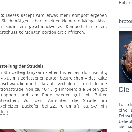
Hollan
pp:
Dieses Rezept wird etwas mehr Kompott ergeben
brate
s Sie benötigen, aber in einer kleineren Menge lässt
ch kaum ein geschmackvolles Kompott herstellen.
erschüssige Mengen portioniert einfrieren.
rstellung des Strudels
n Strudelteig langsam ziehen bis er fast durchsichtig
t – gut mit zerlassener Butter bestreichen – das kalte
lbschwanzkompott darauf verteilen und kleine
Die 
rtionsstrudel von ca. 10-15 g einrollen: die Seiten gut
nklappen und am Ende wieder gut mit Butter
streichen. Vor dem Anrichten die Strudel im
Für d
rgeheizten Backofen bei 220 °C Umluft ca. 5-7 min
eine 
cken
.
Fein
belie
sie M