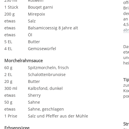
250 ml
Rotwein
of
1 Stück
Bouqet garni
Br
de
200 g
Mirepoix
an
etwas
Salz
4,
etwas
Balsamicoessig 8 Jahre alt
ab
etwas
Öl
5 EL
Butter
Da
4 EL
Gemüsewürfel
et
un
Morchelrahmsauce
he
60 g
Spitzmorcheln, frisch
2 EL
Schalottenbrunoise
Ti
20 g
Butter
zu
300 ml
Kalbsfond, dunkel
Ko
etwas
Sherry
po
50 g
Sahne
etwas
Sahne, geschlagen
1 Prise
Salz und Pfeffer aus der Mühle
St
Erbsenpüree