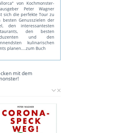
llorca" von Kochmonster-
rausgeber Peter Wagner
st sich die perfekte Tour zu
 besten Genusszielen der
el, den interessantesten
staurants, den besten
oduzenten und den
annendsten kulinarischen
nts planen.
...zum Buch
ecken mit dem
monster!