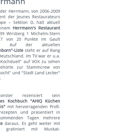
rrmann
nder Herrmann, von 2006-2009
ent der Jeunes Restaurateurs
pe – Sektion D, hält aktuell
einem
Herrmann's Restauran
t
39 Wirsberg 1 Michelin-Stern
7 von 20 Punkte im Gault
au. Auf der aktuellen
nborn"-Liste
steht er auf Rang
Deutschland. Im TV war er u.a.
„Kochduell“ auf VOX zu sehen
ehörte zur Stammcrew von
kocht“ und "Stadt Land Lecker"
.
monster rezensiert sein
lles Kochbuch "AHIQ Küchen
is"
mit hervorragenden Profi-
rezepten und präsentiert in
kommenden Tagen mehrere
te
daraus. Es geht weiter mit
t gratiniert mit Muskat-