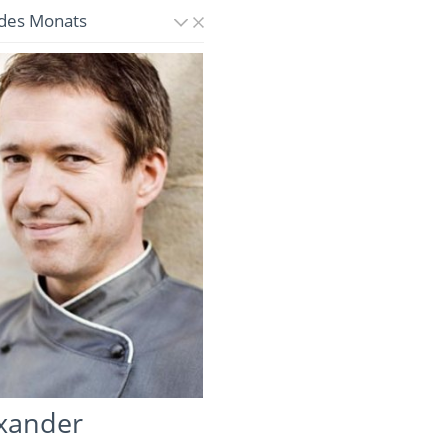
des Monats
xander