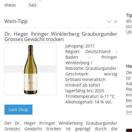
etwas
Salz
Ti
Wein-Tipp
al
si
Üb
Dr. Heger Ihringer Winklerberg Grauburgunder
Grosses Gewächs trocken
Jahrgang: 2011
Region: Deutschland -
Baden - Ihringer
Winklerberg /
He
Rebsorte: Grauburgunder
De
Geschmack: würzig
is
brilliant mineralisch
Ka
trinkreif ab sofort
Po
lagerfähig bis: 2025
ei
Trinktemperatur: 6-11 °C
be
Alkoholgehalt: 14 % vol.
vo
ba
Der Dr. Heger Ihringer Winklerberg Grauburgunder
Grosses Gewächs trocken ist geprägt durch die