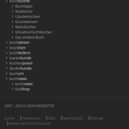
koch
bücher
Buchtipps
Starköche
Länderküchen
Grundwissen
Weinbücher
Situative Kochbücher
Das andere Buch
koch
wissen
boys
toys
koch
lexikon
waren
kunde
küchen
praxis
länder
kunde
koch
uni
koch
news
koch
news
fan
Shop
2007 - 2023 © KOCHMONSTER
Suche
Impressum
AGBs
Datenschutz
Sitemap
werben auf kochmonster