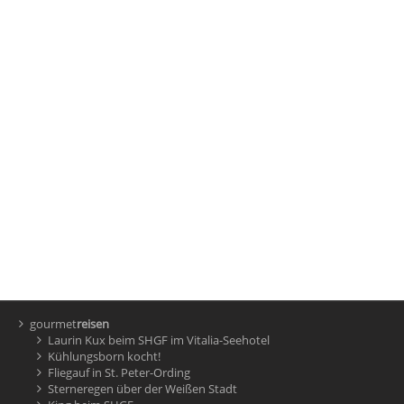
gourmet
reisen
Laurin Kux beim SHGF im Vitalia-Seehotel
Kühlungsborn kocht!
Fliegauf in St. Peter-Ording
Sterneregen über der Weißen Stadt