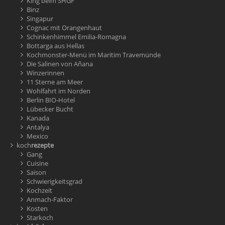
King beim SHGF
Binz
Singapur
Cognac mit Orangenhaut
Schinkenhimmel Emilia-Romagna
Bottarga aus Hellas
Kochmonster-Menü im Maritim Travemünde
Die Salinen von Añana
Winzerinnen
11 Sterne am Meer
Wohlfahrt im Norden
Berlin BIO-Hotel
Lübecker Bucht
Kanada
Antalya
Mexico
koch
rezepte
Gang
Cuisine
Saison
Schwierigkeitsgrad
Kochzeit
Anmach-Faktor
Kosten
Starkoch