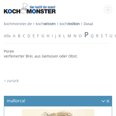
kochmonster.de
koch
wissen
koch
lexikon
Detail
P
Alle
A
B
C
D
E
F
G
H
I
J
K
L
M
N
O
Q
R
S
T
U
Püree
verfeinerter Brei, aus Gemüsen oder Obst.
< zurück
mallorca!