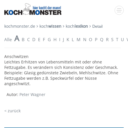
kochmonster.de
koch
wissen
koch
lexikon
Detail
A
Alle
B
C
D
E
F
G
H
I
J
K
L
M
N
O
P
Q
R
S
T
U
Anschwitzen
Leichtes Erhitzen von Lebensmitteln mit oder ohne
Fettzugabe. Es verändern sich Konsistenz oder Geschmack.
Beispiele: Glasig gedünstete Zwiebeln, Mehlschwitze. Ohne
Fettzugabe werden z.B. Speckwürfel oder Nüsse
angeschwitzt.
Autor:
Peter Wagner
< zurück