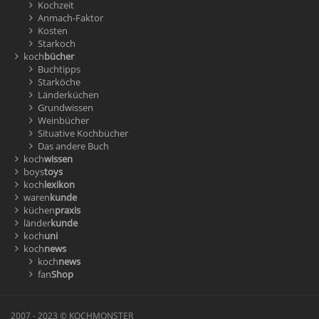
Kochzeit
Anmach-Faktor
Kosten
Starkoch
koch
bücher
Buchtipps
Starköche
Länderküchen
Grundwissen
Weinbücher
Situative Kochbücher
Das andere Buch
koch
wissen
boys
toys
koch
lexikon
waren
kunde
küchen
praxis
länder
kunde
koch
uni
koch
news
koch
news
fan
Shop
2007 - 2023 © KOCHMONSTER