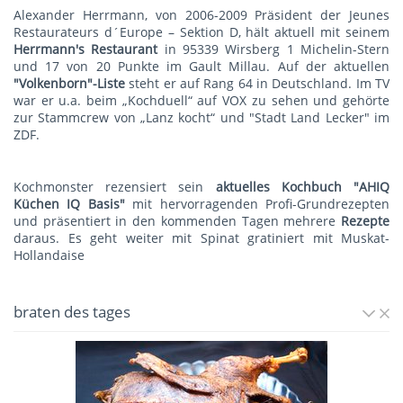
Alexander Herrmann, von 2006-2009 Präsident der Jeunes
Restaurateurs d´Europe – Sektion D, hält aktuell mit seinem
Herrmann's Restauran
t
in 95339 Wirsberg 1 Michelin-Stern
und 17 von 20 Punkte im Gault Millau. Auf der aktuellen
"Volkenborn"-Liste
steht er auf Rang 64 in Deutschland. Im TV
war er u.a. beim „Kochduell“ auf VOX zu sehen und gehörte
zur Stammcrew von „Lanz kocht“ und "Stadt Land Lecker" im
ZDF.
Kochmonster rezensiert sein
aktuelles Kochbuch "AHIQ
Küchen IQ Basis"
mit hervorragenden Profi-Grundrezepten
und präsentiert in den kommenden Tagen mehrere
Rezepte
daraus. Es geht weiter mit
Spinat gratiniert mit Muskat-
Hollandaise
braten des tages