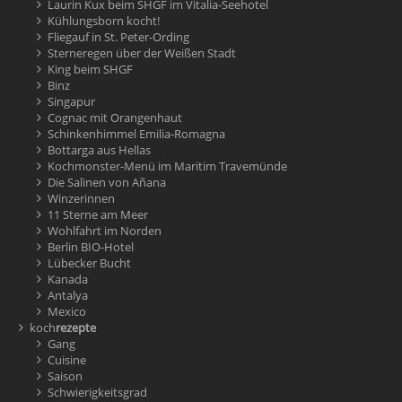
Laurin Kux beim SHGF im Vitalia-Seehotel
Kühlungsborn kocht!
Fliegauf in St. Peter-Ording
Sterneregen über der Weißen Stadt
King beim SHGF
Binz
Singapur
Cognac mit Orangenhaut
Schinkenhimmel Emilia-Romagna
Bottarga aus Hellas
Kochmonster-Menü im Maritim Travemünde
Die Salinen von Añana
Winzerinnen
11 Sterne am Meer
Wohlfahrt im Norden
Berlin BIO-Hotel
Lübecker Bucht
Kanada
Antalya
Mexico
koch
rezepte
Gang
Cuisine
Saison
Schwierigkeitsgrad