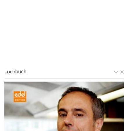
koch
buch