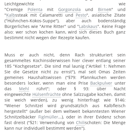
Leichtgewichte wie
"Cremige
Polenta
mit
Gorgonzola
und
Birne
n" und
"
Kalb
ssteak mit Calamaretti und
Pesto
", asiatische Zitate
("Hühnchen-Kokos-Suppe"), aber auch bodenständig
Bürgerliches wie "Arme Ritter" und "
Labskaus
". Keine Frage
also: wer schon kochen kann, wird sich dieses Buch ganz
bestimmt nicht wegen der Rezepte kaufen.
Muss er auch nicht, denn Rach strukturiert sein
gesammeltes Kochinsiderwissen hier clever entlang seiner
185 "Kochgesetze". Die sind mal launig ("Artikel 1: Nehmen
Sie die Gesetze nicht zu ernst"), mal seit Omas Zeiten
gemeines Haushaltswissen ("§79: Pfannkuchen werden
besonders locker, wenn man eine Prise
Backpulver
unter
das
Mehl
rührt"; oder § 93: über Nacht
eingeweichte
Hülsenfrüchte
ohne Salzzugabe kochen, damit
sie weich werden), zu wenig hinterfragt wie §146:
"Wiener Schnitzel wird grundsätzlich aus Kalbfleisch
hergestellt" (außer bei dem weltweit bekanntesten Wiener
Schnitzelbäcker
Figlmüller
...), oder in ihrer Evidenz schon
fast dreist ("§21: Verwendung von
Chili
schoten: Die Menge
kann nur individuell bestimmt werden").