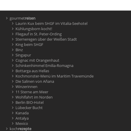
gourmet
reisen
Laurin Kux beim SHGF im Vitalia-Seehotel
Kühlungsborn kocht!
Fliegauf in St. Peter-Ording
Sterneregen über der Weißen Stadt
King beim SHGF
Binz
Singapur
Cognac mit Orangenhaut
Schinkenhimmel Emilia-Romagna
Bottarga aus Hellas
Kochmonster-Menü im Maritim Travemünde
Die Salinen von Añana
Winzerinnen
11 Sterne am Meer
Wohlfahrt im Norden
Berlin BIO-Hotel
Lübecker Bucht
Kanada
Antalya
Mexico
koch
rezepte