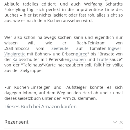
Abläufe tadellos editiert, und auch Wolfgang Schardts
Fotostyling fügt sich perfekt in die unprätentiöse Linie des
Buches – hier ist nichts lackiert oder fast roh, alles sieht so
aus, wie es nach dem Kochen aussehen wird.
Wer also schon halbwegs kochen kann und eigentlich nur
wissen will, wie er Rach-Feinkram von
„Saltimbocca vom
Seeteufel
auf Tomaten-
Ingwer
-
Vinaigrette
mit Bohnen- und Erbsen
püree
" bis "Brasato von
der
Kalb
sschulter mit Petersilien
graupen
und
Trüffel
sauce"
von der "Tafelhaus"-Karte nachzaubern soll, fällt hier völlig
aus der Zielgruppe.
Für Küchen-Einsteiger und -Aufsteiger könnte es sich
dagegen lohnen, auf dem Weg an den Herd ab und zu mal
dieses Gesetzbuch unter den Arm zu klemmen.
Dieses Buch bei Amazon kaufen
Rezensent