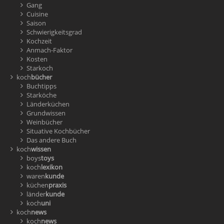
Gang
Cuisine
Saison
Schwierigkeitsgrad
Kochzeit
Anmach-Faktor
Kosten
Starkoch
koch
bücher
Buchtipps
Starköche
Länderküchen
Grundwissen
Weinbücher
Situative Kochbücher
Das andere Buch
koch
wissen
boys
toys
koch
lexikon
waren
kunde
küchen
praxis
länder
kunde
koch
uni
koch
news
koch
news