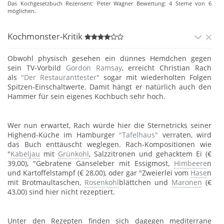
Das Kochgesetzbuch
Rezensent:
Peter Wagner
Bewertung:
4
Sterne von
6
möglichen.
Kochmonster-Kritik
Obwohl physisch gesehen ein dünnes Hemdchen gegen
sein TV-Vorbild
Gordon Ramsay
, erreicht Christian Rach
als
"Der Restauranttester"
sogar mit wiederholten Folgen
Spitzen-Einschaltwerte. Damit hängt er natürlich auch den
Hammer für sein eigenes Kochbuch sehr hoch.
Wer nun erwartet, Rach würde hier die Sternetricks seiner
Highend-Küche im Hamburger
"Tafelhaus"
verraten, wird
das Buch enttäuscht weglegen. Rach-Kompositionen wie
"
Kabeljau
mit
Grünkohl
, Salzzitronen und gehacktem Ei (€
39,00), "Gebratene Gänseleber mit Essigmost,
Himbeere
n
und Kartoffelstampf (€ 28,00), oder gar "Zweierlei vom
Hase
n
mit Brotmaultaschen,
Rosenkohl
blättchen und
Maronen
(€
43,00) sind hier nicht rezeptiert.
Unter den Rezepten finden sich dagegen mediterrane