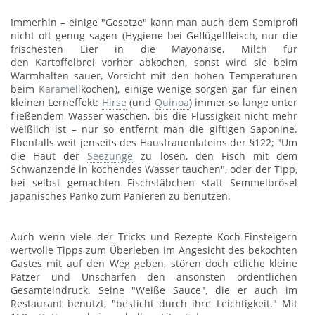
Immerhin ­– einige "Gesetze" kann man auch dem Semiprofi
nicht oft genug sagen (Hygiene bei Geflügelfleisch, nur die
frischesten Eier in die Mayonaise, Milch für
den Kartoffelbrei vorher abkochen, sonst wird sie beim
Warmhalten sauer, Vorsicht mit den hohen Temperaturen
beim
Karamell
kochen), einige wenige sorgen gar für einen
kleinen Lerneffekt:
Hirse
(und
Quinoa
) immer so lange unter
fließendem Wasser waschen, bis die Flüssigkeit nicht mehr
weißlich ist – nur so entfernt man die giftigen Saponine.
Ebenfalls weit jenseits des Hausfrauenlateins der §122; "Um
die Haut der
Seezunge
zu lösen, den Fisch mit dem
Schwanzende in kochendes Wasser tauchen", oder der Tipp,
bei selbst gemachten Fischstäbchen statt Semmelbrösel
japanisches Panko zum Panieren zu benutzen.
Auch wenn viele der Tricks und Rezepte Koch-Einsteigern
wertvolle Tipps zum Überleben im Angesicht des bekochten
Gastes mit auf den Weg geben, stören doch etliche kleine
Patzer und Unschärfen den ansonsten ordentlichen
Gesamteindruck. Seine "Weiße Sauce", die er auch im
Restaurant benutzt, "besticht durch ihre Leichtigkeit." Mit