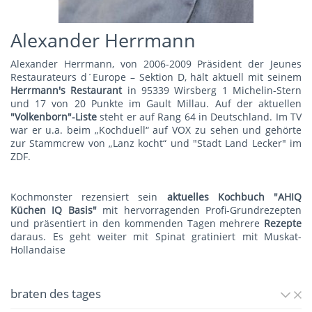
Alexander Herrmann
Alexander Herrmann, von 2006-2009 Präsident der Jeunes
Restaurateurs d´Europe – Sektion D, hält aktuell mit seinem
Herrmann's Restauran
t
in 95339 Wirsberg 1 Michelin-Stern
und 17 von 20 Punkte im Gault Millau. Auf der aktuellen
"Volkenborn"-Liste
steht er auf Rang 64 in Deutschland. Im TV
war er u.a. beim „Kochduell“ auf VOX zu sehen und gehörte
zur Stammcrew von „Lanz kocht“ und "Stadt Land Lecker" im
ZDF.
Kochmonster rezensiert sein
aktuelles Kochbuch "AHIQ
Küchen IQ Basis"
mit hervorragenden Profi-Grundrezepten
und präsentiert in den kommenden Tagen mehrere
Rezepte
daraus. Es geht weiter mit
Spinat gratiniert mit Muskat-
Hollandaise
braten des tages