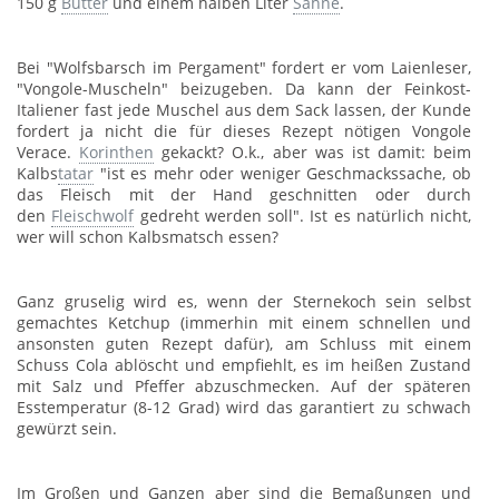
150 g
Butter
und einem halben Liter
Sahne
.
Bei "Wolfsbarsch im Pergament" fordert er vom Laienleser,
"Vongole-Muscheln" beizugeben. Da kann der Feinkost-
Italiener fast jede Muschel aus dem Sack lassen, der Kunde
fordert ja nicht die für dieses Rezept nötigen Vongole
Verace.
Korinthen
gekackt? O.k., aber was ist damit: beim
Kalbs
tatar
"ist es mehr oder weniger Geschmackssache, ob
das Fleisch mit der Hand geschnitten oder durch
den
Fleischwolf
gedreht werden soll". Ist es natürlich nicht,
wer will schon Kalbsmatsch essen?
Ganz gruselig wird es, wenn der Sternekoch sein selbst
gemachtes Ketchup (immerhin mit einem schnellen und
ansonsten guten Rezept dafür), am Schluss mit einem
Schuss Cola ablöscht und empfiehlt, es im heißen Zustand
mit Salz und Pfeffer abzuschmecken. Auf der späteren
Esstemperatur (8-12 Grad) wird das garantiert zu schwach
gewürzt sein.
Im Großen und Ganzen aber sind die Bemaßungen und