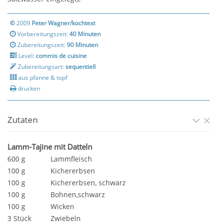
©
2009
Peter Wagner/kochtext
Vorbereitungszeit:
40 Minuten
Zubereitungszeit:
90 Minuten
Level:
commis de cuisine
Zubereitungsart:
sequentiell
aus pfanne & topf
drucken
Zutaten
Lamm-Tajine mit Datteln
600 g
Lammfleisch
100 g
Kichererbsen
100 g
Kichererbsen, schwarz
100 g
Bohnen,schwarz
100 g
Wicken
3 Stück
Zwiebeln