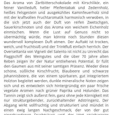
Das Aroma von Zartbitterschokolade mit Kirschlikör, ein
feiner Vanilleduft, heller Pfeifentabak und Zedernholz,
heißes Felsgestein und ausgekühltes Kaminfeuerholz sind
mit der kraftvollen Fruchtaromatik harmonisch verwoben, in
die sich jetzt auch der Duft von reifen Zwetschgen,
Sauerkirschnoten und das Aroma von weichem Eichenholz
einmischen. Wenn die Lust auf Genuss nicht so
übermächtig würde, man könnte noch Stunden diesen
wundervoll komplexen Duft atmen. Der Auftakt ist trocken,
weich, und fruchtsüß und der Trinkfluß einfach herrlich. Der
Oversettanta von Vigneti del Salento ist nicht zu Unrecht das
Flaggschiff des Weingutes und die über 70 Jahre alten
Reben zeigen ihr der Natur entliehenes Potential. Er füllt
den Gaumen aus mit seiner samtigen Präsenz. Wieder diese
schöne, süßliche Kirschfrucht, Blaubeere und schwarze
Johannisbeere, die von einem spürbaren, gut integriertem
Holzton begleitet werden, dunkle mineralische Noten zeigen
sich und es entwickeln sich hintergründig ein paar frische
vegetale Aromen nach grüner Paprika und Holunder. Das
Tannin zeigt sich äußerst fein, ganz ohne jede Körnigkeit mit
nur strukturgebender, zurückhaltender Adstringenz. Der
Abgang wirkt vollfruchtig und strukturiert und mündet in
einen ewig langen Nachgeschmack, der von der gut
eingebundenen Fruchtsäure und der jetzt spürbareren