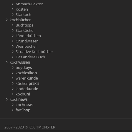
Anmach-Faktor
Kosten
Starkoch
koch
bücher
Buchtipps
Starköche
Länderküchen
Grundwissen
Weinbücher
Situative Kochbücher
Das andere Buch
koch
wissen
boys
toys
koch
lexikon
waren
kunde
küchen
praxis
länder
kunde
koch
uni
koch
news
koch
news
fan
Shop
2007 - 2023 © KOCHMONSTER