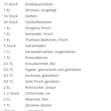
12 Stück
Knoblauchzehen
1 EL
Zitronen, eingelegt
16 Stück
Datteln
20 Stück
Cocktailtomaten
1 EL
Oregano, frisch
1 EL
Koriander, frisch
1 EL
Thymian-Blättchen, frisch
5 Stück
Safranfäden
1 TL
Koriandersamen, ungemahlen
1 TL
Pimentkörner
0,5 TL
Kreuzkümmel, Bio
0,5 TL
Ingwer, getrocknet und gemahlen
0,5 TL
Kurkuma, gemahlen
0,5 TL
Zimt, frisch gerieben
2 EL
Rohrzucker, braun
1-2 Stück
Chilischote, rot
2 TL
Meersalz, fein
1 TL
Zitronen-Zesten