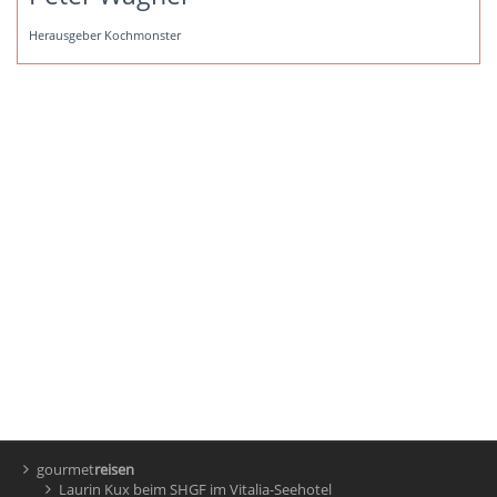
Herausgeber Kochmonster
gourmet
reisen
Laurin Kux beim SHGF im Vitalia-Seehotel