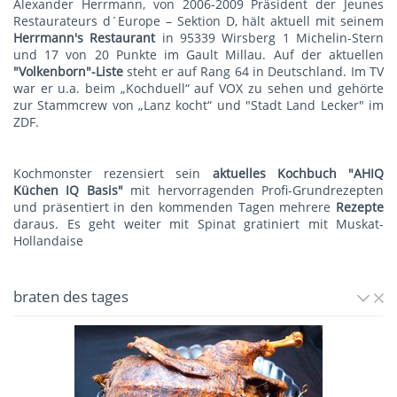
Alexander Herrmann, von 2006-2009 Präsident der Jeunes
Restaurateurs d´Europe – Sektion D, hält aktuell mit seinem
Herrmann's Restauran
t
in 95339 Wirsberg 1 Michelin-Stern
und 17 von 20 Punkte im Gault Millau. Auf der aktuellen
"Volkenborn"-Liste
steht er auf Rang 64 in Deutschland. Im TV
war er u.a. beim „Kochduell“ auf VOX zu sehen und gehörte
zur Stammcrew von „Lanz kocht“ und "Stadt Land Lecker" im
ZDF.
Kochmonster rezensiert sein
aktuelles Kochbuch "AHIQ
Küchen IQ Basis"
mit hervorragenden Profi-Grundrezepten
und präsentiert in den kommenden Tagen mehrere
Rezepte
daraus. Es geht weiter mit
Spinat gratiniert mit Muskat-
Hollandaise
braten des tages