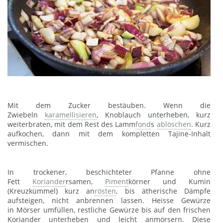
Mit dem Zucker bestäuben. Wenn die
Zwiebeln
karamellisieren
, Knoblauch unterheben, kurz
weiterbraten, mit dem Rest des Lamm
fond
s
ablöschen
. Kurz
aufkochen, dann mit dem kompletten Tajine-Inhalt
vermischen.
In trockener, beschichteter Pfanne ohne
Fett
Koriander
rsamen,
Piment
körner und Kumin
(Kreuzkümmel) kurz an
rösten
, bis ätherische Dämpfe
aufsteigen, nicht anbrennen lassen. Heisse Gewürze
in
Mörser umfüllen, restliche Gewürze bis auf den frischen
Koriander unterheben und leicht anmörsern. Diese