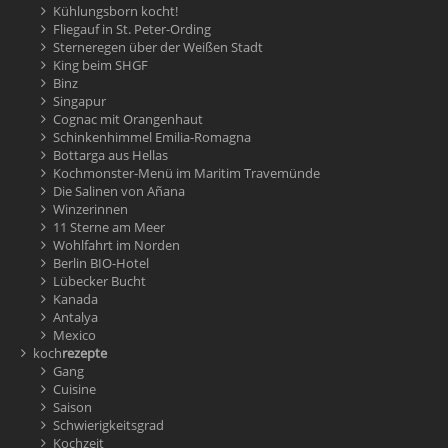
Kühlungsborn kocht!
Fliegauf in St. Peter-Ording
Sterneregen über der Weißen Stadt
King beim SHGF
Binz
Singapur
Cognac mit Orangenhaut
Schinkenhimmel Emilia-Romagna
Bottarga aus Hellas
Kochmonster-Menü im Maritim Travemünde
Die Salinen von Añana
Winzerinnen
11 Sterne am Meer
Wohlfahrt im Norden
Berlin BIO-Hotel
Lübecker Bucht
Kanada
Antalya
Mexico
koch
rezepte
Gang
Cuisine
Saison
Schwierigkeitsgrad
Kochzeit