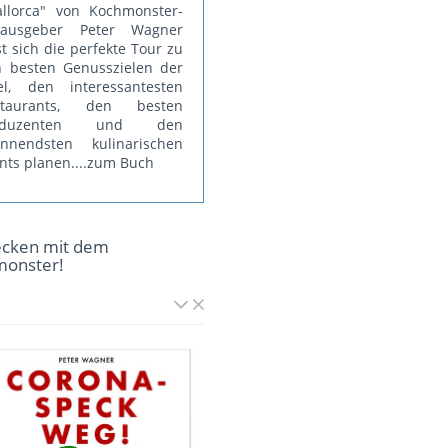
llorca" von Kochmonster-
rausgeber Peter Wagner
st sich die perfekte Tour zu
 besten Genusszielen der
el, den interessantesten
staurants, den besten
oduzenten und den
annendsten kulinarischen
nts planen.
...zum Buch
ecken mit dem
monster!