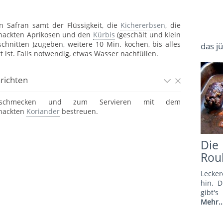
n Safran samt der Flüssigkeit, die
Kichererbsen
, die
hackten Aprikosen und den
Kürbis
(geschält und klein
schnitten )zugeben, weitere 10 Min. kochen, bis alles
das j
rt ist. Falls notwendig, etwas Wasser nachfüllen.
richten
bschmecken und zum Servieren mit dem
hackten
Koriander
bestreuen.
Di
Rou
Lecker
hin. 
gibt'
Mehr..