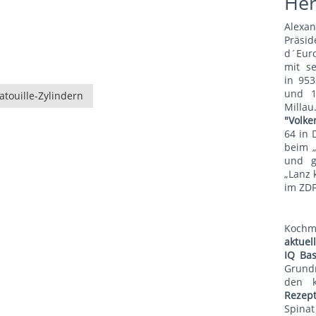
He
Alexa
Präsid
d´Euro
mit s
in 953
und 1
touille-Zylindern
Mill
"Volke
64 in 
beim 
und g
„Lanz 
im ZDF
Koch
aktue
IQ Bas
Grund
den 
Rezep
Spina