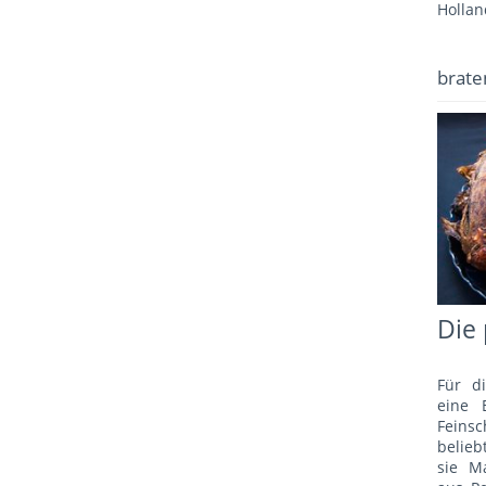
Hollan
brate
Die 
Für d
eine 
Fein
belie
sie M