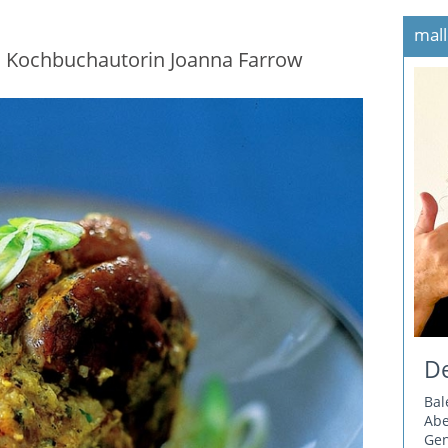
mall
en Kochbuchautorin Joanna Farrow
De
Bal
Ab
Gen