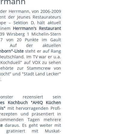
rrmann
nder Herrmann, von 2006-2009
ent der Jeunes Restaurateurs
pe – Sektion D, hält aktuell
einem
Herrmann's Restauran
t
39 Wirsberg 1 Michelin-Stern
7 von 20 Punkte im Gault
au. Auf der aktuellen
nborn"-Liste
steht er auf Rang
Deutschland. Im TV war er u.a.
„Kochduell“ auf VOX zu sehen
ehörte zur Stammcrew von
kocht“ und "Stadt Land Lecker"
.
monster rezensiert sein
lles Kochbuch "AHIQ Küchen
is"
mit hervorragenden Profi-
rezepten und präsentiert in
kommenden Tagen mehrere
te
daraus. Es geht weiter mit
t gratiniert mit Muskat-