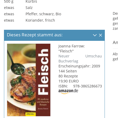
500 g
Kürbis
etwas
Salz
De
etwas
Pfeffer, schwarz, Bio
ge
etwas
Koriander, frisch
ge
za
Dieses Rezept stammt aus:
An
Joanna Farrow:
"Fleisch"
A
Neuer Umschau
ge
Buchverlag
Erscheinungsjahr: 2009
144 Seiten
80 Rezepte
19,90 EURO
ISBN: 978-3865286673