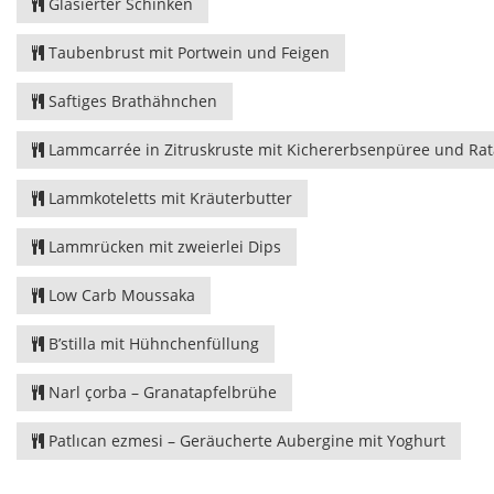
Glasierter Schinken
Taubenbrust mit Portwein und Feigen
Saftiges Brathähnchen
Lammcarrée in Zitruskruste mit Kichererbsenpüree und Rata
Lammkoteletts mit Kräuterbutter
Lammrücken mit zweierlei Dips
Low Carb Moussaka
B’stilla mit Hühnchenfüllung
Narl çorba – Granatapfelbrühe
Patlıcan ezmesi – Geräucherte Aubergine mit Yoghurt