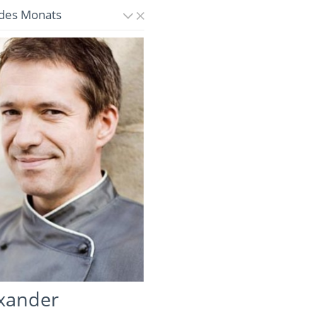
des Monats
xander