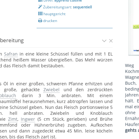
Level:
apprenti cuisine
Zubereitungsart:
sequentiell
hauptgericht
drucken
bereitung
en
Safran
in eine kleine Schüssel füllen und mit 1 EL
chend heißem Wasser übergießen. Das Mehl würzen
Weg 
d das Fleisch damit bestäuben.
Kochm
Wagne
Buch, 
s Öl in einer großen, schweren Pfanne erhitzen und
bedin
e große, gehackte
Zwiebel
und den zerdrückten
Jahren
oblauch
darin 3 Min. anbraten. Mit einem
hält. 
haumlöffel herausnehmen, kurz abtropfen lassen und
mal ei
 eine Schüssel geben. Nun das Fleisch portionsweise 5
ohne
n. hell anbraten. Zwiebeln und Knoblauch
Ernäh
wie
Zimt
,
Ingwer
(5 cm Stück, gerieben) und Brühe
Haufe
ammfond oder Hühnerbrühe) zugeben. Aufkochen
gehts 
ssen und dann zugedeckt etwa 45 Min. leise köcheln
sen, bis das Fleisch zart ist.