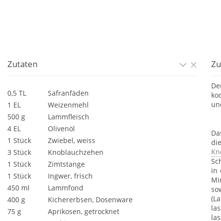
Zutaten
Zu
D
0,5 TL
Safranfäden
ko
un
1 EL
Weizenmehl
500 g
Lammfleisch
4 EL
Olivenöl
Da
1 Stück
Zwiebel, weiss
di
Kn
3 Stück
Knoblauchzehen
Sc
1 Stück
Zimtstange
in
1 Stück
Ingwer, frisch
Mi
450 ml
Lammfond
so
(L
400 g
Kichererbsen, Dosenware
la
75 g
Aprikosen, getrocknet
las