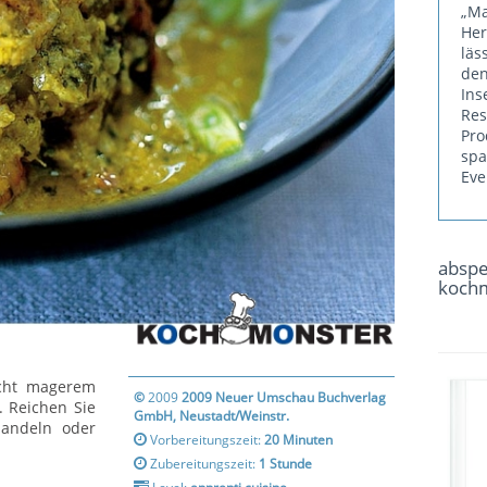
„Ma
He
läs
den
Ins
Re
Pr
sp
Eve
absp
koch
echt magerem
©
2009
2009 Neuer Umschau Buchverlag
. Reichen Sie
GmbH, Neustadt/Weinstr.
Mandeln oder
Vorbereitungszeit:
20 Minuten
Zubereitungszeit:
1 Stunde