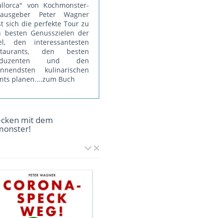
llorca" von Kochmonster-
rausgeber Peter Wagner
st sich die perfekte Tour zu
 besten Genusszielen der
el, den interessantesten
staurants, den besten
oduzenten und den
annendsten kulinarischen
nts planen.
...zum Buch
ecken mit dem
monster!