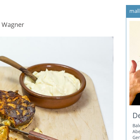
mall
r Wagner
De
Bal
Ab
Gen