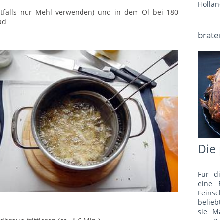
Hollan
otfalls nur Mehl verwenden) und in dem Öl bei 180
ad
brate
Die 
Für d
eine 
Fein
belie
sie M