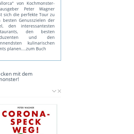
llorca" von Kochmonster-
rausgeber Peter Wagner
st sich die perfekte Tour zu
 besten Genusszielen der
el, den interessantesten
staurants, den besten
oduzenten und den
annendsten kulinarischen
nts planen.
...zum Buch
ecken mit dem
monster!