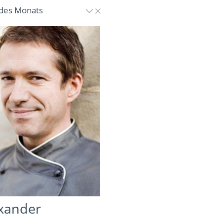
des Monats
xander