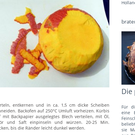
Hollan
brate
Die 
erteln, entkernen und in ca. 1,5 cm dicke Scheiben
Für d
hneiden. Backofen auf 250°C Umluft vorheizen. Kürbis
eine 
f mit Backpapier ausgelegtes Blech verteilen, mit Öl,
Fein
kör und Saft einpinseln und würzen. 20-25 Min.
belie
cken, bis die Ränder leicht dunkel werden.
sie M