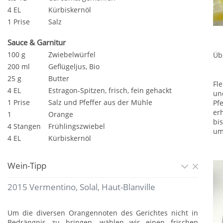
4 EL
Kürbiskernöl
1 Prise
Salz
Sauce & Garnitur
100 g
Zwiebelwürfel
Üb
200 ml
Geflügeljus, Bio
25 g
Butter
Fl
4 EL
Estragon-Spitzen, frisch, fein gehackt
un
1 Prise
Salz und Pfeffer aus der Mühle
Pf
er
1
Orange
bi
4 Stangen
Frühlingszwiebel
um
4 EL
Kürbiskernöl
Wein-Tipp
2015 Vermentino, Solal, Haut-Blanville
Um die diversen Orangennoten des Gerichtes nicht in
Bedrängnis zu bringen, wählen wir einen frischen