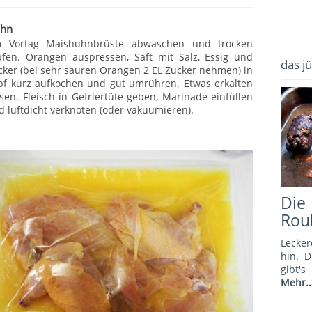
hn
 Vortag Maishuhnbrüste abwaschen und trocken
pfen. Orangen auspressen, Saft mit Salz, Essig und
das j
cker (bei sehr sauren Orangen 2 EL Zucker nehmen) in
pf kurz aufkochen und gut umrühren. Etwas erkalten
ssen. Fleisch in Gefriertüte geben, Marinade einfüllen
d luftdicht verknoten (oder vakuumieren).
Di
Rou
Lecker
hin. 
gibt'
Mehr..