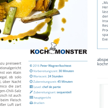
„Ma
He
läs
den
Ins
Re
Pr
sp
Eve
absp
azu preiswert
koch
©
2016
Peter Wagner/kochtext
tionalgericht
Vorbereitungszeit:
30 Minuten
nst von Alain
Wartezeit:
24 Stunden
egal, ob solo
t, über Nacht
Zubereitungszeit:
45 Minuten
ico die zart
Level:
chef de partie
n-Chili-Salz
Zubereitungsart:
sequentiell
isch ist auch
hauptgericht
beim Fleisch
drucken
ßer Luft zart