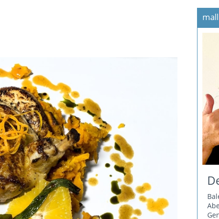
mall
De
Bal
Ab
Gen