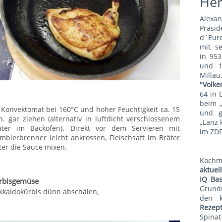
He
Alexa
Präsid
d´Euro
mit s
in 953
und 1
Mill
"Volke
64 in 
beim 
 Konvektomat bei 160°C und hoher Feuchtigkeit ca. 15
und g
n. gar ziehen (alternativ in luftdicht verschlossenem
„Lanz 
äter im Backofen). Direkt vor dem Servieren mit
im ZDF
ambierbrenner leicht ankrossen, Fleischsaft im Bräter
ter die Sauce mixen.
Koch
aktue
IQ Bas
rbisgemüse
Grund
kkaidokürbis dünn abschälen,
den 
Rezep
Spina