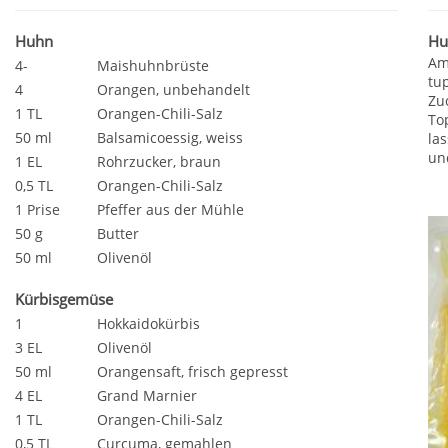
Huhn
Hu
Am
4-
Maishuhnbrüste
tu
4
Orangen, unbehandelt
Zu
1 TL
Orangen-Chili-Salz
To
50 ml
Balsamicoessig, weiss
la
un
1 EL
Rohrzucker, braun
0,5 TL
Orangen-Chili-Salz
1 Prise
Pfeffer aus der Mühle
50 g
Butter
50 ml
Olivenöl
Kürbisgemüse
1
Hokkaidokürbis
3 EL
Olivenöl
50 ml
Orangensaft, frisch gepresst
4 EL
Grand Marnier
1 TL
Orangen-Chili-Salz
0,5 TL
Curcuma, gemahlen