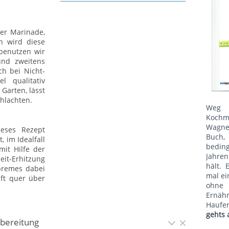
der Marinade,
n wird diese
 benutzen wir
und zweitens
h bei Nicht-
 qualitativ
Garten, lässt
chlachten.
Weg 
Kochm
Wagne
ieses Rezept
Buch, 
 im Idealfall
bedin
mit Hilfe der
Jahren
it-Erhitzung
hält. 
premes dabei
mal ei
ft quer über
ohne
Ernäh
Haufe
gehts 
bereitung