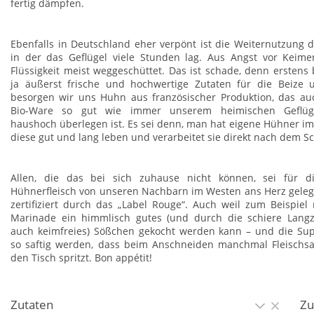
fertig dämpfen.
Ebenfalls in Deutschland eher verpönt ist die Weiternutzung 
in der das Geflügel viele Stunden lag. Aus Angst vor Keime
Flüssigkeit meist weggeschüttet. Das ist schade, denn erstens
ja äußerst frische und hochwertige Zutaten für die Beize 
besorgen wir uns Huhn aus französischer Produktion, das auc
Bio-Ware so gut wie immer unserem heimischen Geflügel
haushoch überlegen ist. Es sei denn, man hat eigene Hühner im 
diese gut und lang leben und verarbeitet sie direkt nach dem S
Allen, die das bei sich zuhause nicht können, sei für d
Hühnerfleisch von unseren Nachbarn im Westen ans Herz gelegt,
zertifiziert durch das „Label Rouge“. Auch weil zum Beispiel 
Marinade ein himmlisch gutes (und durch die schiere Langze
auch keimfreies) Sößchen gekocht werden kann – und die Su
so saftig werden, dass beim Anschneiden manchmal Fleischsa
den Tisch spritzt. Bon appétit!
Zutaten
Zu