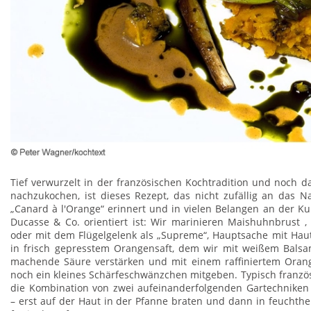
Tief verwurzelt in der französischen Kochtradition und noch d
nachzukochen, ist dieses Rezept, das nicht zufällig an das Na
„Canard à l'Orange“ erinnert und in vielen Belangen an der Ku
Ducasse & Co. orientiert ist: Wir marinieren Maishuhnbrust , 
oder mit dem Flügelgelenk als „Supreme“, Hauptsache mit Hau
in frisch gepresstem Orangensaft, dem wir mit weißem Balsam
machende Säure verstärken und mit einem raffiniertem Orange
noch ein kleines Schärfeschwänzchen mitgeben. Typisch französ
die Kombination von zwei aufeinanderfolgenden Gartechniken 
– erst auf der Haut in der Pfanne braten und dann in feuchthei