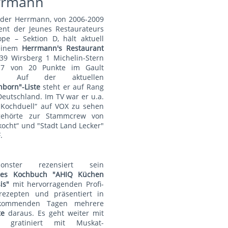
rrmann
nder Herrmann, von 2006-2009
ent der Jeunes Restaurateurs
pe – Sektion D, hält aktuell
einem
Herrmann's Restauran
t
39 Wirsberg 1 Michelin-Stern
7 von 20 Punkte im Gault
au. Auf der aktuellen
nborn"-Liste
steht er auf Rang
Deutschland. Im TV war er u.a.
„Kochduell“ auf VOX zu sehen
ehörte zur Stammcrew von
kocht“ und "Stadt Land Lecker"
.
monster rezensiert sein
lles Kochbuch "AHIQ Küchen
is"
mit hervorragenden Profi-
rezepten und präsentiert in
kommenden Tagen mehrere
te
daraus. Es geht weiter mit
t gratiniert mit Muskat-