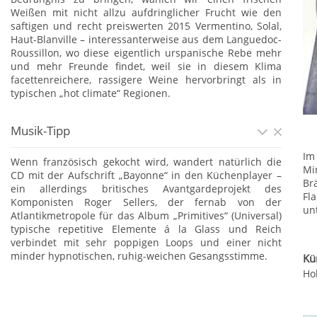
Weißen mit nicht allzu aufdringlicher Frucht wie den
saftigen und recht preiswerten 2015 Vermentino, Solal,
Haut-Blanville – interessanterweise aus dem Languedoc-
Roussillon, wo diese eigentlich urspanische Rebe mehr
und mehr Freunde findet, weil sie in diesem Klima
facettenreichere, rassigere Weine hervorbringt als in
typischen „hot climate“ Regionen.
Musik-Tipp
Im
Wenn französisch gekocht wird, wandert natürlich die
Mi
CD mit der Aufschrift „Bayonne“ in den Küchenplayer –
Br
ein allerdings britisches Avantgardeprojekt des
Fl
Komponisten Roger Sellers, der fernab von der
un
Atlantikmetropole für das Album „Primitives“ (Universal)
typische repetitive Elemente á la Glass und Reich
verbindet mit sehr poppigen Loops und einer nicht
minder hypnotischen, ruhig-weichen Gesangsstimme.
Kü
Ho