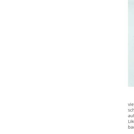
vi
sc
au
Li
ba