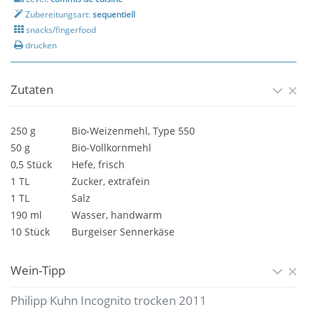
Zubereitungsart:
sequentiell
snacks/fingerfood
drucken
Zutaten
250 g
Bio-Weizenmehl, Type 550
50 g
Bio-Vollkornmehl
0,5 Stück
Hefe, frisch
1 TL
Zucker, extrafein
1 TL
Salz
190 ml
Wasser, handwarm
10 Stück
Burgeiser Sennerkäse
Wein-Tipp
Philipp Kuhn Incognito trocken 2011