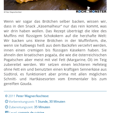
Wenn wir sogar das Brötchen selber backen, wissen wir,
dass in den Snack „Käsemalheur“ nur das rein kommt, was
wir drin haben wollen. Das Rezept überträgt die Idee des
Muffins mit flüssigem Schokokern auf die herzhafte Welt:
Wir backen uns kleine Brötchen in der Muffinform, die,
wenn sie halbwegs heiß aus dem Backofen verzehrt werden,
innen einen cremigen bis flüssigen Käsekern haben. Sie
ähneln den kroatischen pogača, die wie die österreichischen
Pogatschen aber meist mit viel Fett (Margarine, Öl) im Teig
zubereitet werden. Wir setzen einen leichteren Hefeteig
ohne Fett ein und benutzten einen kräftigen Sennerkäse aus
Südtirol, es funktioniert aber prima mit allen möglichen
Schnitt- und Hartkäsesorten vom Emmentaler bis zum
gereiften Gouda.
©
2011
Peter Wagner/kochtext
Vorbereitungszeit:
1 Stunde, 30 Minuten
Zubereitungszeit:
35 Minuten
Level:
commis de cuisine