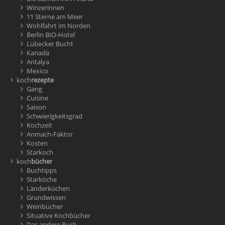
Winzerinnen
11 Sterne am Meer
Wohlfahrt im Norden
Berlin BIO-Hotel
Lübecker Bucht
Kanada
Antalya
Mexico
koch
rezepte
Gang
Cuisine
Saison
Schwierigkeitsgrad
Kochzeit
Anmach-Faktor
Kosten
Starkoch
koch
bücher
Buchtipps
Starköche
Länderküchen
Grundwissen
Weinbücher
Situative Kochbücher
Das andere Buch