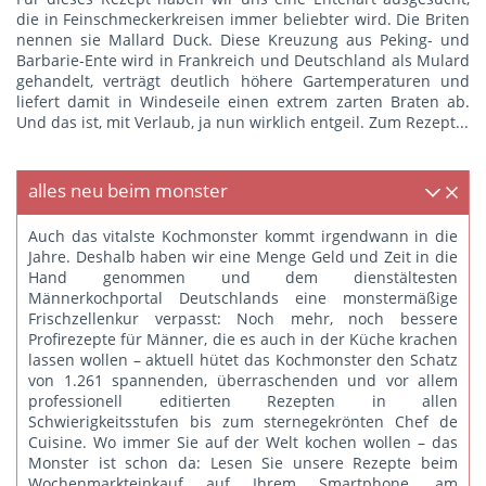
die in Feinschmeckerkreisen immer beliebter wird. Die Briten
nennen sie Mallard Duck. Diese Kreuzung aus Peking- und
Barbarie-Ente wird in Frankreich und Deutschland als Mulard
gehandelt, verträgt deutlich höhere Gartemperaturen und
liefert damit in Windeseile einen extrem zarten Braten ab.
Und das ist, mit Verlaub, ja nun wirklich entgeil.
Zum Rezept...
alles neu beim monster
Auch das vitalste Kochmonster kommt irgendwann in die
Jahre. Deshalb haben wir eine Menge Geld und Zeit in die
Hand genommen und dem dienstältesten
Männerkochportal Deutschlands eine monstermäßige
Frischzellenkur verpasst: Noch mehr, noch bessere
Profirezepte für Männer, die es auch in der Küche krachen
lassen wollen – aktuell hütet das Kochmonster den Schatz
von 1.261 spannenden, überraschenden und vor allem
professionell editierten Rezepten in allen
Schwierigkeitsstufen bis zum sternegekrönten Chef de
Cuisine. Wo immer Sie auf der Welt kochen wollen – das
Monster ist schon da: Lesen Sie unsere Rezepte beim
Wochenmarkteinkauf auf Ihrem Smartphone, am