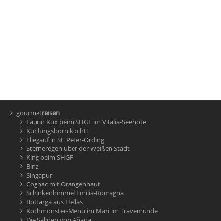
gourmet
reisen
Laurin Kux beim SHGF im Vitalia-Seehotel
Kühlungsborn kocht!
Fliegauf in St. Peter-Ording
Sterneregen über der Weißen Stadt
King beim SHGF
Binz
Singapur
Cognac mit Orangenhaut
Schinkenhimmel Emilia-Romagna
Bottarga aus Hellas
Kochmonster-Menü im Maritim Travemünde
Die Salinen von Añana