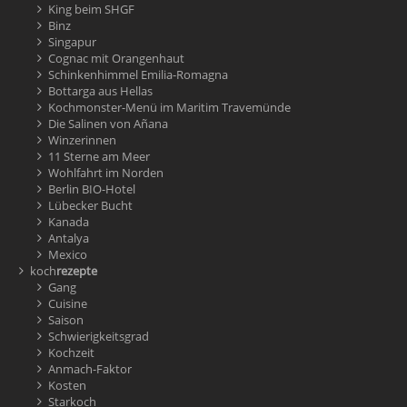
King beim SHGF
Binz
Singapur
Cognac mit Orangenhaut
Schinkenhimmel Emilia-Romagna
Bottarga aus Hellas
Kochmonster-Menü im Maritim Travemünde
Die Salinen von Añana
Winzerinnen
11 Sterne am Meer
Wohlfahrt im Norden
Berlin BIO-Hotel
Lübecker Bucht
Kanada
Antalya
Mexico
koch
rezepte
Gang
Cuisine
Saison
Schwierigkeitsgrad
Kochzeit
Anmach-Faktor
Kosten
Starkoch