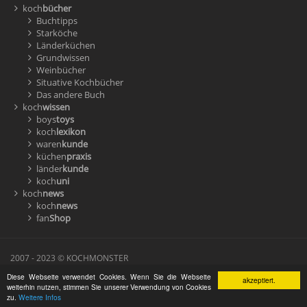
koch
bücher
Buchtipps
Starköche
Länderküchen
Grundwissen
Weinbücher
Situative Kochbücher
Das andere Buch
koch
wissen
boys
toys
koch
lexikon
waren
kunde
küchen
praxis
länder
kunde
koch
uni
koch
news
koch
news
fan
Shop
2007 - 2023 © KOCHMONSTER
Diese Webseite verwendet Cookies. Wenn Sie die Webseite
akzeptiert.
Suche
Impressum
AGBs
Datenschutz
Sitemap
weiterhin nutzen, stimmen Sie unserer Verwendung von Cookies
zu.
Weitere Infos
werben auf kochmonster