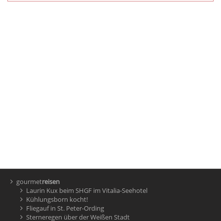
gourmet
reisen
Laurin Kux beim SHGF im Vitalia-Seehotel
Kühlungsborn kocht!
Fliegauf in St. Peter-Ording
Sterneregen über der Weißen Stadt