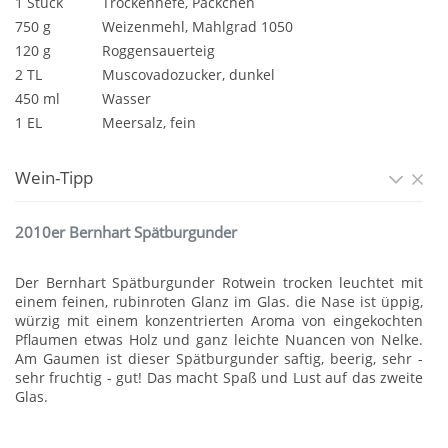
1 Stück
Trockenhefe, Päckchen
750 g
Weizenmehl, Mahlgrad 1050
120 g
Roggensauerteig
2 TL
Muscovadozucker, dunkel
450 ml
Wasser
1 EL
Meersalz, fein
Wein-Tipp
2010er Bernhart Spätburgunder
Der Bernhart Spätburgunder Rotwein trocken leuchtet mit
einem feinen, rubinroten Glanz im Glas. die Nase ist üppig,
würzig mit einem konzentrierten Aroma von eingekochten
Pflaumen etwas Holz und ganz leichte Nuancen von Nelke.
Am Gaumen ist dieser Spätburgunder saftig, beerig, sehr -
sehr fruchtig - gut! Das macht Spaß und Lust auf das zweite
Glas.