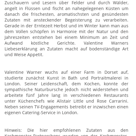
Zuschauern und Lesern über Felder und durch Wälder,
angelt in Flüssen und fischt an nahegelegenen Küsten um
danach die frischesten, aromatischsten und gesündesten
Zutaten mit ansteckender Begeisterung zu verarbeiten.
Gerade in der Erntezeit Herbst und im Winter kann man aus
dem Vollen schöpfen in Harmonie mit der Natur und den
Jahreszeiten entstehen bei einem Minimum an Zeit und
Aufwand köstliche Gerichte. Valentine Warners
Liebeserklärung an Zutaten macht auf bodenständige Art
und Weise Appetit.
Valentine Warner wuchs auf einer Farm in Dorset auf,
studierte zunächst Kunst in Bath und Portraitmalerei in
London. Seiner Leidenschaft, dem Kochen, konnte der
sympathische Naturbursche jedoch nicht widerstehen und
arbeitete fünf Jahre lang in verschiedenen Restaurants
unter Küchenchefs wie Alistair Little und Rose Carrarini.
Neben seinen TV-Engagements betreibt er inzwischen einen
eigenen Catering-Service in London.
Hinweis: Die hier empfohlenen Zutaten aus den
Kochmonster-Partnershops wurden von der Kochmonster-