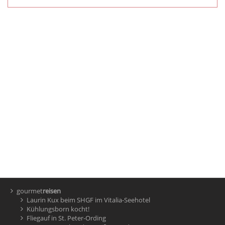
gourmet
reisen
Laurin Kux beim SHGF im Vitalia-Seehotel
Kühlungsborn kocht!
Fliegauf in St. Peter-Ording