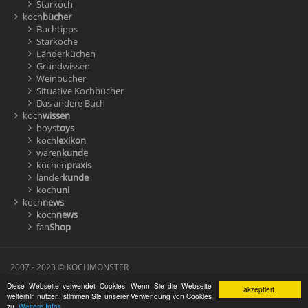
Starkoch
koch
bücher
Buchtipps
Starköche
Länderküchen
Grundwissen
Weinbücher
Situative Kochbücher
Das andere Buch
koch
wissen
boys
toys
koch
lexikon
waren
kunde
küchen
praxis
länder
kunde
koch
uni
koch
news
koch
news
fan
Shop
2007 - 2023 © KOCHMONSTER
Diese Webseite verwendet Cookies. Wenn Sie die Webseite
akzeptiert.
Suche
Impressum
AGBs
Datenschutz
Sitemap
weiterhin nutzen, stimmen Sie unserer Verwendung von Cookies
zu.
Weitere Infos