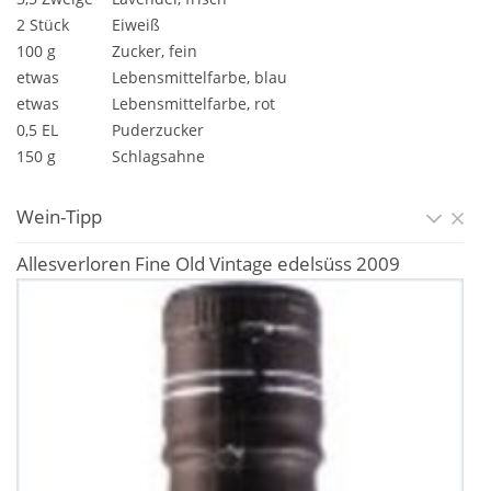
2 Stück
Eiweiß
100 g
Zucker, fein
etwas
Lebensmittelfarbe, blau
etwas
Lebensmittelfarbe, rot
0,5 EL
Puderzucker
150 g
Schlagsahne
Wein-Tipp
Allesverloren Fine Old Vintage edelsüss 2009