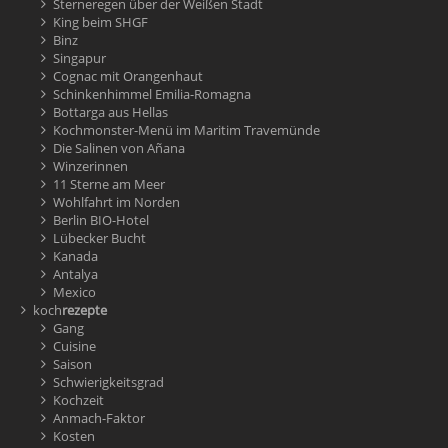
Sterneregen über der Weißen Stadt
King beim SHGF
Binz
Singapur
Cognac mit Orangenhaut
Schinkenhimmel Emilia-Romagna
Bottarga aus Hellas
Kochmonster-Menü im Maritim Travemünde
Die Salinen von Añana
Winzerinnen
11 Sterne am Meer
Wohlfahrt im Norden
Berlin BIO-Hotel
Lübecker Bucht
Kanada
Antalya
Mexico
koch
rezepte
Gang
Cuisine
Saison
Schwierigkeitsgrad
Kochzeit
Anmach-Faktor
Kosten