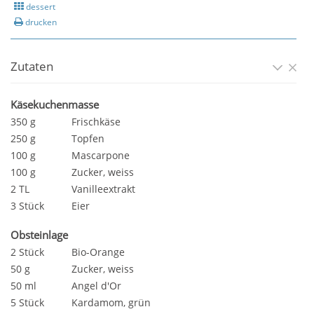
dessert
drucken
Zutaten
Käsekuchenmasse
350 g
Frischkäse
250 g
Topfen
100 g
Mascarpone
100 g
Zucker, weiss
2 TL
Vanilleextrakt
3 Stück
Eier
Obsteinlage
2 Stück
Bio-Orange
50 g
Zucker, weiss
50 ml
Angel d'Or
5 Stück
Kardamom, grün