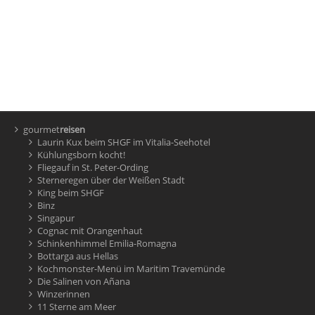
gourmet
reisen
Laurin Kux beim SHGF im Vitalia-Seehotel
Kühlungsborn kocht!
Fliegauf in St. Peter-Ording
Sterneregen über der Weißen Stadt
King beim SHGF
Binz
Singapur
Cognac mit Orangenhaut
Schinkenhimmel Emilia-Romagna
Bottarga aus Hellas
Kochmonster-Menü im Maritim Travemünde
Die Salinen von Añana
Winzerinnen
11 Sterne am Meer