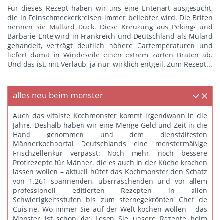
Für dieses Rezept haben wir uns eine Entenart ausgesucht,
die in Feinschmeckerkreisen immer beliebter wird. Die Briten
nennen sie Mallard Duck. Diese Kreuzung aus Peking- und
Barbarie-Ente wird in Frankreich und Deutschland als Mulard
gehandelt, verträgt deutlich höhere Gartemperaturen und
liefert damit in Windeseile einen extrem zarten Braten ab.
Und das ist, mit Verlaub, ja nun wirklich entgeil.
Zum Rezept...
alles neu beim monster
Auch das vitalste Kochmonster kommt irgendwann in die
Jahre. Deshalb haben wir eine Menge Geld und Zeit in die
Hand genommen und dem dienstältesten
Männerkochportal Deutschlands eine monstermäßige
Frischzellenkur verpasst: Noch mehr, noch bessere
Profirezepte für Männer, die es auch in der Küche krachen
lassen wollen – aktuell hütet das Kochmonster den Schatz
von 1.261 spannenden, überraschenden und vor allem
professionell editierten Rezepten in allen
Schwierigkeitsstufen bis zum sternegekrönten Chef de
Cuisine. Wo immer Sie auf der Welt kochen wollen – das
Monster ist schon da: Lesen Sie unsere Rezepte beim