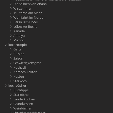
Die Salinen von Añana
Winzerinnen
11 Sterne am Meer
Wohlfahrt im Norden
Berlin BIO-Hotel
Lübecker Bucht
Kanada
Antalya
Mexico
koch
rezepte
Gang
Cuisine
Saison
Schwierigkeitsgrad
Kochzeit
Anmach-Faktor
Kosten
Starkoch
koch
bücher
Buchtipps
Starköche
Länderküchen
Grundwissen
Weinbücher
Situative Kochbücher