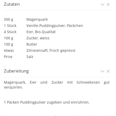
Zutaten
500 g
Magerquark
1 Stück
Vanille-Puddingpulver, Päckchen
4 Stück
Eier, Bio-Qualität
100 g
Zucker, weiss
100 g
Butter
etwas
Zitronensaft, frisch gepresst
Prise
Salz
Zubereitung
Magerquark, Eier und Zucker mit Schneebesen gut
verquirlen.
1 Päcken Puddingpulver zugeben und einrühren.