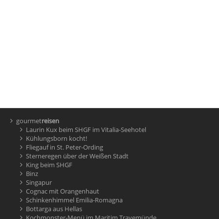
gourmet
reisen
Laurin Kux beim SHGF im Vitalia-Seehotel
Kühlungsborn kocht!
Fliegauf in St. Peter-Ording
Sterneregen über der Weißen Stadt
King beim SHGF
Binz
Singapur
Cognac mit Orangenhaut
Schinkenhimmel Emilia-Romagna
Bottarga aus Hellas
Kochmonster-Menü im Maritim Travemünde