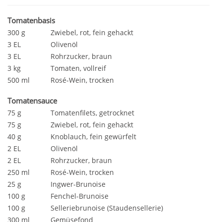
Tomatenbasis
300 g
Zwiebel, rot, fein gehackt
3 EL
Olivenöl
3 EL
Rohrzucker, braun
3 kg
Tomaten, vollreif
500 ml
Rosé-Wein, trocken
Tomatensauce
75 g
Tomatenfilets, getrocknet
75 g
Zwiebel, rot, fein gehackt
40 g
Knoblauch, fein gewürfelt
2 EL
Olivenöl
2 EL
Rohrzucker, braun
250 ml
Rosé-Wein, trocken
25 g
Ingwer-Brunoise
100 g
Fenchel-Brunoise
100 g
Selleriebrunoise (Staudensellerie)
300 ml
Gemüsefond