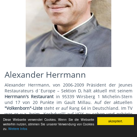
Alexander Herrmann
Alexander Herrmann, von 2006-2009 Präsident der Jeunes
Restaurateurs d´Europe – Sektion D, hält aktuell mit seinem
Herrmann's Restauran
t
in 95339 Wirsberg 1 Michelin-Stern
und 17 von 20 Punkte im Gault Millau. Auf der aktuellen
"Volkenborn"-Liste
steht er auf Rang 64 in Deutschland. Im TV
war er u.a. beim „Kochduell“ auf VOX zu sehen und gehörte
zur Stammcrew von „Lanz kocht“ und "Stadt Land Lecker" im
Diese Webseite verwendet Cookies. Wenn Sie die Webseite
akzeptiert.
weiterhin nutzen, stimmen Sie unserer Verwendung von Cookies
ZDF.
zu.
Weitere Infos