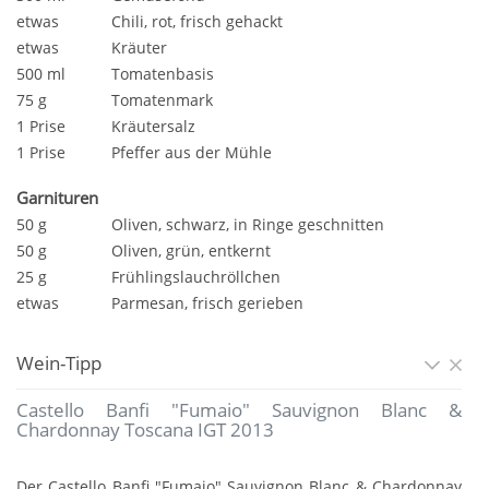
etwas
Chili, rot, frisch gehackt
etwas
Kräuter
500 ml
Tomatenbasis
75 g
Tomatenmark
1 Prise
Kräutersalz
1 Prise
Pfeffer aus der Mühle
Garnituren
50 g
Oliven, schwarz, in Ringe geschnitten
50 g
Oliven, grün, entkernt
25 g
Frühlingslauchröllchen
etwas
Parmesan, frisch gerieben
Wein-Tipp
Castello Banfi "Fumaio" Sauvignon Blanc &
Chardonnay Toscana IGT 2013
Der Castello Banfi "Fumaio" Sauvignon Blanc & Chardonnay