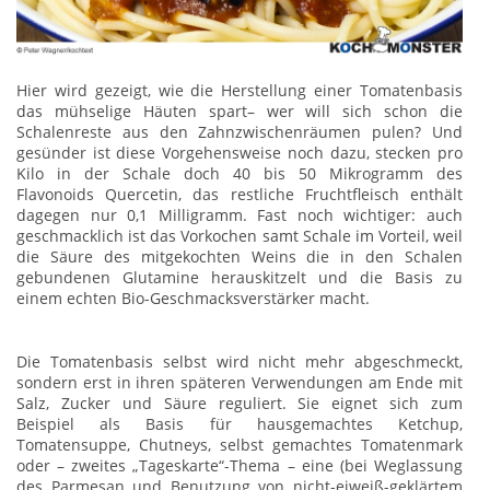
Hier wird gezeigt, wie die Herstellung einer Tomatenbasis
das mühselige Häuten spart– wer will sich schon die
Schalenreste aus den Zahnzwischenräumen pulen? Und
gesünder ist diese Vorgehensweise noch dazu, stecken pro
Kilo in der Schale doch 40 bis 50 Mikrogramm des
Flavonoids Quercetin, das restliche Fruchtfleisch enthält
dagegen nur 0,1 Milligramm. Fast noch wichtiger: auch
geschmacklich ist das Vorkochen samt Schale im Vorteil, weil
die Säure des mitgekochten Weins die in den Schalen
gebundenen Glutamine herauskitzelt und die Basis zu
einem echten Bio-Geschmacksverstärker macht.
Die Tomatenbasis selbst wird nicht mehr abgeschmeckt,
sondern erst in ihren späteren Verwendungen am Ende mit
Salz, Zucker und Säure reguliert. Sie eignet sich zum
Beispiel als Basis für hausgemachtes Ketchup,
Tomatensuppe, Chutneys, selbst gemachtes Tomatenmark
oder – zweites „Tageskarte“-Thema – eine (bei Weglassung
des Parmesan und Benutzung von nicht-eiweiß-geklärtem