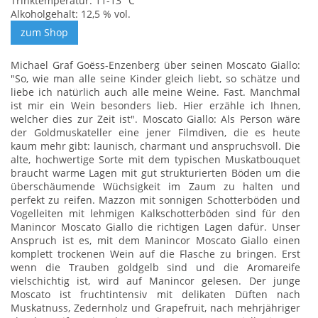
Trinktemperatur: 11-13 °C
Alkoholgehalt: 12,5 % vol.
Michael Graf Goëss-Enzenberg über seinen Moscato Giallo:
"So, wie man alle seine Kinder gleich liebt, so schätze und
liebe ich natürlich auch alle meine Weine. Fast. Manchmal
ist mir ein Wein besonders lieb. Hier erzähle ich Ihnen,
welcher dies zur Zeit ist". Moscato Giallo: Als Person wäre
der Goldmuskateller eine jener Filmdiven, die es heute
kaum mehr gibt: launisch, charmant und anspruchsvoll. Die
alte, hochwertige Sorte mit dem typischen Muskatbouquet
braucht warme Lagen mit gut strukturierten Böden um die
überschäumende Wüchsigkeit im Zaum zu halten und
perfekt zu reifen. Mazzon mit sonnigen Schotterböden und
Vogelleiten mit lehmigen Kalkschotterböden sind für den
Manincor Moscato Giallo die richtigen Lagen dafür. Unser
Anspruch ist es, mit dem Manincor Moscato Giallo einen
komplett trockenen Wein auf die Flasche zu bringen. Erst
wenn die Trauben goldgelb sind und die Aromareife
vielschichtig ist, wird auf Manincor gelesen. Der junge
Moscato ist fruchtintensiv mit delikaten Düften nach
Muskatnuss, Zedernholz und Grapefruit, nach mehrjähriger