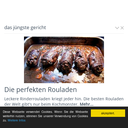
das jüngste gericht
Die perfekten Rouladen
Leckere Rinderrouladen kriegt jeder hin. Die besten Rouladen
der Welt gibt's nur beim Kochmonster.
Mehr...
Diese Webseite verwendet Cookies. Wenn Sie die Webseite
akzeptiert.
weiterhin nutzen, stimmen Sie unserer Verwendung von Cookies
zu.
Weitere Infos
Koch des Monats