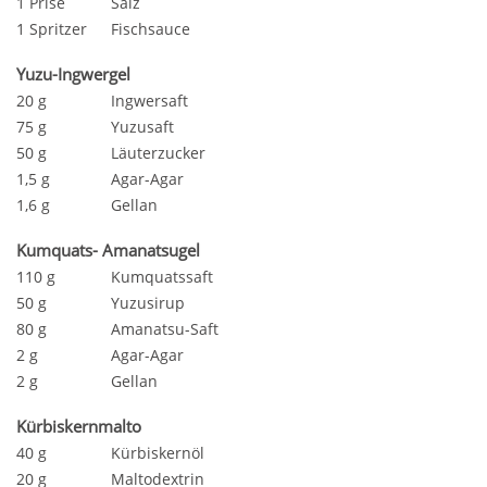
1 Prise
Salz
1 Spritzer
Fischsauce
Yuzu-Ingwergel
20 g
Ingwersaft
75 g
Yuzusaft
50 g
Läuterzucker
1,5 g
Agar-Agar
1,6 g
Gellan
Kumquats- Amanatsugel
110 g
Kumquatssaft
50 g
Yuzusirup
80 g
Amanatsu-Saft
2 g
Agar-Agar
2 g
Gellan
Kürbiskernmalto
40 g
Kürbiskernöl
20 g
Maltodextrin