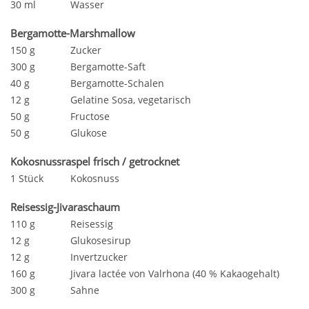
30 ml
Wasser
Bergamotte-Marshmallow
150 g
Zucker
300 g
Bergamotte-Saft
40 g
Bergamotte-Schalen
12 g
Gelatine Sosa, vegetarisch
50 g
Fructose
50 g
Glukose
Kokosnussraspel frisch / getrocknet
1 Stück
Kokosnuss
Reisessig-Jivaraschaum
110 g
Reisessig
12 g
Glukosesirup
12 g
Invertzucker
160 g
Jivara lactée von Valrhona (40 % Kakaogehalt)
300 g
Sahne