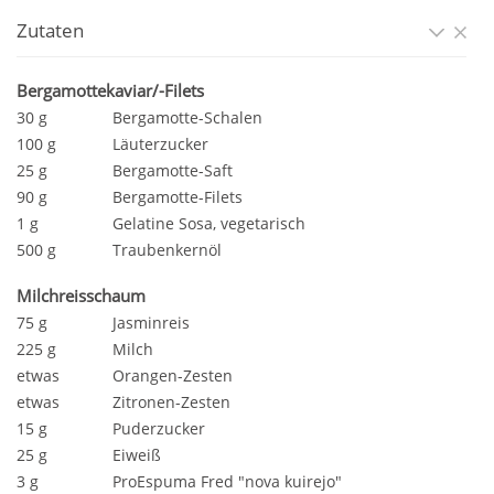
Zutaten
Bergamottekaviar/-Filets
30 g
Bergamotte-Schalen
100 g
Läuterzucker
25 g
Bergamotte-Saft
90 g
Bergamotte-Filets
1 g
Gelatine Sosa, vegetarisch
500 g
Traubenkernöl
Milchreisschaum
75 g
Jasminreis
225 g
Milch
etwas
Orangen-Zesten
etwas
Zitronen-Zesten
15 g
Puderzucker
25 g
Eiweiß
3 g
ProEspuma Fred "nova kuirejo"