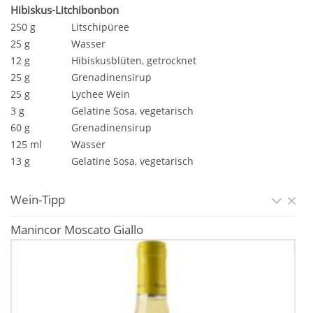
Hibiskus-Litchibonbon
250 g
Litschipüree
25 g
Wasser
12 g
Hibiskusblüten, getrocknet
25 g
Grenadinensirup
25 g
Lychee Wein
3 g
Gelatine Sosa, vegetarisch
60 g
Grenadinensirup
125 ml
Wasser
13 g
Gelatine Sosa, vegetarisch
Wein-Tipp
Manincor Moscato Giallo