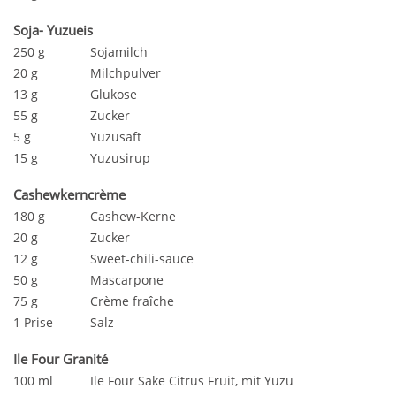
Soja- Yuzueis
250 g
Sojamilch
20 g
Milchpulver
13 g
Glukose
55 g
Zucker
5 g
Yuzusaft
15 g
Yuzusirup
Cashewkerncrème
180 g
Cashew-Kerne
20 g
Zucker
12 g
Sweet-chili-sauce
50 g
Mascarpone
75 g
Crème fraîche
1 Prise
Salz
Ile Four Granité
100 ml
Ile Four Sake Citrus Fruit, mit Yuzu