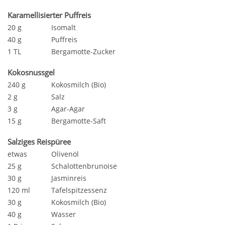
Karamellisierter Puffreis
20 g
Isomalt
40 g
Puffreis
1 TL
Bergamotte-Zucker
Kokosnussgel
240 g
Kokosmilch (Bio)
2 g
Salz
3 g
Agar-Agar
15 g
Bergamotte-Saft
Salziges Reispüree
etwas
Olivenöl
25 g
Schalottenbrunoise
30 g
Jasminreis
120 ml
Tafelspitzessenz
30 g
Kokosmilch (Bio)
40 g
Wasser