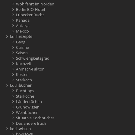
Wohlfahrt im Norden
Berlin BIO-Hotel
Lübecker Bucht
Kanada
Antalya
Mexico
koch
rezepte
Gang
Cuisine
Saison
Schwierigkeitsgrad
Kochzeit
Anmach-Faktor
Kosten
Starkoch
koch
bücher
Buchtipps
Starköche
Länderküchen
Grundwissen
Weinbücher
Situative Kochbücher
Das andere Buch
koch
wissen
boys
toys