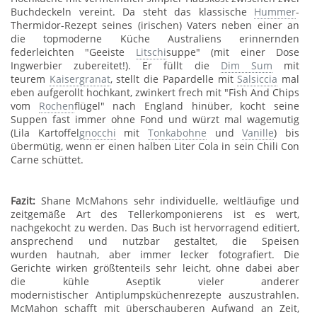
Buchdeckeln vereint. Da steht das klassische
Hummer
-
Thermidor-Rezept seines (irischen) Vaters neben einer an
die topmoderne Küche Australiens erinnernden
federleichten "Geeiste
Litschi
suppe" (mit einer Dose
Ingwerbier zubereitet!). Er füllt die
Dim Sum
mit
teurem
Kaisergranat
, stellt die Papardelle mit
Salsiccia
mal
eben aufgerollt hochkant, zwinkert frech mit "Fish And Chips
vom
Rochen
flügel" nach England hinüber, kocht seine
Suppen fast immer ohne Fond und würzt mal wagemutig
(Lila Kartoffel
gnocchi
mit
Tonkabohne
und
Vanille
) bis
übermütig, wenn er einen halben Liter Cola in sein Chili Con
Carne schüttet.
Fazit:
Shane McMahons sehr individuelle, weltläufige und
zeitgemäße Art des Tellerkomponierens ist es wert,
nachgekocht zu werden. Das Buch ist hervorragend editiert,
ansprechend und nutzbar gestaltet, die Speisen
wurden hautnah, aber immer lecker fotografiert. Die
Gerichte wirken größtenteils sehr leicht, ohne dabei aber
die kühle Aseptik vieler anderer
modernistischer Antiplumpsküchenrezepte auszustrahlen.
McMahon schafft mit überschauberen Aufwand an Zeit,