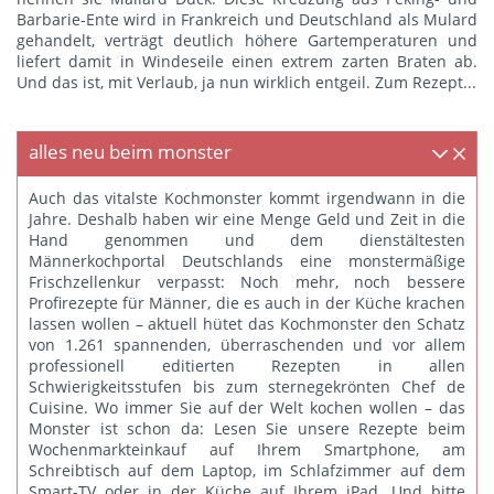
Barbarie-Ente wird in Frankreich und Deutschland als Mulard
gehandelt, verträgt deutlich höhere Gartemperaturen und
liefert damit in Windeseile einen extrem zarten Braten ab.
Und das ist, mit Verlaub, ja nun wirklich entgeil.
Zum Rezept...
alles neu beim monster
Auch das vitalste Kochmonster kommt irgendwann in die
Jahre. Deshalb haben wir eine Menge Geld und Zeit in die
Hand genommen und dem dienstältesten
Männerkochportal Deutschlands eine monstermäßige
Frischzellenkur verpasst: Noch mehr, noch bessere
Profirezepte für Männer, die es auch in der Küche krachen
lassen wollen – aktuell hütet das Kochmonster den Schatz
von 1.261 spannenden, überraschenden und vor allem
professionell editierten Rezepten in allen
Schwierigkeitsstufen bis zum sternegekrönten Chef de
Cuisine. Wo immer Sie auf der Welt kochen wollen – das
Monster ist schon da: Lesen Sie unsere Rezepte beim
Wochenmarkteinkauf auf Ihrem Smartphone, am
Schreibtisch auf dem Laptop, im Schlafzimmer auf dem
Smart-TV oder in der Küche auf Ihrem iPad. Und bitte