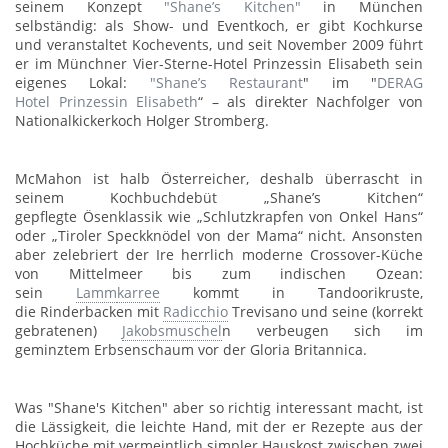
seinem Konzept
"Shane’s Kitchen"
in München
selbständig: als Show- und Eventkoch, er gibt Kochkurse
und veranstaltet Kochevents, und seit November 2009 führt
er im Münchner Vier-Sterne-Hotel Prinzessin Elisabeth sein
eigenes Lokal:
"Shane’s Restaurant
" im "
DERAG
Hotel Prinzessin Elisabeth
“ – als direkter Nachfolger von
Nationalkickerkoch Holger Stromberg.
McMahon ist halb Österreicher, deshalb überrascht in
seinem Kochbuchdebüt „Shane’s Kitchen“
gepflegte Ösenklassik wie „Schlutzkrapfen von Onkel Hans“
oder „Tiroler Speckknödel von der Mama“ nicht. Ansonsten
aber zelebriert der Ire herrlich moderne Crossover-Küche
von Mittelmeer bis zum indischen Ozean:
sein
Lamm
karree
kommt in Tandoorikruste,
die Rinderbacken mit
Radicchio
Trevisano und seine (korrekt
gebratenen)
Jakobsmuschel
n verbeugen sich im
geminztem Erbsenschaum vor der Gloria Britannica.
Was "Shane's Kitchen" aber so richtig interessant macht, ist
die Lässigkeit, die leichte Hand, mit der er Rezepte aus der
Hochküche mit vermeintlich simpler Hauskost zwischen zwei