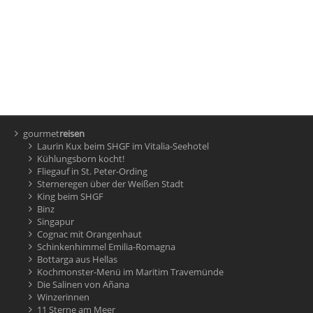
gourmet
reisen
Laurin Kux beim SHGF im Vitalia-Seehotel
Kühlungsborn kocht!
Fliegauf in St. Peter-Ording
Sterneregen über der Weißen Stadt
King beim SHGF
Binz
Singapur
Cognac mit Orangenhaut
Schinkenhimmel Emilia-Romagna
Bottarga aus Hellas
Kochmonster-Menü im Maritim Travemünde
Die Salinen von Añana
Winzerinnen
11 Sterne am Meer