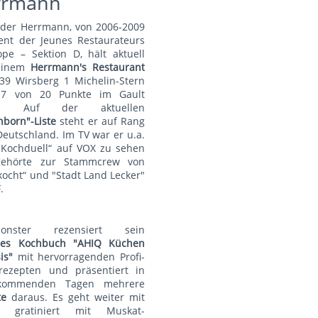
rrmann
nder Herrmann, von 2006-2009
ent der Jeunes Restaurateurs
pe – Sektion D, hält aktuell
einem
Herrmann's Restauran
t
39 Wirsberg 1 Michelin-Stern
7 von 20 Punkte im Gault
au. Auf der aktuellen
nborn"-Liste
steht er auf Rang
Deutschland. Im TV war er u.a.
„Kochduell“ auf VOX zu sehen
ehörte zur Stammcrew von
kocht“ und "Stadt Land Lecker"
.
monster rezensiert sein
lles Kochbuch "AHIQ Küchen
is"
mit hervorragenden Profi-
rezepten und präsentiert in
kommenden Tagen mehrere
te
daraus. Es geht weiter mit
t gratiniert mit Muskat-