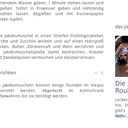
chendem Wasser geben, 1 Minute stehen lassen und
gießen. Sofort in Eiswasser geben und vollständig
kühlen lassen. Abgießen und mit Küchenpapier
ocken tupfen.
das j
de Jakobsmuschel in einen Streifen Frühlingszwiebel,
rotte und Zucchini wickeln und auf einen Holzspieß
ecken. Butter, Zitronensaft und Wein verrühren und
e Jakobsmuschelspieße damit bestreichen. Kräuter
d Zwiebelpulver vermischen und darüberstreuen.
richten
Di
e Jakobsmuscheln können einige Stunden im Voraus
Rou
bereitet werden. Abgedeckt im Kühlschrank
fbewahren, bis sie benötigt werden.
Lecker
hin. 
gibt'
Mehr..