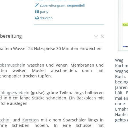
Zubereitungsart:
sequentiell
party
drucken
bereitung
 kaltem Wasser 24 Holzspieße 30 Minuten einweichen.
Weg 
kobsmuschel
n waschen und Venen, Membranen und
Kochm
rten weißen Muskel abschneiden, dann mit
Wagne
chenpapier trocken tupfen.
Buch, 
bedin
Jahren
ühlingszwiebel
n (große), grüne Teilen, längs halbieren
hält. 
d in 8 cm lange Stücke schneiden. Ein Backblech mit
mal ei
ufolie auslegen.
ohne
Ernäh
Haufe
gehts 
cchini
und
Karotte
n mit einem Sparschäler längs in
nne Scheiben hobeln. In eine Schüssel mit