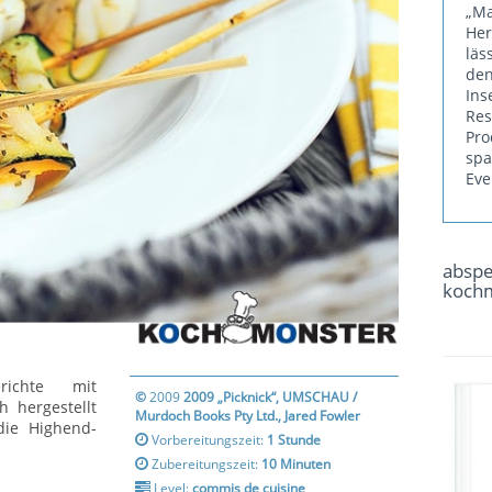
„Ma
He
läs
den
Ins
Re
Pr
sp
Eve
absp
koch
erichte mit
©
2009
2009 „Picknick“, UMSCHAU /
 hergestellt
Murdoch Books Pty Ltd., Jared Fowler
die Highend-
Vorbereitungszeit:
1 Stunde
Zubereitungszeit:
10 Minuten
Level:
commis de cuisine