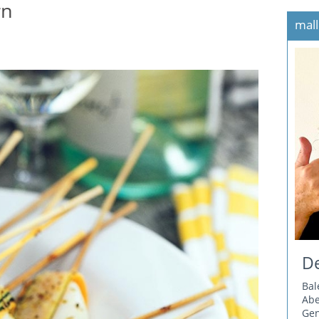
rn
mall
De
Bal
Ab
Gen