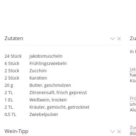
Zutaten
Zu
In
24 Stück
Jakobsmuscheln
6 Stück
Frühlingszwiebeln
Ja
2 Stück
Zucchini
ha
2 Stück
Karotten
Kü
20 g
Butter, geschmolzen
2 TL
Zitronensaft, frisch gepresst
Fr
1 EL
Weißwein, trocken
un
2 TL
Kräuter, gemischt, getrocknet
Al
0,5 TL
Zwiebelpulver
Zu
Wein-Tipp
dü