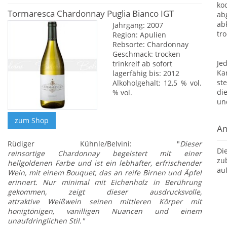
ko
Tormaresca Chardonnay Puglia Bianco IGT
ab
ab
Jahrgang: 2007
tr
Region: Apulien
Rebsorte: Chardonnay
Geschmack: trocken
Je
trinkreif ab sofort
Ka
lagerfähig bis: 2012
st
Alkoholgehalt: 12,5 % vol.
di
% vol.
un
An
Rüdiger Kühnle/Belvini: "
Dieser
Di
reinsortige Chardonnay begeistert mit einer
zu
hellgoldenen Farbe und ist ein lebhafter, erfrischender
au
Wein, mit einem Bouquet, das an reife Birnen und Äpfel
erinnert. Nur minimal mit Eichenholz in Berührung
gekommen, zeigt dieser ausdrucksvolle,
attraktive Weißwein seinen mittleren Körper mit
honigtönigen, vanilligen Nuancen und einem
unaufdringlichen Stil."