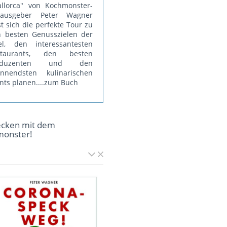
llorca" von Kochmonster-
rausgeber Peter Wagner
st sich die perfekte Tour zu
 besten Genusszielen der
el, den interessantesten
staurants, den besten
oduzenten und den
annendsten kulinarischen
nts planen.
...zum Buch
ecken mit dem
monster!