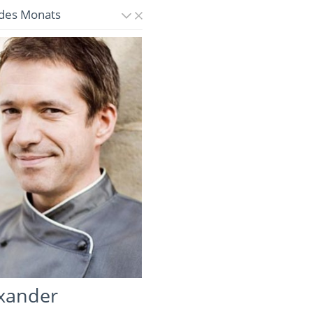
des Monats
xander