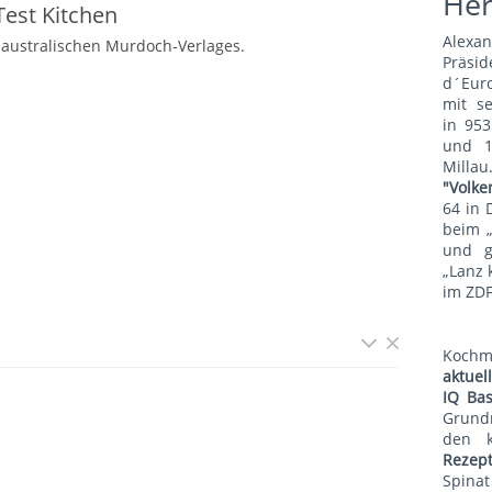
He
est Kitchen
Alexa
 australischen Murdoch-Verlages.
Präsid
d´Euro
mit s
in 953
und 1
Mill
"Volke
64 in 
beim 
und g
„Lanz 
im ZDF
Koch
aktue
IQ Bas
Grund
den 
Rezep
Spina