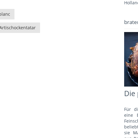
Hollan
blanc
brate
rtischockentatar
Die 
Für d
eine 
Fein
belie
sie M