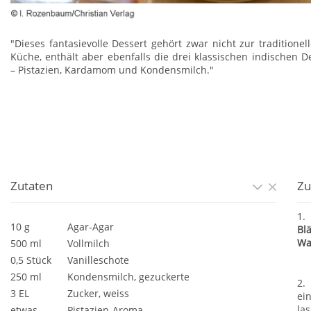
"Dieses fantasievolle Dessert gehört zwar nicht zur traditionel
Küche, enthält aber ebenfalls die drei klassischen indischen D
– Pistazien, Kardamom und Kondensmilch."
Zutaten
Zu
1.
10 g
Agar-Agar
Bl
Wa
500 ml
Vollmilch
0,5 Stück
Vanilleschote
250 ml
Kondensmilch, gezuckerte
2.
3 EL
Zucker, weiss
ei
la
etwas
Pistazien-Aroma