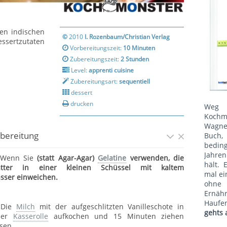
len indischen
©
2010
I. Rozenbaum/Christian Verlag
essertzutaten
Vorbereitungszeit:
10 Minuten
Zubereitungszeit:
2 Stunden
Level:
apprenti cuisine
Zubereitungsart:
sequentiell
dessert
drucken
Weg 
Kochm
Wagne
bereitung
Buch, 
bedin
Jahren
 Wenn Sie
(statt Agar-Agar)
Gelatine
verwenden, die
hält. 
ätter in einer kleinen Schüssel mit kaltem
mal ei
sser einweichen.
ohne
Ernäh
Haufe
 Die
Milch
mit der aufgeschlitzten Vanilleschote in
gehts 
ner
Kasserolle
aufkochen und 15 Minuten ziehen
ssen.