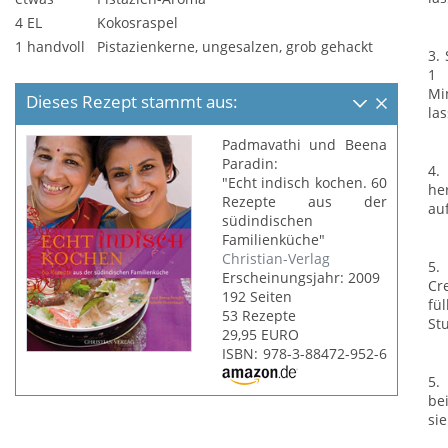
4 EL
Kokosraspel
1 handvoll
Pistazienkerne, ungesalzen, grob gehackt
3.
1 
Mi
Dieses Rezept stammt aus:
la
Padmavathi und Beena
Paradin:
4.
"Echt indisch kochen. 60
he
Rezepte aus der
au
südindischen
Familienküche"
Christian-Verlag
5.
Erscheinungsjahr: 2009
Cr
192 Seiten
fü
53 Rezepte
St
29,95 EURO
ISBN: 978-3-88472-952-6
5.
be
si