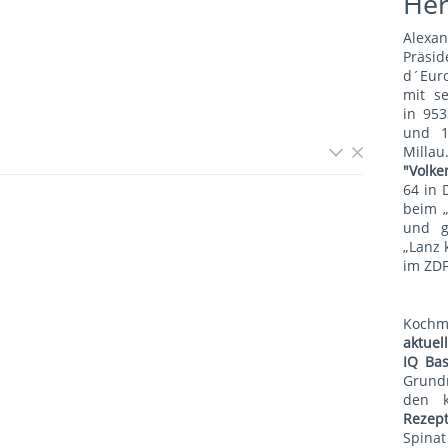
He
Alexa
Präsid
d´Euro
mit s
in 953
und 1
Mill
"Volke
64 in 
beim 
und g
„Lanz 
im ZDF
Koch
aktue
IQ Bas
Grund
den 
Rezep
Spina