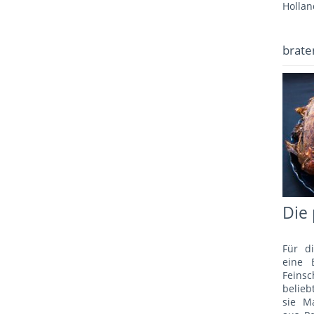
Hollan
brate
Die 
Für d
eine 
Fein
belie
sie M