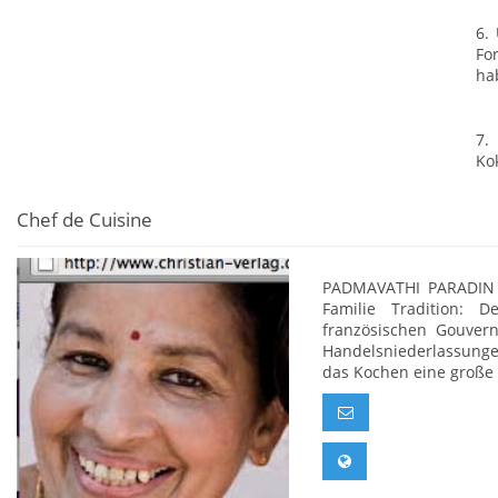
6.
Fo
ha
7.
Ko
Chef de Cuisine
PADMAVATHI PARADIN le
Familie Tradition: 
französischen Gouver
Handelsniederlassungen
das Kochen eine große 