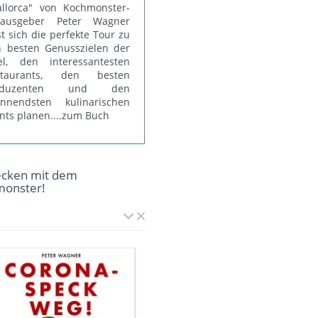
llorca" von Kochmonster-
rausgeber Peter Wagner
st sich die perfekte Tour zu
 besten Genusszielen der
el, den interessantesten
staurants, den besten
oduzenten und den
annendsten kulinarischen
nts planen.
...zum Buch
ecken mit dem
monster!