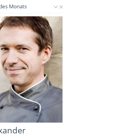
des Monats
xander