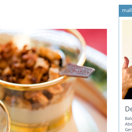
mall
De
Bal
Ab
Gen