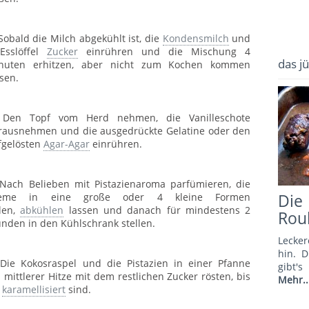
 Sobald die Milch abgekühlt ist, die
Kondensmilch
und
Esslöffel
Zucker
einrühren und die Mischung 4
das j
nuten erhitzen, aber nicht zum Kochen kommen
ssen.
 Den Topf vom Herd nehmen, die Vanilleschote
rausnehmen und die ausgedrückte Gelatine oder den
fgelösten
Agar-Agar
einrühren.
 Nach Belieben mit Pistazienaroma parfümieren, die
Di
eme in eine große oder 4 kleine Formen
llen,
abkühlen
lassen und danach für mindestens 2
Rou
unden in den Kühlschrank stellen.
Lecker
hin. 
 Die Kokosraspel und die Pistazien in einer Pfanne
gibt'
i mittlerer Hitze mit dem restlichen Zucker rösten, bis
Mehr..
e
karamellisiert
sind.