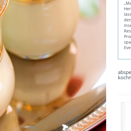
„Ma
He
läs
den
Ins
Re
Pr
sp
Eve
absp
koch