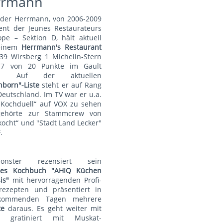
rrmann
nder Herrmann, von 2006-2009
ent der Jeunes Restaurateurs
pe – Sektion D, hält aktuell
einem
Herrmann's Restauran
t
39 Wirsberg 1 Michelin-Stern
7 von 20 Punkte im Gault
au. Auf der aktuellen
nborn"-Liste
steht er auf Rang
Deutschland. Im TV war er u.a.
„Kochduell“ auf VOX zu sehen
ehörte zur Stammcrew von
kocht“ und "Stadt Land Lecker"
.
monster rezensiert sein
lles Kochbuch "AHIQ Küchen
is"
mit hervorragenden Profi-
rezepten und präsentiert in
kommenden Tagen mehrere
te
daraus. Es geht weiter mit
t gratiniert mit Muskat-