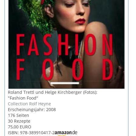
Roland Trettl und Helge Kirchberger (Fotos):
"Fashion Food"
Collection Rolf Heyne
Erscheinungsjahr: 2008
176 Seiten
30 Rezepte
75,00 EURO
ISBN: 978-389910417-2