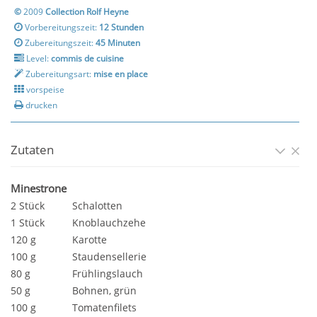
©
2009
Collection Rolf Heyne
Vorbereitungszeit:
12 Stunden
Zubereitungszeit:
45 Minuten
Level:
commis de cuisine
Zubereitungsart:
mise en place
vorspeise
drucken
Zutaten
Minestrone
2 Stück
Schalotten
1 Stück
Knoblauchzehe
120 g
Karotte
100 g
Staudensellerie
80 g
Frühlingslauch
50 g
Bohnen, grün
100 g
Tomatenfilets