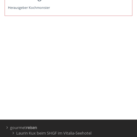
Herausgeber Kochmonster
gourmet
reisen
Laurin Kux beim SHGF im Vitalia-Seehotel