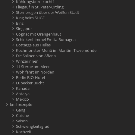
Kühlungsborn kocht!
Fliegauf in St. Peter-Ording
Sterneregen über der Weißen Stadt
King beim SHGF
Binz
Singapur
Cognac mit Orangenhaut
Schinkenhimmel Emilia-Romagna
Bottarga aus Hellas
Kochmonster-Menü im Maritim Travemünde
Die Salinen von Añana
Winzerinnen
11 Sterne am Meer
Wohlfahrt im Norden
Berlin BIO-Hotel
Lübecker Bucht
Kanada
Antalya
Mexico
koch
rezepte
Gang
Cuisine
Saison
Schwierigkeitsgrad
Kochzeit