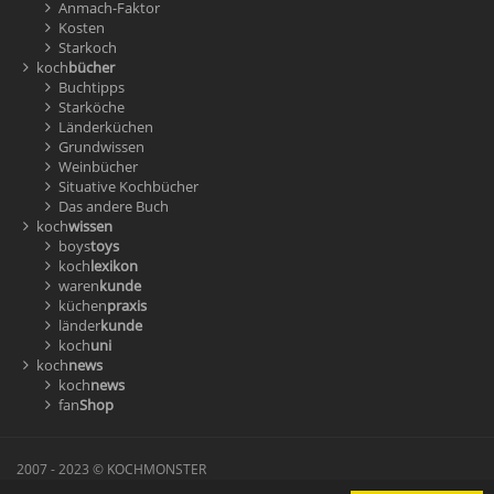
Anmach-Faktor
Kosten
Starkoch
koch
bücher
Buchtipps
Starköche
Länderküchen
Grundwissen
Weinbücher
Situative Kochbücher
Das andere Buch
koch
wissen
boys
toys
koch
lexikon
waren
kunde
küchen
praxis
länder
kunde
koch
uni
koch
news
koch
news
fan
Shop
2007 - 2023 © KOCHMONSTER