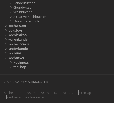
Länderküchen
Grundwissen
Weinbücher
Situative Kochbücher
Das andere Buch
koch
wissen
boys
toys
koch
lexikon
waren
kunde
küchen
praxis
länder
kunde
koch
uni
koch
news
koch
news
fan
Shop
2007 - 2023 © KOCHMONSTER
Suche
Impressum
AGBs
Datenschutz
Sitemap
werben auf kochmonster