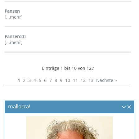
Pansen
[...mehr]
Panzerotti
[...mehr]
Einträge 1 bis 10 von 127
1
2
3
4
5
6
7
8
9
10
11
12
13
Nächste >
mallorca!