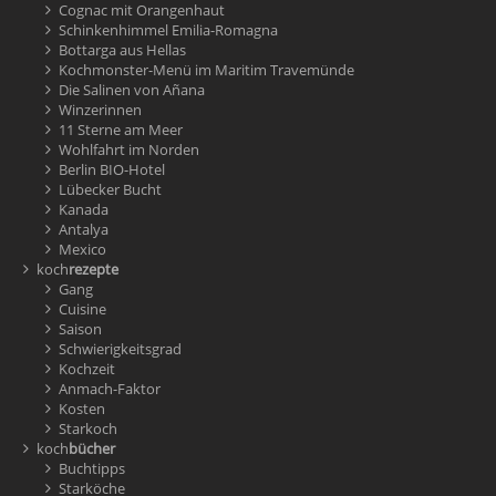
Cognac mit Orangenhaut
Schinkenhimmel Emilia-Romagna
Bottarga aus Hellas
Kochmonster-Menü im Maritim Travemünde
Die Salinen von Añana
Winzerinnen
11 Sterne am Meer
Wohlfahrt im Norden
Berlin BIO-Hotel
Lübecker Bucht
Kanada
Antalya
Mexico
koch
rezepte
Gang
Cuisine
Saison
Schwierigkeitsgrad
Kochzeit
Anmach-Faktor
Kosten
Starkoch
koch
bücher
Buchtipps
Starköche