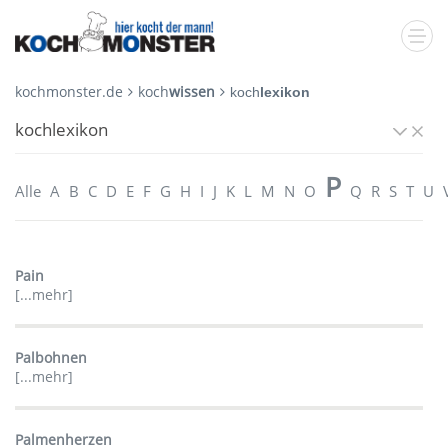
kochmonster.de
koch
wissen
koch
lexikon
kochlexikon
P
Alle
A
B
C
D
E
F
G
H
I
J
K
L
M
N
O
Q
R
S
T
U
Pain
[...mehr]
Palbohnen
[...mehr]
Palmenherzen