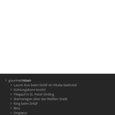
gourmet
reisen
Laurin Kux beim SHGF im Vitalia-Seehotel
Kühlungsborn kocht!
Fliegauf in St. Peter-Ording
Sterneregen über der Weißen Stadt
King beim SHGF
Binz
Singapur