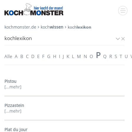
kochmonster.de
koch
wissen
koch
lexikon
kochlexikon
P
Alle
A
B
C
D
E
F
G
H
I
J
K
L
M
N
O
Q
R
S
T
U
Pistou
[...mehr]
Pizzastein
[...mehr]
Plat du jour