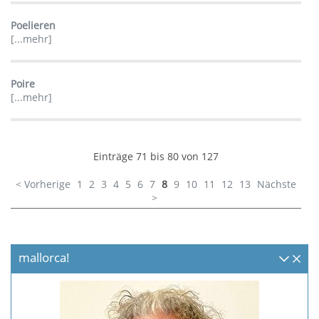
Poelieren
[...mehr]
Poire
[...mehr]
Einträge 71 bis 80 von 127
< Vorherige
1
2
3
4
5
6
7
8
9
10
11
12
13
Nächste
>
mallorca!