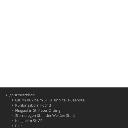
gourmet
reisen
Laurin Kux beim SHGF im Vitalia-Seehotel
Kühlungsborn kocht!
Fliegauf in St. Peter-Ording
Sterneregen über der Weißen Stadt
King beim SHGF
Binz