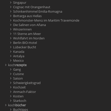
Singapur
Cognac mit Orangenhaut
Schinkenhimmel Emilia-Romagna
Bottarga aus Hellas
Kochmonster-Menü im Maritim Travemünde
Die Salinen von Añana
Winzerinnen
11 Sterne am Meer
Wohlfahrt im Norden
Berlin BIO-Hotel
Lübecker Bucht
Kanada
Antalya
Mexico
koch
rezepte
Gang
Cuisine
Saison
Schwierigkeitsgrad
Kochzeit
Anmach-Faktor
Kosten
Starkoch
koch
bücher
Buchtipps