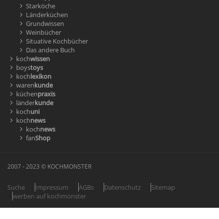
Starköche
Länderküchen
Grundwissen
Weinbücher
Situative Kochbücher
Das andere Buch
koch
wissen
boys
toys
koch
lexikon
waren
kunde
küchen
praxis
länder
kunde
koch
uni
koch
news
koch
news
fan
Shop
2007 - 2023 © KOCHMONSTER
Suche
Impressum
AGBs
Datenschutz
Sitemap
werben auf kochmonster