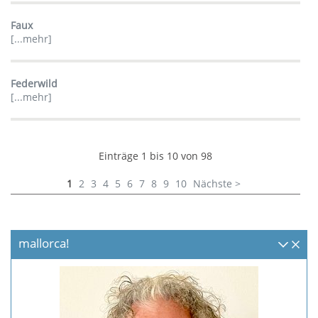
Faux
[...mehr]
Federwild
[...mehr]
Einträge 1 bis 10 von 98
1
2
3
4
5
6
7
8
9
10
Nächste >
mallorca!