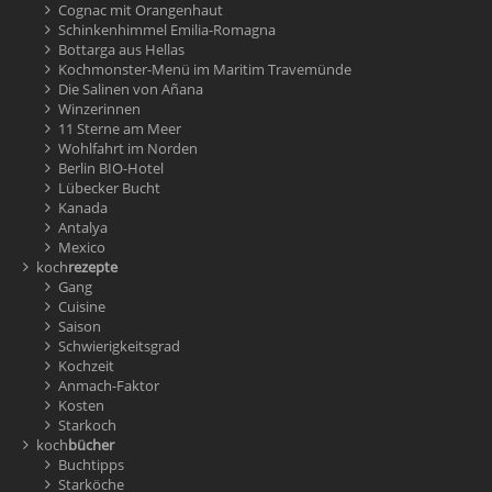
Cognac mit Orangenhaut
Schinkenhimmel Emilia-Romagna
Bottarga aus Hellas
Kochmonster-Menü im Maritim Travemünde
Die Salinen von Añana
Winzerinnen
11 Sterne am Meer
Wohlfahrt im Norden
Berlin BIO-Hotel
Lübecker Bucht
Kanada
Antalya
Mexico
koch
rezepte
Gang
Cuisine
Saison
Schwierigkeitsgrad
Kochzeit
Anmach-Faktor
Kosten
Starkoch
koch
bücher
Buchtipps
Starköche