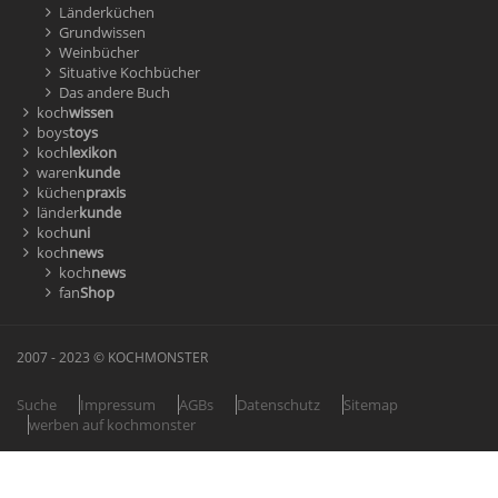
Länderküchen
Grundwissen
Weinbücher
Situative Kochbücher
Das andere Buch
koch
wissen
boys
toys
koch
lexikon
waren
kunde
küchen
praxis
länder
kunde
koch
uni
koch
news
koch
news
fan
Shop
2007 - 2023 © KOCHMONSTER
Suche
Impressum
AGBs
Datenschutz
Sitemap
werben auf kochmonster