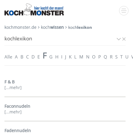
kochmonster.de
koch
wissen
koch
lexikon
kochlexikon
F
Alle
A
B
C
D
E
G
H
I
J
K
L
M
N
O
P
Q
R
S
T
U
F & B
[...mehr]
Faconnudeln
[...mehr]
Fadennudeln