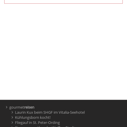
gourmet
reisen
Laurin Kux beim SHGF im Vitalia-Seehotel
Kühlungsborn kocht!
Fliegauf in St. Peter-Ording