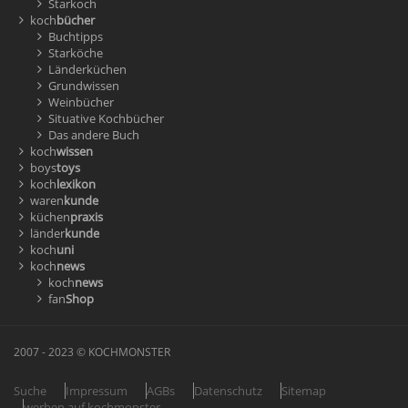
Starkoch
koch
bücher
Buchtipps
Starköche
Länderküchen
Grundwissen
Weinbücher
Situative Kochbücher
Das andere Buch
koch
wissen
boys
toys
koch
lexikon
waren
kunde
küchen
praxis
länder
kunde
koch
uni
koch
news
koch
news
fan
Shop
2007 - 2023 © KOCHMONSTER
Suche
Impressum
AGBs
Datenschutz
Sitemap
werben auf kochmonster