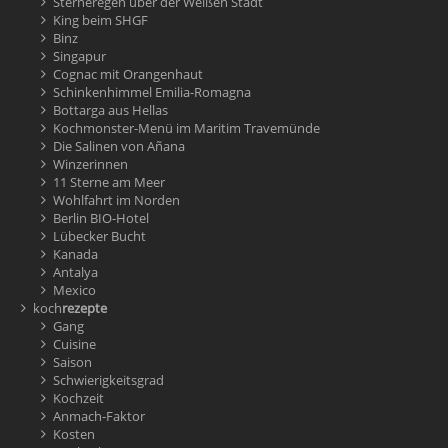
Sterneregen über der Weißen Stadt
King beim SHGF
Binz
Singapur
Cognac mit Orangenhaut
Schinkenhimmel Emilia-Romagna
Bottarga aus Hellas
Kochmonster-Menü im Maritim Travemünde
Die Salinen von Añana
Winzerinnen
11 Sterne am Meer
Wohlfahrt im Norden
Berlin BIO-Hotel
Lübecker Bucht
Kanada
Antalya
Mexico
koch
rezepte
Gang
Cuisine
Saison
Schwierigkeitsgrad
Kochzeit
Anmach-Faktor
Kosten