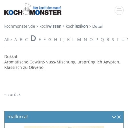
kochmonster.de
koch
wissen
koch
lexikon
Detail
D
Alle
A
B
C
E
F
G
H
I
J
K
L
M
N
O
P
Q
R
S
T
U
Dukkah
Aromatische Gewürz-Nuss-Mischung, ursprünglich Ägypten.
Klassisch zu Olivenöl
< zurück
mallorca!