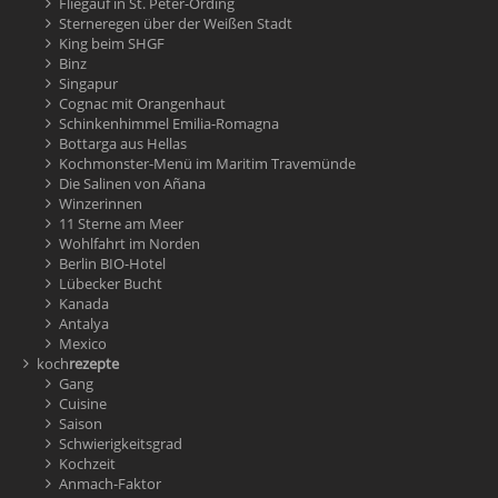
Fliegauf in St. Peter-Ording
Sterneregen über der Weißen Stadt
King beim SHGF
Binz
Singapur
Cognac mit Orangenhaut
Schinkenhimmel Emilia-Romagna
Bottarga aus Hellas
Kochmonster-Menü im Maritim Travemünde
Die Salinen von Añana
Winzerinnen
11 Sterne am Meer
Wohlfahrt im Norden
Berlin BIO-Hotel
Lübecker Bucht
Kanada
Antalya
Mexico
koch
rezepte
Gang
Cuisine
Saison
Schwierigkeitsgrad
Kochzeit
Anmach-Faktor