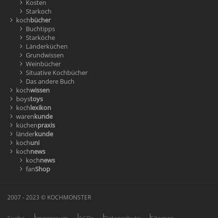
Kosten
Starkoch
koch
bücher
Buchtipps
Starköche
Länderküchen
Grundwissen
Weinbücher
Situative Kochbücher
Das andere Buch
koch
wissen
boys
toys
koch
lexikon
waren
kunde
küchen
praxis
länder
kunde
koch
uni
koch
news
koch
news
fan
Shop
2007 - 2023 © KOCHMONSTER