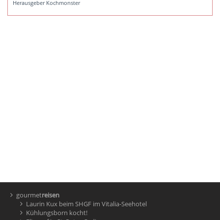
Herausgeber Kochmonster
gourmet
reisen
Laurin Kux beim SHGF im Vitalia-Seehotel
Kühlungsborn kocht!