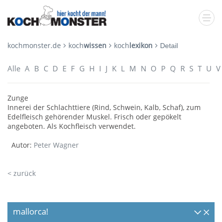
kochmonster.de
koch
wissen
koch
lexikon
Detail
Alle
A
B
C
D
E
F
G
H
I
J
K
L
M
N
O
P
Q
R
S
T
U
V
Zunge
Innerei der Schlachttiere (Rind, Schwein, Kalb, Schaf), zum
Edelfleisch gehörender Muskel. Frisch oder gepökelt
angeboten. Als Kochfleisch verwendet.
Autor:
Peter Wagner
< zurück
mallorca!