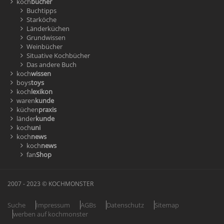
koch
bücher
Buchtipps
Starköche
Länderküchen
Grundwissen
Weinbücher
Situative Kochbücher
Das andere Buch
koch
wissen
boys
toys
koch
lexikon
waren
kunde
küchen
praxis
länder
kunde
koch
uni
koch
news
koch
news
fan
Shop
2007 - 2023 © KOCHMONSTER
Suche
Impressum
AGBs
Datenschutz
Sitemap
werben auf kochmonster