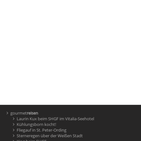
gourmet
reisen
Laurin Kux beim SHGF im Vitalia-Seehotel
Kühlungsborn kocht!
Fliegauf in St. Peter-Ording
Sterneregen über der Weißen Stadt