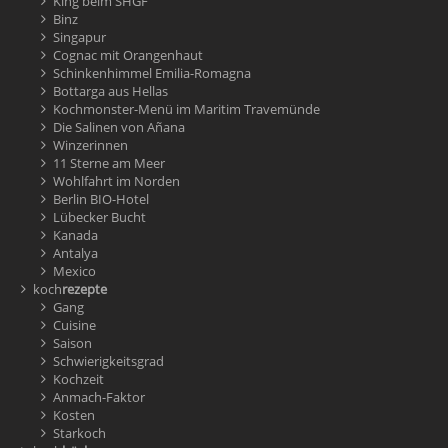
King beim SHGF
Binz
Singapur
Cognac mit Orangenhaut
Schinkenhimmel Emilia-Romagna
Bottarga aus Hellas
Kochmonster-Menü im Maritim Travemünde
Die Salinen von Añana
Winzerinnen
11 Sterne am Meer
Wohlfahrt im Norden
Berlin BIO-Hotel
Lübecker Bucht
Kanada
Antalya
Mexico
koch
rezepte
Gang
Cuisine
Saison
Schwierigkeitsgrad
Kochzeit
Anmach-Faktor
Kosten
Starkoch