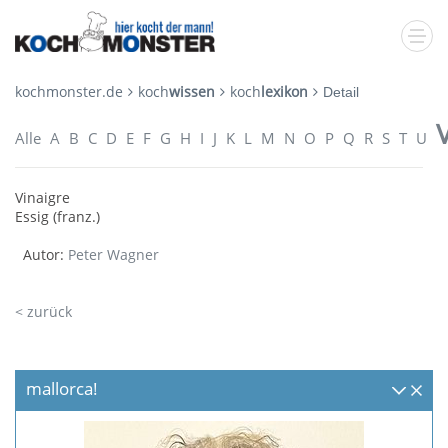
kochmonster.de
koch
wissen
koch
lexikon
Detail
Alle
A
B
C
D
E
F
G
H
I
J
K
L
M
N
O
P
Q
R
S
T
U
Vinaigre
Essig (franz.)
Autor:
Peter Wagner
< zurück
mallorca!