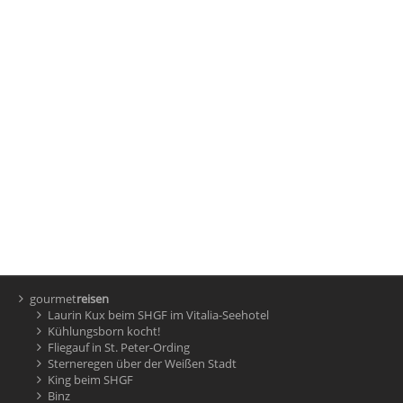
gourmet
reisen
Laurin Kux beim SHGF im Vitalia-Seehotel
Kühlungsborn kocht!
Fliegauf in St. Peter-Ording
Sterneregen über der Weißen Stadt
King beim SHGF
Binz