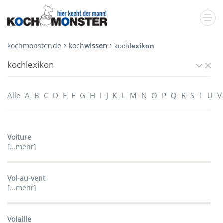
kochmonster.de
koch
wissen
koch
lexikon
kochlexikon
Alle
A
B
C
D
E
F
G
H
I
J
K
L
M
N
O
P
Q
R
S
T
U
V
Voiture
[...mehr]
Vol-au-vent
[...mehr]
Volaille