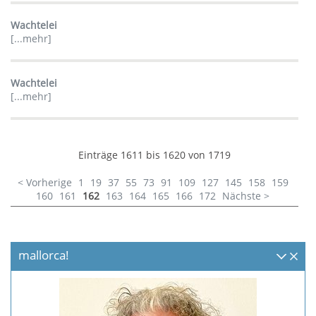
Wachtelei
[...mehr]
Wachtelei
[...mehr]
Einträge 1611 bis 1620 von 1719
< Vorherige
1
19
37
55
73
91
109
127
145
158
159
160
161
162
163
164
165
166
172
Nächste >
mallorca!