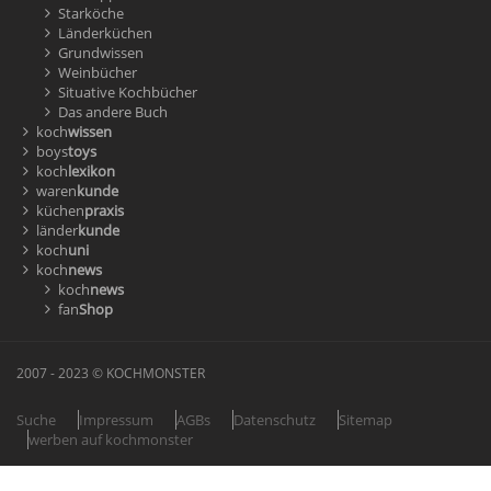
Starköche
Länderküchen
Grundwissen
Weinbücher
Situative Kochbücher
Das andere Buch
koch
wissen
boys
toys
koch
lexikon
waren
kunde
küchen
praxis
länder
kunde
koch
uni
koch
news
koch
news
fan
Shop
2007 - 2023 © KOCHMONSTER
Suche
Impressum
AGBs
Datenschutz
Sitemap
werben auf kochmonster