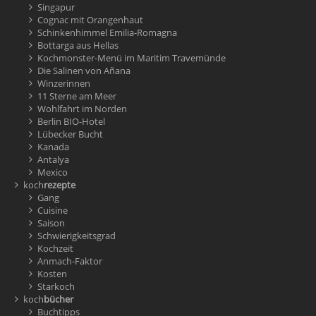
Singapur
Cognac mit Orangenhaut
Schinkenhimmel Emilia-Romagna
Bottarga aus Hellas
Kochmonster-Menü im Maritim Travemünde
Die Salinen von Añana
Winzerinnen
11 Sterne am Meer
Wohlfahrt im Norden
Berlin BIO-Hotel
Lübecker Bucht
Kanada
Antalya
Mexico
koch
rezepte
Gang
Cuisine
Saison
Schwierigkeitsgrad
Kochzeit
Anmach-Faktor
Kosten
Starkoch
koch
bücher
Buchtipps