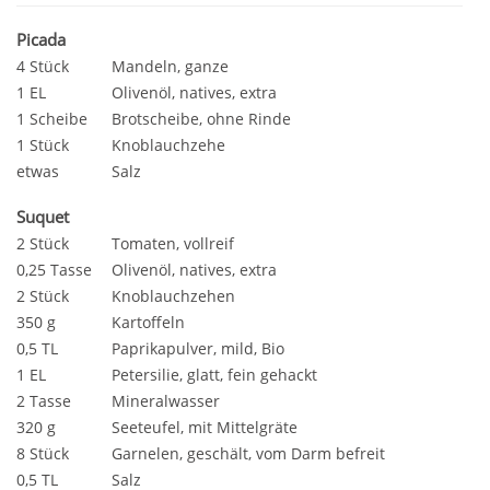
Picada
4 Stück
Mandeln, ganze
1 EL
Olivenöl, natives, extra
1 Scheibe
Brotscheibe, ohne Rinde
1 Stück
Knoblauchzehe
etwas
Salz
Suquet
2 Stück
Tomaten, vollreif
0,25 Tasse
Olivenöl, natives, extra
2 Stück
Knoblauchzehen
350 g
Kartoffeln
0,5 TL
Paprikapulver, mild, Bio
1 EL
Petersilie, glatt, fein gehackt
2 Tasse
Mineralwasser
320 g
Seeteufel, mit Mittelgräte
8 Stück
Garnelen, geschält, vom Darm befreit
0,5 TL
Salz