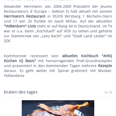
Alexander Herrmann, von 2006-2009 Präsident der Jeunes
Restaurateurs d´Europe – Sektion D, hält aktuell mit seinem
Herrmann's Restauran
t
in 95339 Wirsberg 1 Michelin-Stern
und 17 von 20 Punkte im Gault Millau. Auf der aktuellen
"Volkenborn"-Liste
steht er auf Rang 64 in Deutschland. Im TV
war er u.a. beim „Kochduell“ auf VOX zu sehen und gehörte
zur Stammcrew von „Lanz kocht“ und "Stadt Land Lecker" im
ZDF.
Kochmonster rezensiert sein
aktuelles Kochbuch "AHIQ
Küchen IQ Basis"
mit hervorragenden Profi-Grundrezepten
und präsentiert in den kommenden Tagen mehrere
Rezepte
daraus. Es geht weiter mit
Spinat gratiniert mit Muskat-
Hollandaise
braten des tages