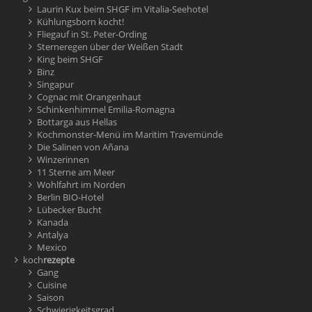
Laurin Kux beim SHGF im Vitalia-Seehotel
Kühlungsborn kocht!
Fliegauf in St. Peter-Ording
Sterneregen über der Weißen Stadt
King beim SHGF
Binz
Singapur
Cognac mit Orangenhaut
Schinkenhimmel Emilia-Romagna
Bottarga aus Hellas
Kochmonster-Menü im Maritim Travemünde
Die Salinen von Añana
Winzerinnen
11 Sterne am Meer
Wohlfahrt im Norden
Berlin BIO-Hotel
Lübecker Bucht
Kanada
Antalya
Mexico
koch
rezepte
Gang
Cuisine
Saison
Schwierigkeitsgrad