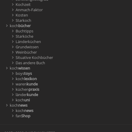
Kochzeit
Anmach-Faktor
Kosten
Starkoch
koch
bücher
Buchtipps
Starköche
Länderküchen
Grundwissen
Weinbücher
Situative Kochbücher
Das andere Buch
koch
wissen
boys
toys
koch
lexikon
waren
kunde
küchen
praxis
länder
kunde
koch
uni
koch
news
koch
news
fan
Shop