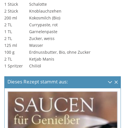
1 Stück
Schalotte
2 Stück
Knoblauchzehen
200 ml
Kokosmilch (Bio)
2 TL
Currypaste, rot
1 TL
Garnelenpaste
2 TL
Zucker, weiss
125 ml
Wasser
100 g
Erdnussbutter, Bio, ohne Zucker
2 TL
Ketjab Manis
1 Spritzer
Chiliöl
Dieses Rezept stammt aus: