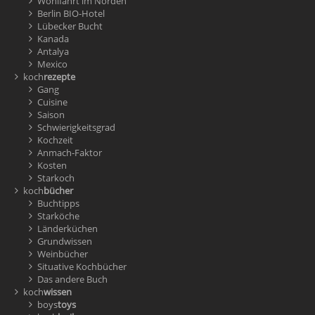
Wohlfahrt im Norden
Berlin BIO-Hotel
Lübecker Bucht
Kanada
Antalya
Mexico
koch
rezepte
Gang
Cuisine
Saison
Schwierigkeitsgrad
Kochzeit
Anmach-Faktor
Kosten
Starkoch
koch
bücher
Buchtipps
Starköche
Länderküchen
Grundwissen
Weinbücher
Situative Kochbücher
Das andere Buch
koch
wissen
boys
toys