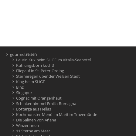
gourmet
reisen
Laurin Kux beim SHGF im Vitalia-Seehotel
Kühlungsborn kocht!
Fliegauf in St. Peter-Ording
Sterneregen über der Weißen Stadt
King beim SHGF
Binz
Singapur
Cognac mit Orangenhaut
Schinkenhimmel Emilia-Romagna
Bottarga aus Hellas
Kochmonster-Menü im Maritim Travemünde
Die Salinen von Añana
Winzerinnen
11 Sterne am Meer