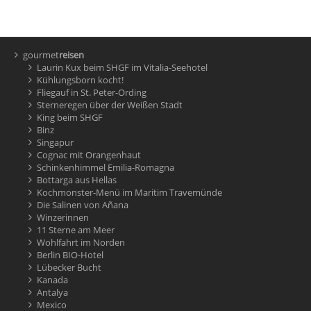
gourmet
reisen
Laurin Kux beim SHGF im Vitalia-Seehotel
Kühlungsborn kocht!
Fliegauf in St. Peter-Ording
Sterneregen über der Weißen Stadt
King beim SHGF
Binz
Singapur
Cognac mit Orangenhaut
Schinkenhimmel Emilia-Romagna
Bottarga aus Hellas
Kochmonster-Menü im Maritim Travemünde
Die Salinen von Añana
Winzerinnen
11 Sterne am Meer
Wohlfahrt im Norden
Berlin BIO-Hotel
Lübecker Bucht
Kanada
Antalya
Mexico