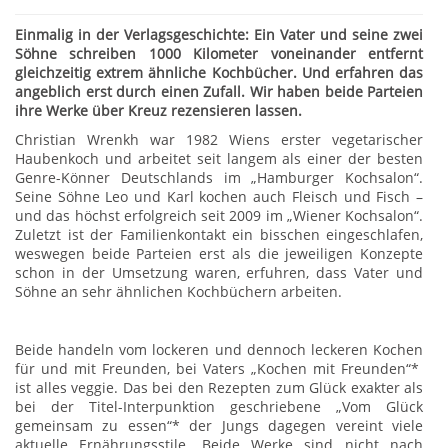
Einmalig in der Verlagsgeschichte: Ein Vater und seine zwei
Söhne schreiben 1000 Kilometer voneinander entfernt
gleichzeitig extrem ähnliche Kochbücher. Und erfahren das
angeblich erst durch einen Zufall. Wir haben beide Parteien
ihre Werke über Kreuz rezensieren lassen.
Christian Wrenkh war 1982 Wiens erster vegetarischer
Haubenkoch und arbeitet seit langem als einer der besten
Genre-Könner Deutschlands im „Hamburger Kochsalon“.
Seine Söhne Leo und Karl kochen auch Fleisch und Fisch –
und das höchst erfolgreich seit 2009 im „Wiener Kochsalon“.
Zuletzt ist der Familienkontakt ein bisschen eingeschlafen,
weswegen beide Parteien erst als die jeweiligen Konzepte
schon in der Umsetzung waren, erfuhren, dass Vater und
Söhne an sehr ähnlichen Kochbüchern arbeiten.
Beide handeln vom lockeren und dennoch leckeren Kochen
für und mit Freunden, bei Vaters „Kochen mit Freunden“*
ist alles veggie. Das bei den Rezepten zum Glück exakter als
bei der Titel-Interpunktion geschriebene „Vom Glück
gemeinsam zu essen“* der Jungs dagegen vereint viele
aktuelle Ernährungsstile. Beide Werke sind nicht nach