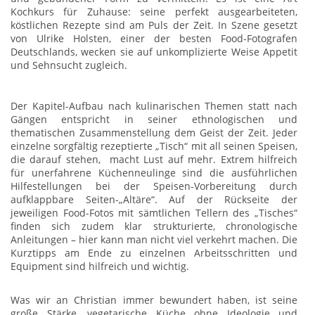
Kochkurs für Zuhause: seine perfekt ausgearbeiteten,
köstlichen Rezepte sind am Puls der Zeit. In Szene gesetzt
von Ulrike Holsten, einer der besten Food-Fotografen
Deutschlands, wecken sie auf unkomplizierte Weise Appetit
und Sehnsucht zugleich.
Der Kapitel-Aufbau nach kulinarischen Themen statt nach
Gängen entspricht in seiner ethnologischen und
thematischen Zusammenstellung dem Geist der Zeit. Jeder
einzelne sorgfältig rezeptierte „Tisch“ mit all seinen Speisen,
die darauf stehen, macht Lust auf mehr. Extrem hilfreich
für unerfahrene Küchenneulinge sind die ausführlichen
Hilfestellungen bei der Speisen-Vorbereitung durch
aufklappbare Seiten-„Altäre“. Auf der Rückseite der
jeweiligen Food-Fotos mit sämtlichen Tellern des „Tisches“
finden sich zudem klar strukturierte, chronologische
Anleitungen – hier kann man nicht viel verkehrt machen. Die
Kurztipps am Ende zu einzelnen Arbeitsschritten und
Equipment sind hilfreich und wichtig.
Was wir an Christian immer bewundert haben, ist seine
große Stärke, vegetarische Küche ohne Ideologie und