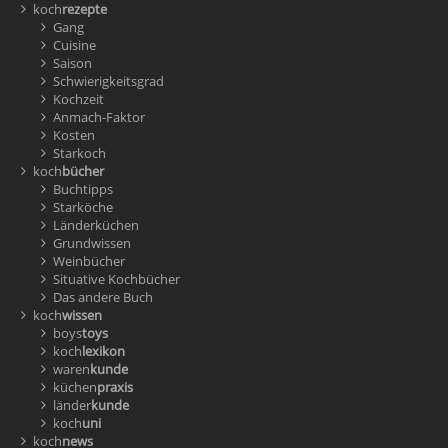
koch
rezepte
Gang
Cuisine
Saison
Schwierigkeitsgrad
Kochzeit
Anmach-Faktor
Kosten
Starkoch
koch
bücher
Buchtipps
Starköche
Länderküchen
Grundwissen
Weinbücher
Situative Kochbücher
Das andere Buch
koch
wissen
boys
toys
koch
lexikon
waren
kunde
küchen
praxis
länder
kunde
koch
uni
koch
news