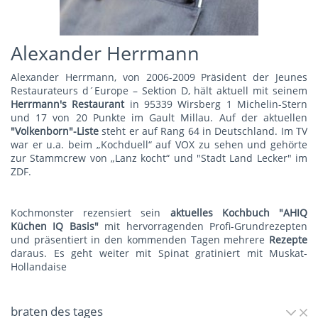
Alexander Herrmann
Alexander Herrmann, von 2006-2009 Präsident der Jeunes
Restaurateurs d´Europe – Sektion D, hält aktuell mit seinem
Herrmann's Restauran
t
in 95339 Wirsberg 1 Michelin-Stern
und 17 von 20 Punkte im Gault Millau. Auf der aktuellen
"Volkenborn"-Liste
steht er auf Rang 64 in Deutschland. Im TV
war er u.a. beim „Kochduell“ auf VOX zu sehen und gehörte
zur Stammcrew von „Lanz kocht“ und "Stadt Land Lecker" im
ZDF.
Kochmonster rezensiert sein
aktuelles Kochbuch "AHIQ
Küchen IQ Basis"
mit hervorragenden Profi-Grundrezepten
und präsentiert in den kommenden Tagen mehrere
Rezepte
daraus. Es geht weiter mit
Spinat gratiniert mit Muskat-
Hollandaise
braten des tages