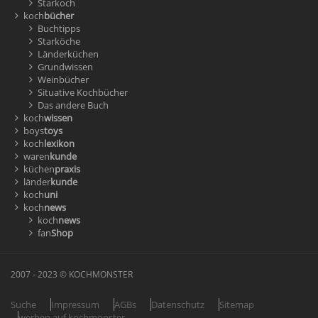
Starkoch
koch
bücher
Buchtipps
Starköche
Länderküchen
Grundwissen
Weinbücher
Situative Kochbücher
Das andere Buch
koch
wissen
boys
toys
koch
lexikon
waren
kunde
küchen
praxis
länder
kunde
koch
uni
koch
news
koch
news
fan
Shop
2007 - 2023 © KOCHMONSTER
Suche
Impressum
AGBs
Datenschutz
Sitemap
werben auf kochmonster