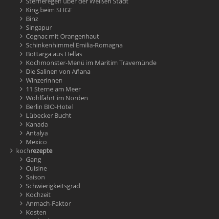
Sterneregen über der Weißen Stadt
King beim SHGF
Binz
Singapur
Cognac mit Orangenhaut
Schinkenhimmel Emilia-Romagna
Bottarga aus Hellas
Kochmonster-Menü im Maritim Travemünde
Die Salinen von Añana
Winzerinnen
11 Sterne am Meer
Wohlfahrt im Norden
Berlin BIO-Hotel
Lübecker Bucht
Kanada
Antalya
Mexico
koch
rezepte
Gang
Cuisine
Saison
Schwierigkeitsgrad
Kochzeit
Anmach-Faktor
Kosten