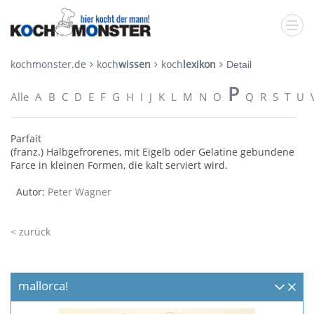
kochmonster.de
koch
wissen
koch
lexikon
Detail
P
Alle
A
B
C
D
E
F
G
H
I
J
K
L
M
N
O
Q
R
S
T
U
Parfait
(franz.) Halbgefrorenes, mit Eigelb oder Gelatine gebundene
Farce in kleinen Formen, die kalt serviert wird.
Autor:
Peter Wagner
< zurück
mallorca!