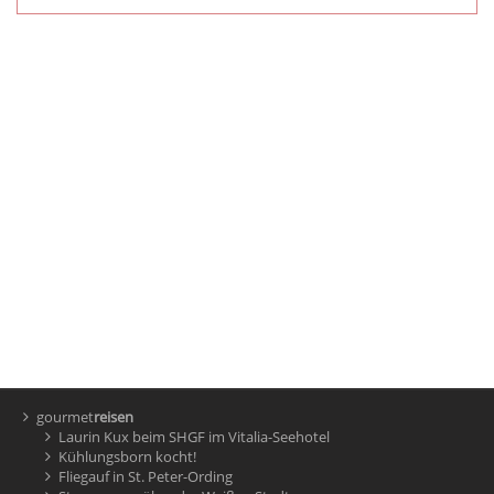
gourmet
reisen
Laurin Kux beim SHGF im Vitalia-Seehotel
Kühlungsborn kocht!
Fliegauf in St. Peter-Ording