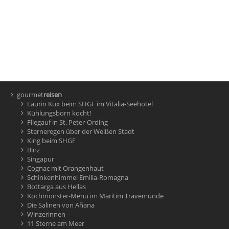
gourmet
reisen
Laurin Kux beim SHGF im Vitalia-Seehotel
Kühlungsborn kocht!
Fliegauf in St. Peter-Ording
Sterneregen über der Weißen Stadt
King beim SHGF
Binz
Singapur
Cognac mit Orangenhaut
Schinkenhimmel Emilia-Romagna
Bottarga aus Hellas
Kochmonster-Menü im Maritim Travemünde
Die Salinen von Añana
Winzerinnen
11 Sterne am Meer