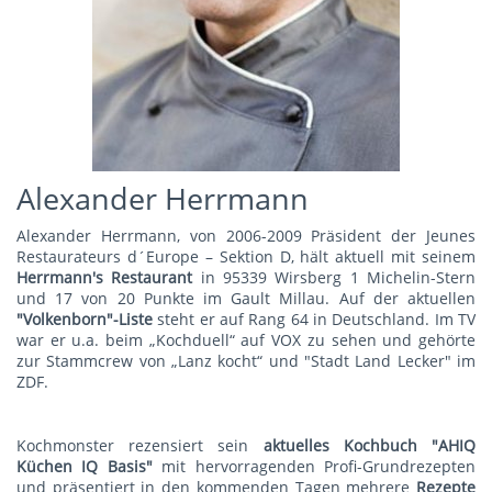
Alexander Herrmann
Alexander Herrmann, von 2006-2009 Präsident der Jeunes
Restaurateurs d´Europe – Sektion D, hält aktuell mit seinem
Herrmann's Restauran
t
in 95339 Wirsberg 1 Michelin-Stern
und 17 von 20 Punkte im Gault Millau. Auf der aktuellen
"Volkenborn"-Liste
steht er auf Rang 64 in Deutschland. Im TV
war er u.a. beim „Kochduell“ auf VOX zu sehen und gehörte
zur Stammcrew von „Lanz kocht“ und "Stadt Land Lecker" im
ZDF.
Kochmonster rezensiert sein
aktuelles Kochbuch "AHIQ
Küchen IQ Basis"
mit hervorragenden Profi-Grundrezepten
und präsentiert in den kommenden Tagen mehrere
Rezepte