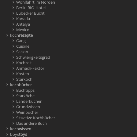
Wohlfahrt im Norden
Berlin BIO-Hotel
Lübecker Bucht
Kanada
Antalya
Mexico
koch
rezepte
Gang
Cuisine
Saison
Schwierigkeitsgrad
Kochzeit
Anmach-Faktor
Kosten
Starkoch
koch
bücher
Buchtipps
Starköche
Länderküchen
Grundwissen
Weinbücher
Situative Kochbücher
Das andere Buch
koch
wissen
boys
toys