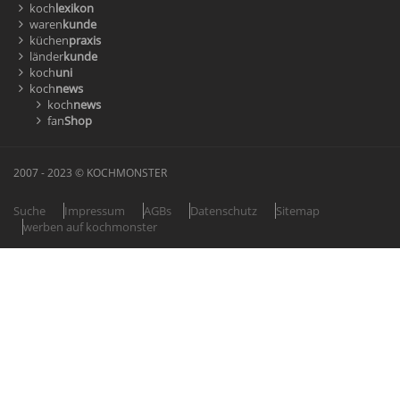
koch
lexikon
waren
kunde
küchen
praxis
länder
kunde
koch
uni
koch
news
koch
news
fan
Shop
2007 - 2023 © KOCHMONSTER
Suche
Impressum
AGBs
Datenschutz
Sitemap
werben auf kochmonster