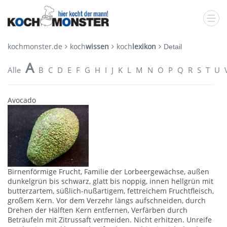
kochmonster.de
koch
wissen
koch
lexikon
Detail
A
Alle
B
C
D
E
F
G
H
I
J
K
L
M
N
O
P
Q
R
S
T
U
Avocado
Birnenförmige Frucht, Familie der Lorbeergewächse, außen
dunkelgrün bis schwarz, glatt bis noppig, innen hellgrün mit
butterzartem, süßlich-nußartigem, fettreichem Fruchtfleisch,
großem Kern. Vor dem Verzehr längs aufschneiden, durch
Drehen der Hälften Kern entfernen, Verfärben durch
Beträufeln mit Zitrussaft vermeiden. Nicht erhitzen. Unreife