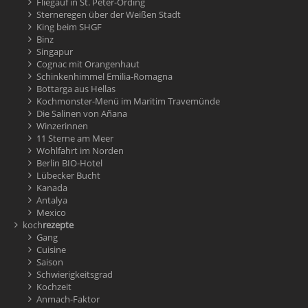
Fliegauf in St. Peter-Ording
Sterneregen über der Weißen Stadt
King beim SHGF
Binz
Singapur
Cognac mit Orangenhaut
Schinkenhimmel Emilia-Romagna
Bottarga aus Hellas
Kochmonster-Menü im Maritim Travemünde
Die Salinen von Añana
Winzerinnen
11 Sterne am Meer
Wohlfahrt im Norden
Berlin BIO-Hotel
Lübecker Bucht
Kanada
Antalya
Mexico
koch
rezepte
Gang
Cuisine
Saison
Schwierigkeitsgrad
Kochzeit
Anmach-Faktor