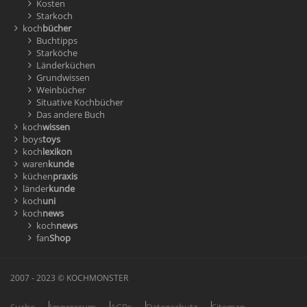
Kosten
Starkoch
koch
bücher
Buchtipps
Starköche
Länderküchen
Grundwissen
Weinbücher
Situative Kochbücher
Das andere Buch
koch
wissen
boys
toys
koch
lexikon
waren
kunde
küchen
praxis
länder
kunde
koch
uni
koch
news
koch
news
fan
Shop
2007 - 2023 © KOCHMONSTER