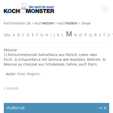
kochmonster.de
koch
wissen
koch
lexikon
Detail
M
Alle
A
B
C
D
E
F
G
H
I
J
K
L
N
O
P
Q
R
S
T
U
Mousse
1) Feinschmelzende Sahnefarce aus Fleisch, Leber oder
Fisch. 2) Schaumfarce mit Gemüse wie Navetten, Möhren. 3)
Mousse au chocolat aus Schokolade, Sahne, auch Eiern.
Autor:
Peter Wagner
< zurück
mallorca!