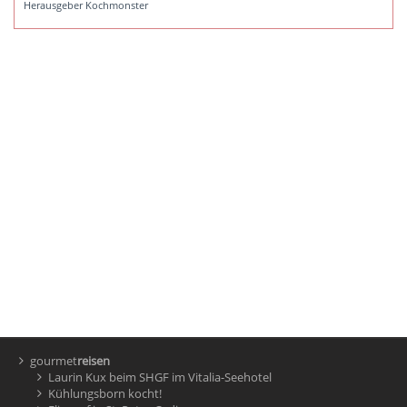
Herausgeber Kochmonster
gourmet
reisen
Laurin Kux beim SHGF im Vitalia-Seehotel
Kühlungsborn kocht!