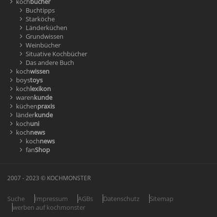
koch
bücher
Buchtipps
Starköche
Länderküchen
Grundwissen
Weinbücher
Situative Kochbücher
Das andere Buch
koch
wissen
boys
toys
koch
lexikon
waren
kunde
küchen
praxis
länder
kunde
koch
uni
koch
news
koch
news
fan
Shop
2007 - 2023 © KOCHMONSTER
Suche
Impressum
AGBs
Datenschutz
Sitemap
werben auf kochmonster