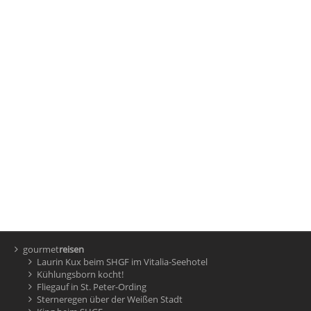
gourmet
reisen
Laurin Kux beim SHGF im Vitalia-Seehotel
Kühlungsborn kocht!
Fliegauf in St. Peter-Ording
Sterneregen über der Weißen Stadt