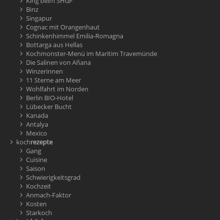
King beim SHGF
Binz
Singapur
Cognac mit Orangenhaut
Schinkenhimmel Emilia-Romagna
Bottarga aus Hellas
Kochmonster-Menü im Maritim Travemünde
Die Salinen von Añana
Winzerinnen
11 Sterne am Meer
Wohlfahrt im Norden
Berlin BIO-Hotel
Lübecker Bucht
Kanada
Antalya
Mexico
koch
rezepte
Gang
Cuisine
Saison
Schwierigkeitsgrad
Kochzeit
Anmach-Faktor
Kosten
Starkoch