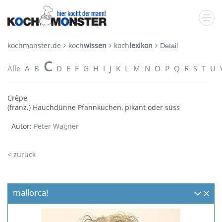
kochmonster.de
koch
wissen
koch
lexikon
Detail
C
Alle
A
B
D
E
F
G
H
I
J
K
L
M
N
O
P
Q
R
S
T
U
Crêpe
(franz.) Hauchdünne Pfannkuchen, pikant oder süss
Autor:
Peter Wagner
< zurück
mallorca!