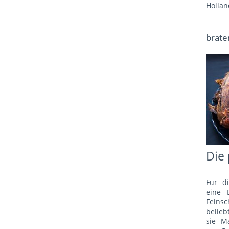
Hollan
brate
Die 
Für d
eine 
Fein
belie
sie M