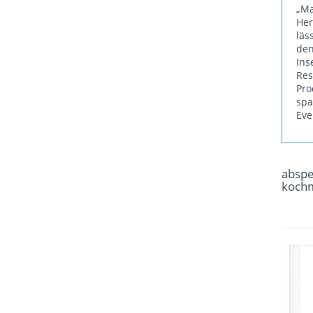
„Ma
He
läs
den
Ins
Re
Pr
sp
Eve
absp
koch