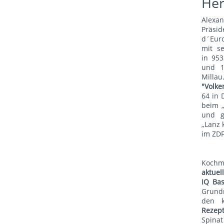
He
Alexa
Präsid
d´Euro
mit s
in 953
und 1
Mill
"Volke
64 in 
beim 
und g
„Lanz 
im ZDF
Koch
aktue
IQ Bas
Grund
den 
Rezep
Spina