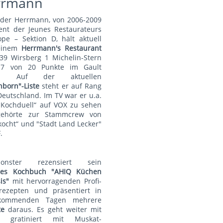
rrmann
nder Herrmann, von 2006-2009
ent der Jeunes Restaurateurs
pe – Sektion D, hält aktuell
einem
Herrmann's Restauran
t
39 Wirsberg 1 Michelin-Stern
7 von 20 Punkte im Gault
au. Auf der aktuellen
nborn"-Liste
steht er auf Rang
Deutschland. Im TV war er u.a.
„Kochduell“ auf VOX zu sehen
ehörte zur Stammcrew von
kocht“ und "Stadt Land Lecker"
.
monster rezensiert sein
lles Kochbuch "AHIQ Küchen
is"
mit hervorragenden Profi-
rezepten und präsentiert in
kommenden Tagen mehrere
te
daraus. Es geht weiter mit
t gratiniert mit Muskat-