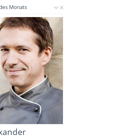
des Monats
xander