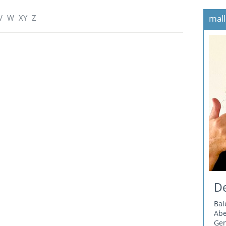
V
W
XY
Z
mall
De
Bal
Ab
Gen