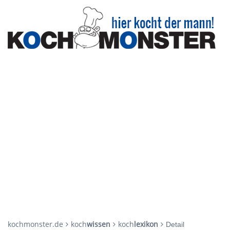
kochmonster.de
koch
wissen
koch
lexikon
Detail