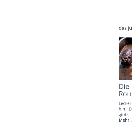
das j
Di
Rou
Lecker
hin. 
gibt'
Mehr..