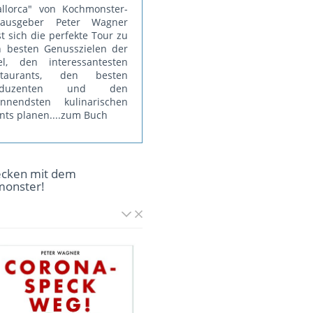
llorca" von Kochmonster-
rausgeber Peter Wagner
st sich die perfekte Tour zu
 besten Genusszielen der
el, den interessantesten
staurants, den besten
oduzenten und den
annendsten kulinarischen
nts planen.
...zum Buch
ecken mit dem
monster!