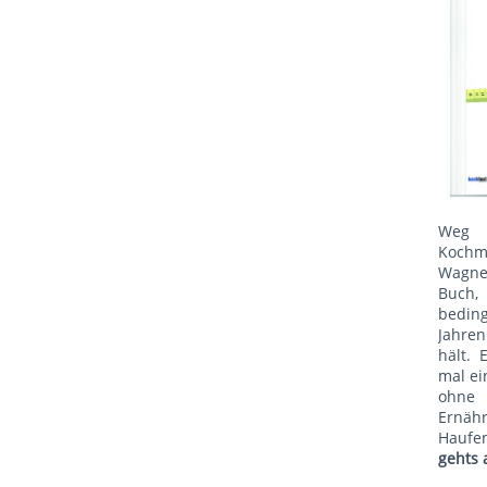
Weg 
Kochm
Wagne
Buch, 
bedin
Jahren
hält. 
mal ei
ohne
Ernäh
Haufe
gehts 