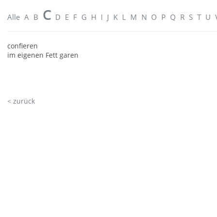
C
Alle
A
B
D
E
F
G
H
I
J
K
L
M
N
O
P
Q
R
S
T
U
confieren
im eigenen Fett garen
< zurück