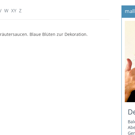
V
W
XY
Z
mall
äutersaucen. Blaue Blüten zur Dekoration.
De
Bal
Ab
Gen