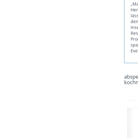
„Ma
He
läs
den
Ins
Re
Pr
sp
Eve
absp
koch