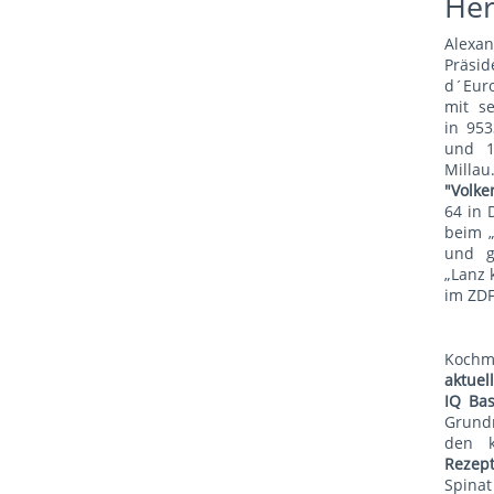
He
Alexa
Präsid
d´Euro
mit s
in 953
und 1
Mill
"Volke
64 in 
beim 
und g
„Lanz 
im ZDF
Koch
aktue
IQ Bas
Grund
den 
Rezep
Spina