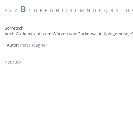
B
Alle
A
C
D
E
F
G
H
I
J
K
L
M
N
O
P
Q
R
S
T
U
Borretsch
Auch Gurkenkraut, zum Würzen von Gurkensalat, Kohlgemüse, Kr
Autor:
Peter Wagner
< zurück