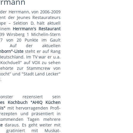
rrmann
nder Herrmann, von 2006-2009
ent der Jeunes Restaurateurs
pe – Sektion D, hält aktuell
einem
Herrmann's Restauran
t
39 Wirsberg 1 Michelin-Stern
7 von 20 Punkte im Gault
au. Auf der aktuellen
nborn"-Liste
steht er auf Rang
Deutschland. Im TV war er u.a.
„Kochduell“ auf VOX zu sehen
ehörte zur Stammcrew von
kocht“ und "Stadt Land Lecker"
.
monster rezensiert sein
lles Kochbuch "AHIQ Küchen
is"
mit hervorragenden Profi-
rezepten und präsentiert in
kommenden Tagen mehrere
te
daraus. Es geht weiter mit
t gratiniert mit Muskat-