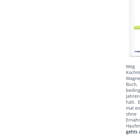
Weg 
Kochm
Wagne
Buch, 
bedin
Jahren
hält. 
mal ei
ohne
Ernäh
Haufe
gehts 