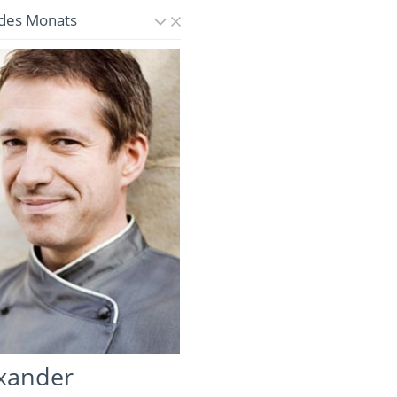
des Monats
xander