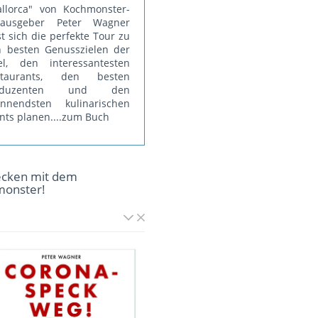
llorca" von Kochmonster-
rausgeber Peter Wagner
st sich die perfekte Tour zu
 besten Genusszielen der
el, den interessantesten
staurants, den besten
oduzenten und den
annendsten kulinarischen
nts planen.
...zum Buch
ecken mit dem
monster!