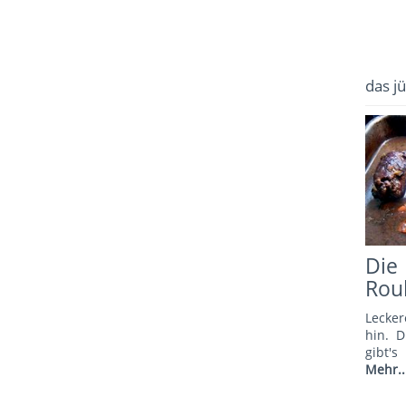
das j
Di
Rou
Lecker
hin. 
gibt'
Mehr..