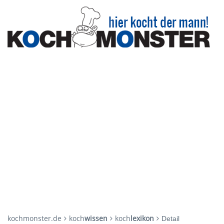
kochmonster.de
koch
wissen
koch
lexikon
Detail