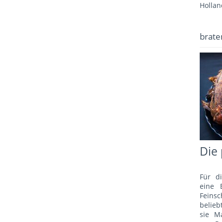
Hollan
brate
Die 
Für d
eine 
Fein
belie
sie M